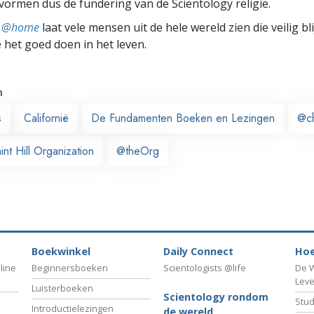
ormen dus de fundering van de Scientology religie.
ts @home
laat vele mensen uit de hele wereld zien die veilig b
e het goed doen in het leven.
n
s
Californië
De Fundamenten Boeken en Lezingen
@c
nt Hill Organization
@theOrg
Boekwinkel
Daily Connect
Hoe
line
Beginnersboeken
Scientologists @life
De W
Lev
Luisterboeken
Scientology rondom
Stud
Introductielezingen
de wereld