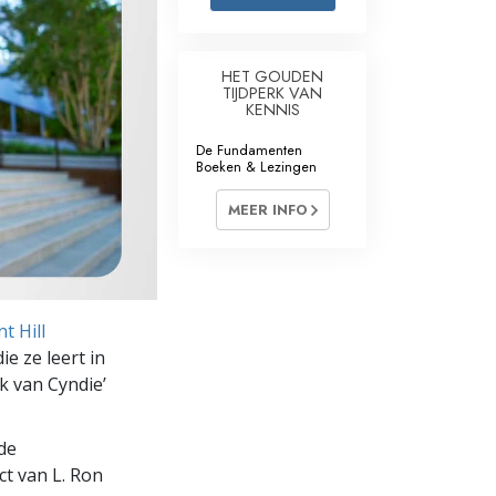
Oplossingen voor het Drugsprobleem
HET GOUDEN
Kinderen
TIJDPERK VAN
KENNIS
Hulpmiddelen bij het Dagelijks Werk
De Fundamenten
Boeken & Lezingen
Ethiek en de Condities
MEER INFO
De Oorzaak van Onderdrukking
Feitenonderzoek
De Grondbeginselen van Organiseren
t Hill
De Grondslagen van Public Relations
ie ze leert in
k van Cyndie’
Taakstellingen en Doelen
De Technologie van Studeren
de
ct van L. Ron
Communicatie