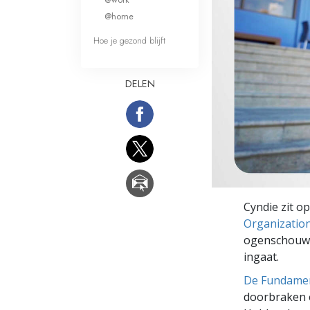
Wat is Grootheid?
@home
Hoe je gezond blijft
DELEN
Cyndie zit o
Organization
ogenschouw n
ingaat.
De Fundamen
doorbraken e