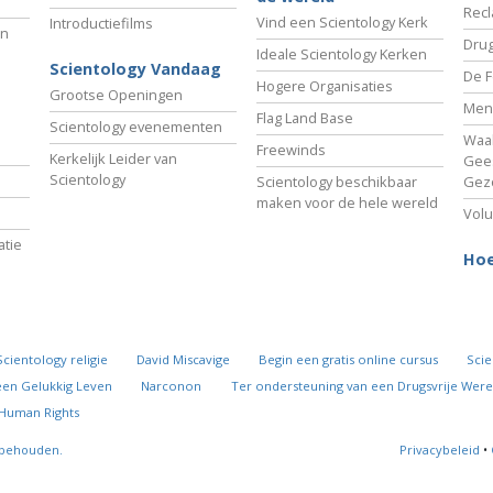
Recl
Vind een Scientology Kerk
Introductiefilms
an
Drug
Ideale Scientology Kerken
Scientology Vandaag
De F
Hogere Organisaties
Grootse Openingen
Men
Flag Land Base
Scientology evenementen
Waa
Freewinds
Kerkelijk Leider van
Gees
Scientology
Scientology beschikbaar
Gez
maken voor de hele wereld
Volu
tie
Hoe
Scientology religie
David Miscavige
Begin een gratis online cursus
Scie
een Gelukkig Leven
Narconon
Ter ondersteuning van een Drugsvrije Were
 Human Rights
rbehouden.
Privacybeleid
•