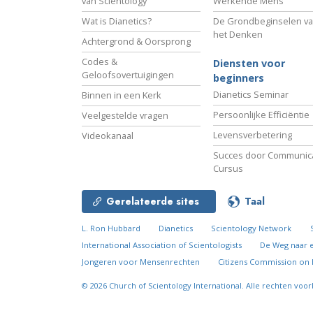
van Scientology
Werkende Mens
Wat is Dianetics?
De Grondbeginselen v
het Denken
Achtergrond & Oorsprong
Codes &
Diensten voor
Geloofsovertuigingen
beginners
Dianetics Seminar
Binnen in een Kerk
Persoonlijke Efficiëntie
Veelgestelde vragen
Levensverbetering
Videokanaal
Succes door Communica
Cursus
Gerelateerde sites
Taal
L. Ron Hubbard
Dianetics
Scientology Network
International Association of Scientologists
De Weg naar 
Jongeren voor Mensenrechten
Citizens Commission on
© 2026
Church of Scientology International.
Alle rechten voo