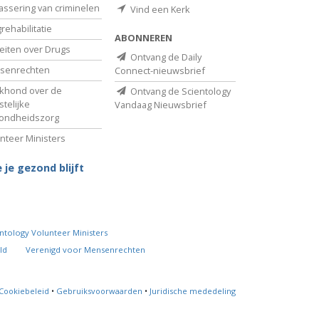
assering van criminelen
Vind een Kerk
rehabilitatie
ABONNEREN
eiten over Drugs
Ontvang de Daily
senrechten
Connect-nieuwsbrief
khond over de
Ontvang de Scientology
telijke
Vandaag Nieuwsbrief
ondheidszorg
nteer Ministers
 je gezond blijft
ntology Volunteer Ministers
ld
Verenigd voor Mensenrechten
Cookiebeleid
•
Gebruiksvoorwaarden
•
Juridische mededeling