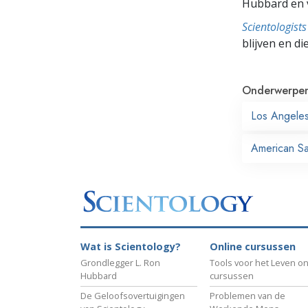
Hubbard en v
Scientologis
blijven en di
Onderwerpe
Los Angele
American Sai
Wat is Scientology?
Online cursussen
Grondlegger L. Ron
Tools voor het Leven on
Hubbard
cursussen
De Geloofsovertuigingen
Problemen van de