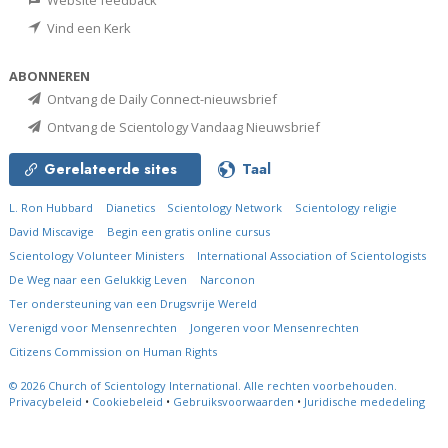
Vind een Kerk
ABONNEREN
Ontvang de Daily Connect-nieuwsbrief
Ontvang de Scientology Vandaag Nieuwsbrief
Gerelateerde sites
Taal
L. Ron Hubbard
Dianetics
Scientology Network
Scientology religie
David Miscavige
Begin een gratis online cursus
Scientology Volunteer Ministers
International Association of Scientologists
De Weg naar een Gelukkig Leven
Narconon
Ter ondersteuning van een Drugsvrije Wereld
Verenigd voor Mensenrechten
Jongeren voor Mensenrechten
Citizens Commission on Human Rights
© 2026
Church of Scientology International.
Alle rechten voorbehouden.
Privacybeleid
•
Cookiebeleid
•
Gebruiksvoorwaarden
•
Juridische mededeling