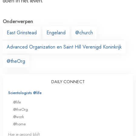
doen in het leven.
Onderwerpen
East Grinstead
Engeland
@church
Advanced Organization en Saint Hill Verenigd Koninkrijk
@theOrg
DAILY CONNECT
Scientologists @life
@life
@theOrg
@work
@home
Hoe je gezond blijft