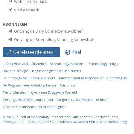
Website feedback
Vind een Kerk
ABONNEREN
Ontvang de Daily Connect-nieuwsbrief
Ontvang de Scientology Vandaag Nieuwsbrief
Gerelateerde sites
Taal
L. Ron Hubbard
Dianetics
Scientology Network
Scientology religie
David Miscavige
Begin een gratis online cursus
Scientology Volunteer Ministers
International Association of Scientologists
De Weg naar een Gelukkig Leven
Narconon
Ter ondersteuning van een Drugsvrije Wereld
Verenigd voor Mensenrechten
Jongeren voor Mensenrechten
Citizens Commission on Human Rights
© 2026
Church of Scientology International.
Alle rechten voorbehouden.
Privacybeleid
•
Cookiebeleid
•
Gebruiksvoorwaarden
•
Juridische mededeling