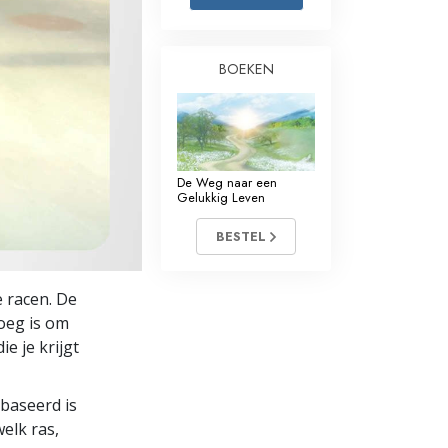
Oplossingen voor het Drugsprobleem
BOEKEN
Kinderen
Hulpmiddelen bij het Dagelijks Werk
Ethiek en de Condities
De Weg naar een
De Oorzaak van Onderdrukking
Gelukkig Leven
Feitenonderzoek
BESTEL
De Grondbeginselen van Organiseren
e racen. De
De Grondslagen van Public Relations
roeg is om
e je krijgt
Taakstellingen en Doelen
De Technologie van Studeren
ebaseerd is
elk ras,
Communicatie