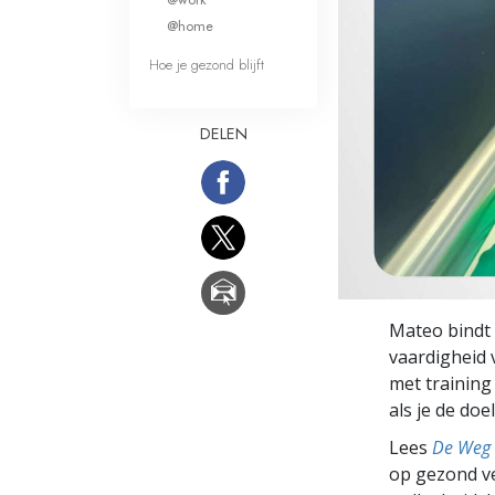
Wat is Grootheid?
@home
Hoe je gezond blijft
DELEN
Mateo bindt 
vaardigheid 
met training
als je de doe
Lees
De Weg 
op gezond ve