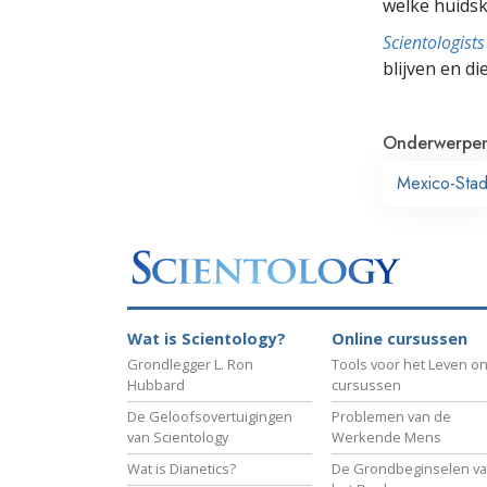
welke huidsk
Scientologis
blijven en di
Onderwerpe
Mexico-Sta
Wat is Scientology?
Online cursussen
Grondlegger L. Ron
Tools voor het Leven on
Hubbard
cursussen
De Geloofsovertuigingen
Problemen van de
van Scientology
Werkende Mens
Wat is Dianetics?
De Grondbeginselen v