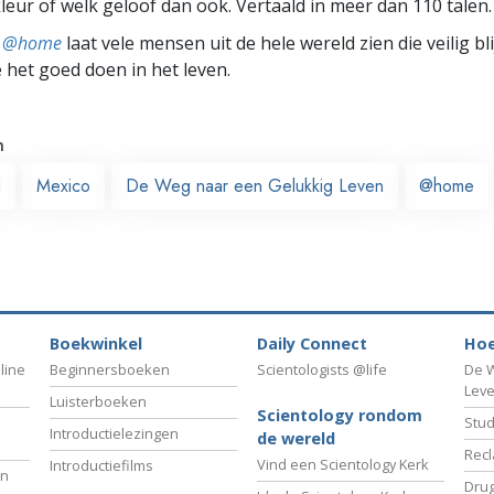
leur of welk geloof dan ook. Vertaald in meer dan 110 talen.
ts @home
laat vele mensen uit de hele wereld zien die veilig b
e het goed doen in het leven.
n
d
Mexico
De Weg naar een Gelukkig Leven
@home
Boekwinkel
Daily Connect
Hoe
line
Beginnersboeken
Scientologists @life
De W
Lev
Luisterboeken
Scientology rondom
Stud
Introductielezingen
de wereld
Recl
Vind een Scientology Kerk
Introductiefilms
an
Drug