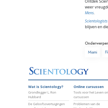
Ontdek Scien
weer vreugde
Mens
.
Scientologis
blijven en di
Onderwerpe
Miami
Fl
Wat is Scientology?
Online cursussen
Grondlegger L. Ron
Tools voor het Leven on
Hubbard
cursussen
De Geloofsovertuigingen
Problemen van de