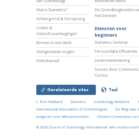
van Scientology
Werkende Mens
Wat is Dianetics?
De Grondbeginselen v
het Denken
Achtergrond & Oorsprong
Codes &
Diensten voor
Geloofsovertuigingen
beginners
Dianetics Seminar
Binnen in een Kerk
Persoonlijke Efficiëntie
Veelgestelde vragen
Levensverbetering
Videokanaal
Succes door Communica
Cursus
Gerelateerde sites
Taal
L. Ron Hubbard
Dianetics
Scientology Network
International Association of Scientologists
De Weg naar 
Jongeren voor Mensenrechten
Citizens Commission on
© 2026
Church of Scientology International.
Alle rechten voo