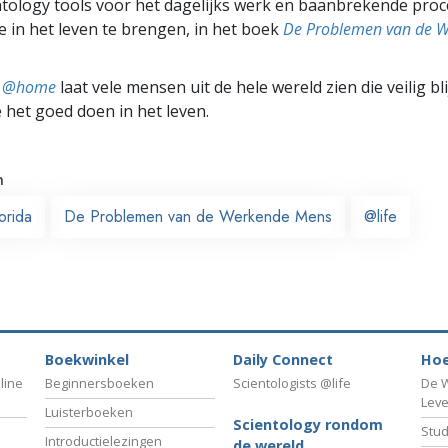
tology tools voor het dagelijks werk en baanbrekende pro
 in het leven te brengen, in het boek
De Problemen van de 
ts @home
laat vele mensen uit de hele wereld zien die veilig b
e het goed doen in het leven.
n
orida
De Problemen van de Werkende Mens
@life
Boekwinkel
Daily Connect
Hoe
line
Beginnersboeken
Scientologists @life
De W
Lev
Luisterboeken
Scientology rondom
Stud
Introductielezingen
de wereld