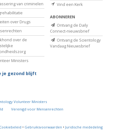
assering van criminelen
Vind een Kerk
rehabilitatie
ABONNEREN
eiten over Drugs
Ontvang de Daily
senrechten
Connect-nieuwsbrief
khond over de
Ontvang de Scientology
telijke
Vandaag Nieuwsbrief
ondheidszorg
nteer Ministers
 je gezond blijft
ntology Volunteer Ministers
ld
Verenigd voor Mensenrechten
Cookiebeleid
•
Gebruiksvoorwaarden
•
Juridische mededeling