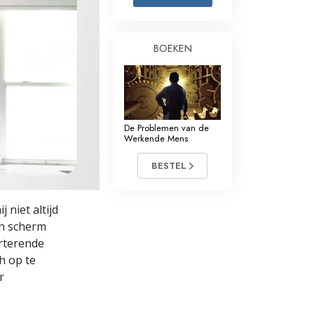
Oplossingen voor het Drugsprobleem
BOEKEN
Kinderen
Hulpmiddelen bij het Dagelijks Werk
Ethiek en de Condities
De Problemen van de
De Oorzaak van Onderdrukking
Werkende Mens
Feitenonderzoek
BESTEL
De Grondbeginselen van Organiseren
 niet altijd
De Grondslagen van Public Relations
ijn scherm
rterende
Taakstellingen en Doelen
h op te
r
De Technologie van Studeren
Communicatie