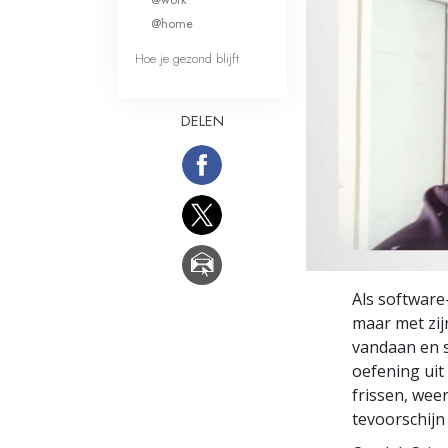
Wat is Grootheid?
@home
Hoe je gezond blijft
DELEN
Als software-
maar met zijn
vandaan en s
oefening uit
frissen, wee
tevoorschijn