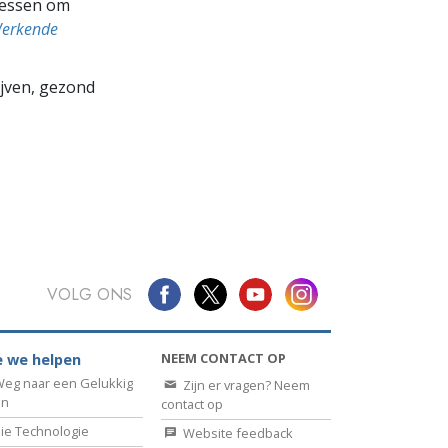
cessen om
Werkende
lijven, gezond
VOLG ONS
NEEM CONTACT OP
 we helpen
eg naar een Gelukkig
Zijn er vragen? Neem
en
contact op
ie Technologie
Website feedback