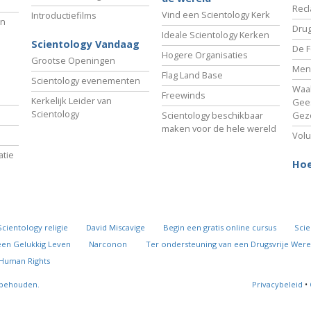
Recl
Vind een Scientology Kerk
Introductiefilms
an
Drug
Ideale Scientology Kerken
Scientology Vandaag
De F
Hogere Organisaties
Grootse Openingen
Men
Flag Land Base
Scientology evenementen
Waa
Freewinds
Kerkelijk Leider van
Gees
Scientology
Scientology beschikbaar
Gez
maken voor de hele wereld
Volu
tie
Hoe
Scientology religie
David Miscavige
Begin een gratis online cursus
Scie
een Gelukkig Leven
Narconon
Ter ondersteuning van een Drugsvrije Were
 Human Rights
rbehouden.
Privacybeleid
•