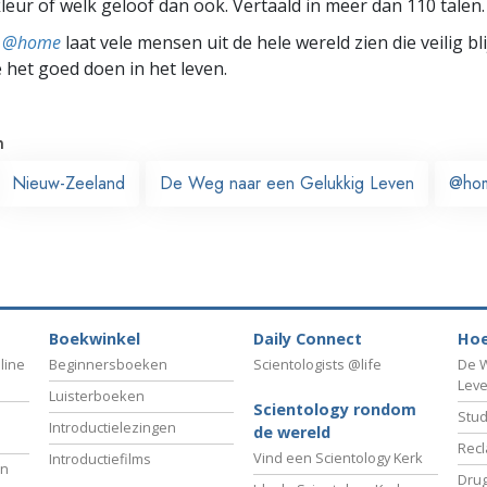
leur of welk geloof dan ook. Vertaald in meer dan 110 talen.
ts @home
laat vele mensen uit de hele wereld zien die veilig b
e het goed doen in het leven.
n
Nieuw-Zeeland
De Weg naar een Gelukkig Leven
@ho
Boekwinkel
Daily Connect
Hoe
line
Beginnersboeken
Scientologists @life
De W
Lev
Luisterboeken
Scientology rondom
Stud
Introductielezingen
de wereld
Recl
Vind een Scientology Kerk
Introductiefilms
an
Drug