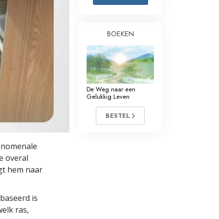
Oplossingen voor het Drugsprobleem
BOEKEN
Kinderen
Hulpmiddelen bij het Dagelijks Werk
Ethiek en de Condities
De Weg naar een
De Oorzaak van Onderdrukking
Gelukkig Leven
Feitenonderzoek
BESTEL
De Grondbeginselen van Organiseren
fenomenale
De Grondslagen van Public Relations
e overal
gt hem naar
Taakstellingen en Doelen
De Technologie van Studeren
ebaseerd is
elk ras,
Communicatie