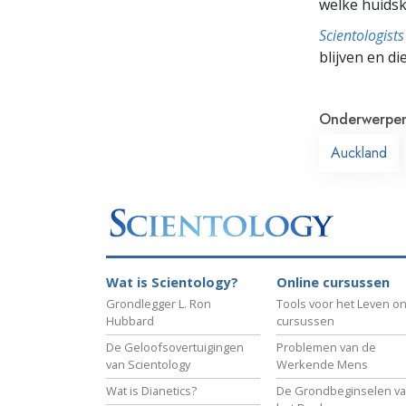
welke huidsk
Scientologis
blijven en di
Onderwerpe
Auckland
Wat is Scientology?
Online cursussen
Grondlegger L. Ron
Tools voor het Leven on
Hubbard
cursussen
De Geloofsovertuigingen
Problemen van de
van Scientology
Werkende Mens
Wat is Dianetics?
De Grondbeginselen v