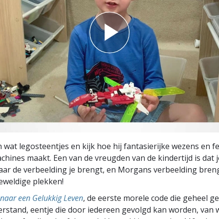
wat legosteentjes en kijk hoe hij fantasierijke wezens en 
chines maakt. Een van de vreugden van de kindertijd is dat j
ar de verbeelding je brengt, en Morgans verbeelding bren
eweldige plekken!
naar een Gelukkig Leven
, de eerste morele code die geheel g
rstand, eentje die door iedereen gevolgd kan worden, van w