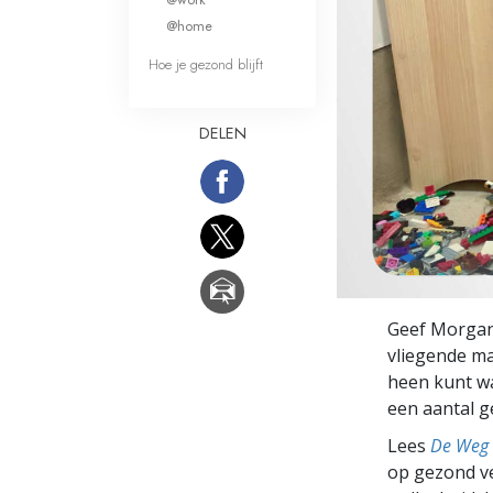
Wat is Grootheid?
@home
Hoe je gezond blijft
DELEN
Geef Morgan 
vliegende ma
heen kunt wa
een aantal g
Lees
De Weg 
op gezond ve