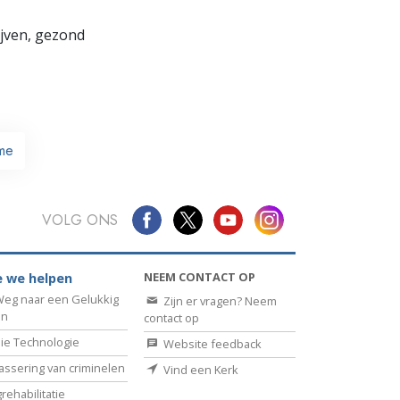
lijven, gezond
me
VOLG ONS
NEEM CONTACT OP
 we helpen
eg naar een Gelukkig
Zijn er vragen? Neem
en
contact op
ie Technologie
Website feedback
assering van criminelen
Vind een Kerk
rehabilitatie