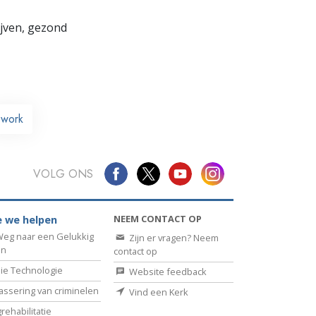
lijven, gezond
work
VOLG ONS
NEEM CONTACT OP
 we helpen
eg naar een Gelukkig
Zijn er vragen? Neem
en
contact op
ie Technologie
Website feedback
assering van criminelen
Vind een Kerk
rehabilitatie