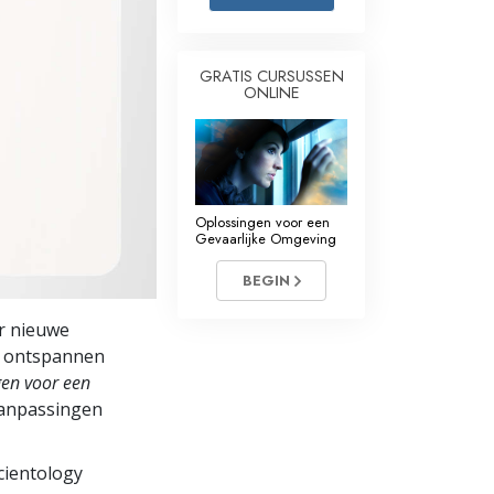
Oplossingen voor het Drugsprobleem
GRATIS CURSUSSEN
Kinderen
ONLINE
Hulpmiddelen bij het Dagelijks Werk
Ethiek en de Condities
De Oorzaak van Onderdrukking
Oplossingen voor een
Gevaarlijke Omgeving
Feitenonderzoek
BEGIN
De Grondbeginselen van Organiseren
ar nieuwe
De Grondslagen van Public Relations
un ontspannen
en voor een
Taakstellingen en Doelen
 aanpassingen
De Technologie van Studeren
Scientology
Communicatie