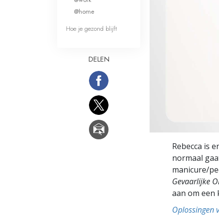
Wat is Grootheid?
@home
Hoe je gezond blijft
DELEN
Rebecca is e
normaal gaat
manicure/pe
Gevaarlijke 
aan om een k
Oplossingen 