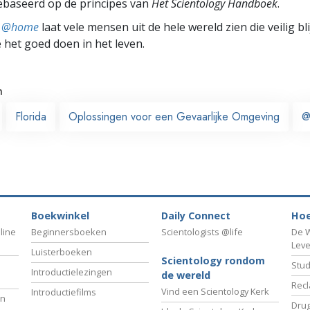
ebaseerd op de principes van
Het Scientology Handboek
.
ts @home
laat vele mensen uit de hele wereld zien die veilig b
e het goed doen in het leven.
n
Florida
Oplossingen voor een Gevaarlijke Omgeving
@
Boekwinkel
Daily Connect
Hoe
line
Beginnersboeken
Scientologists @life
De W
Lev
Luisterboeken
Scientology rondom
Stud
Introductielezingen
de wereld
Recl
Vind een Scientology Kerk
Introductiefilms
an
Drug