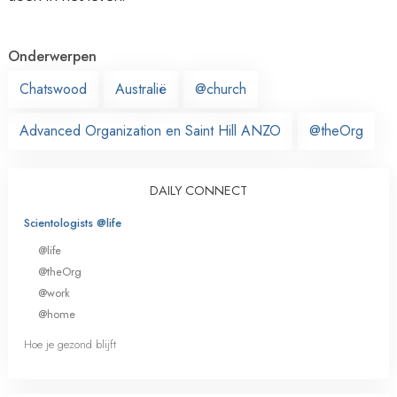
Onderwerpen
Chatswood
Australië
@church
Advanced Organization en Saint Hill ANZO
@theOrg
DAILY CONNECT
Scientologists @life
@life
@theOrg
@work
@home
Hoe je gezond blijft