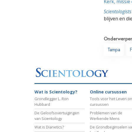
Kerk, missie
Scientologis
blijven en di
Onderwerpe
Tampa
F
Wat is Scientology?
Online cursussen
Grondlegger L. Ron
Tools voor het Leven on
Hubbard
cursussen
De Geloofsovertuigingen
Problemen van de
van Scientology
Werkende Mens
Wat is Dianetics?
De Grondbeginselen v