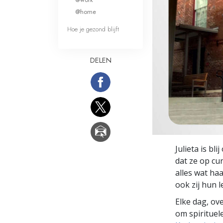
Wat is Grootheid?
@home
Hoe je gezond blijft
DELEN
Julieta is bli
dat ze op cur
alles wat ha
ook zij hun 
Elke dag, ov
om spirituele