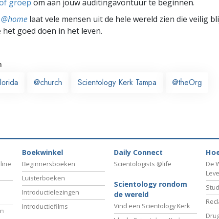
 of groep
om aan jouw auditingavontuur te beginnen.
ts @home
laat vele mensen uit de hele wereld zien die veilig b
e het goed doen in het leven.
n
lorida
@church
Scientology Kerk Tampa
@theOrg
Boekwinkel
Daily Connect
Hoe
line
Beginnersboeken
Scientologists @life
De W
Lev
Luisterboeken
Scientology rondom
Stud
Introductielezingen
de wereld
Recl
Vind een Scientology Kerk
Introductiefilms
an
Drug