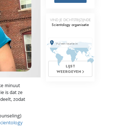
Oplossingen voor het Drugsprobleem
VIND JE DICHTSTBIJZIJNDE
Kinderen
Scientology organisatie
Hulpmiddelen bij het Dagelijks Werk
Ethiek en de Condities
De Oorzaak van Onderdrukking
LIJST
Feitenonderzoek
WEERGEVEN
De Grondbeginselen van Organiseren
lke minuut
De Grondslagen van Public Relations
e is dat ze
deelt, zodat
Taakstellingen en Doelen
De Technologie van Studeren
ounseling)
Scientology
Communicatie