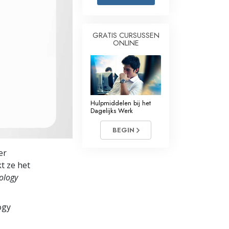
Oplossingen voor het Drugsprobleem
GRATIS CURSUSSEN
Kinderen
ONLINE
Hulpmiddelen bij het Dagelijks Werk
Ethiek en de Condities
De Oorzaak van Onderdrukking
Hulpmiddelen bij het
Dagelijks Werk
Feitenonderzoek
BEGIN
De Grondbeginselen van Organiseren
er
De Grondslagen van Public Relations
t ze het
ology
Taakstellingen en Doelen
De Technologie van Studeren
ogy
Communicatie