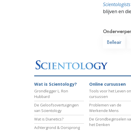
Scientologis
blijven en di
Onderwerpe
Belleair
Wat is Scientology?
Online cursussen
Grondlegger L. Ron
Tools voor het Leven on
Hubbard
cursussen
De Geloofsovertuigingen
Problemen van de
van Scientology
Werkende Mens
Wat is Dianetics?
De Grondbeginselen v
het Denken
Achtergrond & Oorsprong