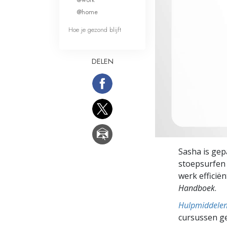
Wat is Grootheid?
@home
Hoe je gezond blijft
DELEN
Sasha is gep
stoepsurfen 
werk efficië
Handboek
.
Hulpmiddelen 
cursussen g