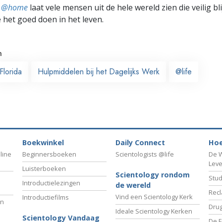
ts @home
laat vele mensen uit de hele wereld zien die veilig b
e het goed doen in het leven.
n
Florida
Hulpmiddelen bij het Dagelijks Werk
@life
Boekwinkel
Daily Connect
Hoe
line
Beginnersboeken
Scientologists @life
De W
Lev
Luisterboeken
Scientology rondom
Stud
Introductielezingen
de wereld
Recl
Vind een Scientology Kerk
Introductiefilms
an
Drug
Ideale Scientology Kerken
Scientology Vandaag
De F