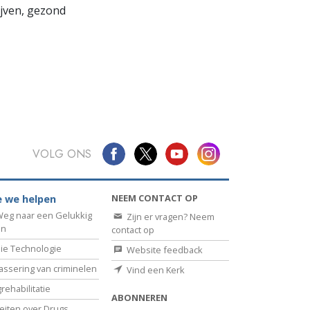
lijven, gezond
VOLG ONS
NEEM CONTACT OP
 we helpen
eg naar een Gelukkig
Zijn er vragen? Neem
en
contact op
ie Technologie
Website feedback
assering van criminelen
Vind een Kerk
rehabilitatie
ABONNEREN
eiten over Drugs