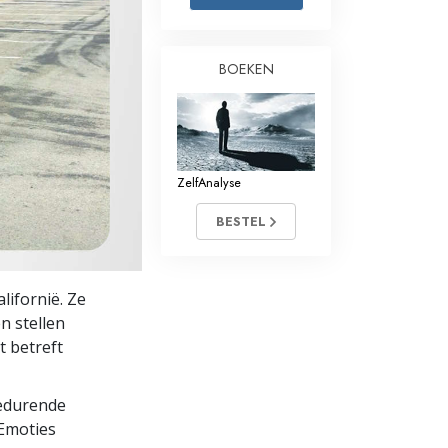
Oplossingen voor het Drugsprobleem
BOEKEN
Kinderen
Hulpmiddelen bij het Dagelijks Werk
Ethiek en de Condities
ZelfAnalyse
De Oorzaak van Onderdrukking
BESTEL
Feitenonderzoek
De Grondbeginselen van Organiseren
alifornië. Ze
De Grondslagen van Public Relations
n stellen
t betreft
Taakstellingen en Doelen
De Technologie van Studeren
gedurende
 Emoties
Communicatie