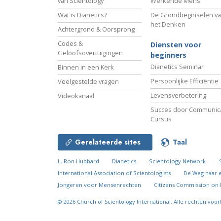
van Scientology
Werkende Mens
Wat is Dianetics?
De Grondbeginselen v
het Denken
Achtergrond & Oorsprong
Codes &
Diensten voor
Geloofsovertuigingen
beginners
Dianetics Seminar
Binnen in een Kerk
Persoonlijke Efficiëntie
Veelgestelde vragen
Levensverbetering
Videokanaal
Succes door Communica
Cursus
Gerelateerde sites
Taal
L. Ron Hubbard
Dianetics
Scientology Network
International Association of Scientologists
De Weg naar 
Jongeren voor Mensenrechten
Citizens Commission on
© 2026
Church of Scientology International.
Alle rechten voo