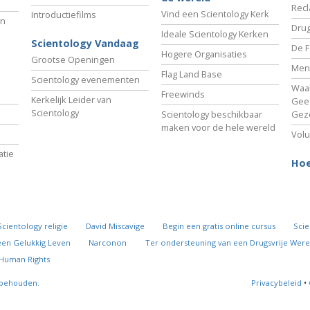
Recl
Vind een Scientology Kerk
Introductiefilms
an
Drug
Ideale Scientology Kerken
Scientology Vandaag
De F
Hogere Organisaties
Grootse Openingen
Men
Flag Land Base
Scientology evenementen
Waa
Freewinds
Kerkelijk Leider van
Gees
Scientology
Scientology beschikbaar
Gez
maken voor de hele wereld
Volu
tie
Hoe
Scientology religie
David Miscavige
Begin een gratis online cursus
Scie
een Gelukkig Leven
Narconon
Ter ondersteuning van een Drugsvrije Were
 Human Rights
rbehouden.
Privacybeleid
•