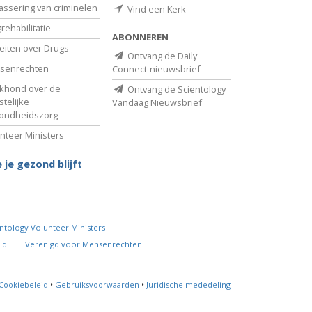
assering van criminelen
Vind een Kerk
rehabilitatie
ABONNEREN
eiten over Drugs
Ontvang de Daily
senrechten
Connect-nieuwsbrief
khond over de
Ontvang de Scientology
telijke
Vandaag Nieuwsbrief
ondheidszorg
nteer Ministers
 je gezond blijft
ntology Volunteer Ministers
ld
Verenigd voor Mensenrechten
Cookiebeleid
•
Gebruiksvoorwaarden
•
Juridische mededeling