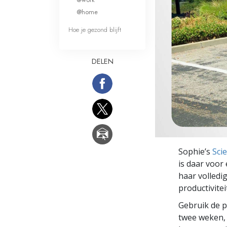
Wat is Grootheid?
@home
Hoe je gezond blijft
DELEN
Sophie’s
Sci
is daar voor 
haar volledig
productivitei
Gebruik de p
twee weken, 