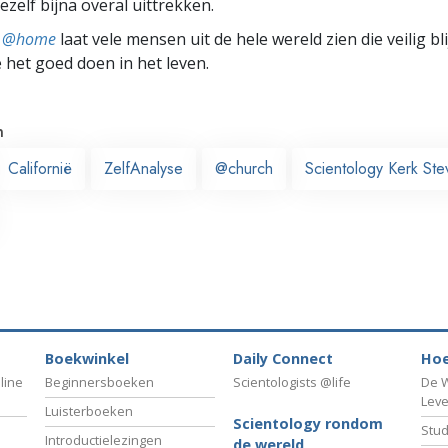
zelf bijna overal uittrekken.
ts @home
laat vele mensen uit de hele wereld zien die veilig b
e het goed doen in het leven.
n
Californië
ZelfAnalyse
@church
Scientology Kerk St
Boekwinkel
Daily Connect
Hoe
line
Beginnersboeken
Scientologists @life
De W
Lev
Luisterboeken
Scientology rondom
Stud
Introductielezingen
de wereld