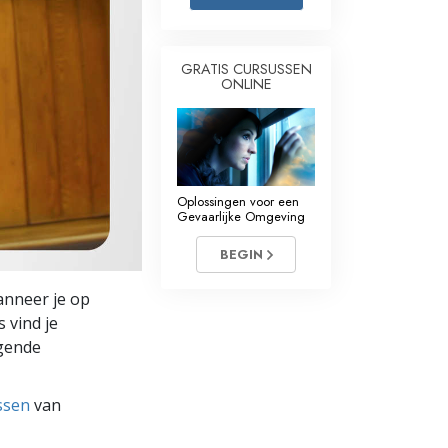
Oplossingen voor het Drugsprobleem
GRATIS CURSUSSEN
Kinderen
ONLINE
Hulpmiddelen bij het Dagelijks Werk
Ethiek en de Condities
De Oorzaak van Onderdrukking
Oplossingen voor een
Gevaarlijke Omgeving
Feitenonderzoek
BEGIN
De Grondbeginselen van Organiseren
anneer je op
De Grondslagen van Public Relations
 vind je
ngende
Taakstellingen en Doelen
De Technologie van Studeren
ssen
van
Communicatie