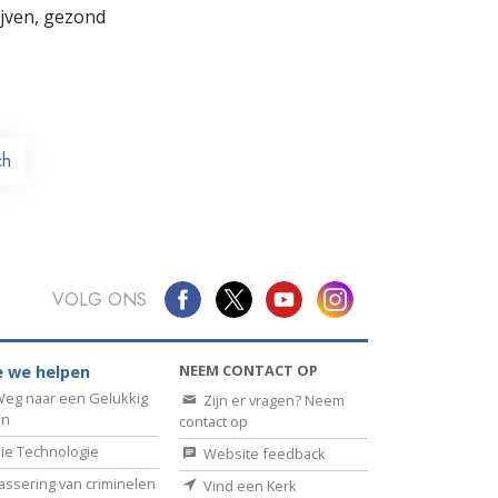
lijven, gezond
ch
VOLG ONS
NEEM CONTACT OP
 we helpen
eg naar een Gelukkig
Zijn er vragen? Neem
en
contact op
ie Technologie
Website feedback
assering van criminelen
Vind een Kerk