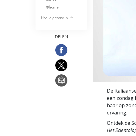
Wat is Grootheid?
@home
Hoe je gezond blijft
DELEN
De Italiaans
een zondag 
haar op zond
ervaring.
Ontdek de Sc
Het Scientol