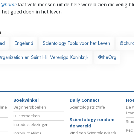
ts @home
laat vele mensen uit de hele wereld zien die veilig b
e het goed doen in het leven.
n
ead
Engeland
Scientology Tools voor het Leven
@chur
anization en Saint Hill Verenigd Koninkrijk
@theOrg
Boekwinkel
Daily Connect
Hoe
line
Beginnersboeken
Scientologists @life
De W
Lev
Luisterboeken
Scientology rondom
Stud
Introductielezingen
de wereld
Recl
Vind een Scientology Kerk
Introductiefilms