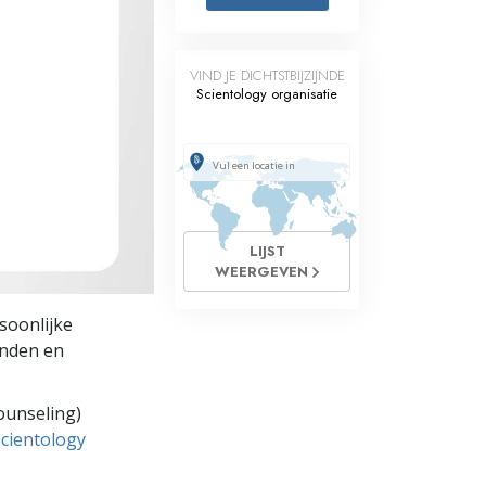
Oplossingen voor het Drugsprobleem
VIND JE DICHTSTBIJZIJNDE
Kinderen
Scientology organisatie
Hulpmiddelen bij het Dagelijks Werk
Ethiek en de Condities
De Oorzaak van Onderdrukking
LIJST
Feitenonderzoek
WEERGEVEN
De Grondbeginselen van Organiseren
soonlijke
De Grondslagen van Public Relations
anden en
Taakstellingen en Doelen
ounseling)
De Technologie van Studeren
Scientology
Communicatie