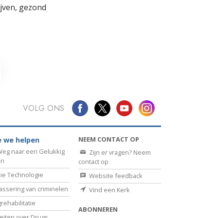
lijven, gezond
VOLG ONS
NEEM CONTACT OP
 we helpen
eg naar een Gelukkig
Zijn er vragen? Neem
en
contact op
ie Technologie
Website feedback
assering van criminelen
Vind een Kerk
rehabilitatie
ABONNEREN
eiten over Drugs