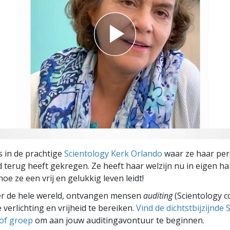
s in de prachtige
Scientology Kerk Orlando
waar ze haar per
d terug heeft gekregen. Ze heeft haar welzijn nu in eigen h
hoe ze een vrij en gelukkig leven leidt!
er de hele wereld, ontvangen mensen
auditing
(Scientology c
 verlichting en vrijheid te bereiken.
Vind de dichtstbijzijnde 
 of groep
om aan jouw auditingavontuur te beginnen.