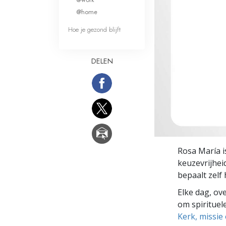
Wat is Grootheid?
@home
Hoe je gezond blijft
DELEN
Rosa María i
keuzevrijhei
bepaalt zelf 
Elke dag, ov
om spirituele
Kerk, missie