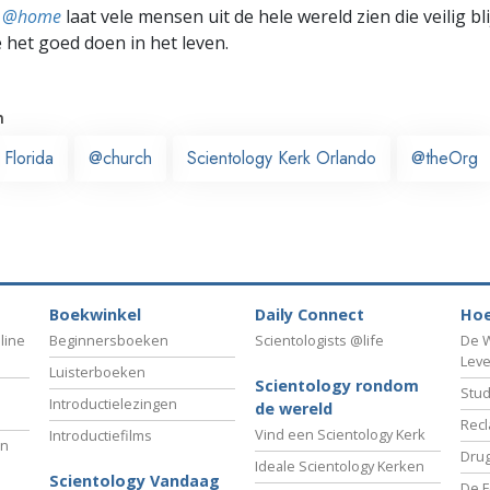
ts @home
laat vele mensen uit de hele wereld zien die veilig b
e het goed doen in het leven.
n
Florida
@church
Scientology Kerk Orlando
@theOrg
Boekwinkel
Daily Connect
Hoe
line
Beginnersboeken
Scientologists @life
De W
Lev
Luisterboeken
Scientology rondom
Stud
Introductielezingen
de wereld
Recl
Vind een Scientology Kerk
Introductiefilms
an
Drug
Ideale Scientology Kerken
Scientology Vandaag
De F