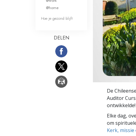
@work
Wat is Grootheid?
@home
Hoe je gezond blijft
DELEN
De Chileense
Auditor Cur
ontwikkelde!
Elke dag, ov
om spirituele
Kerk, missie