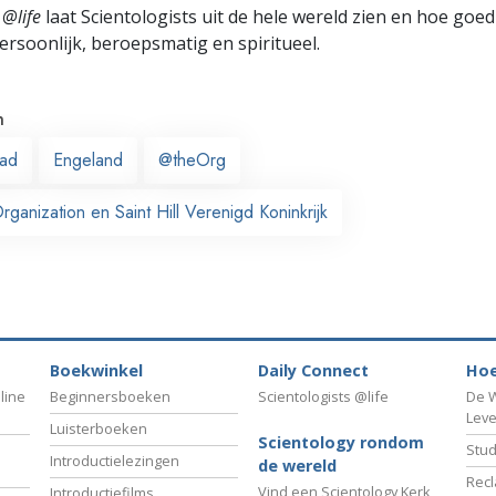
 @life
laat Scientologists uit de hele wereld zien en hoe goed
ersoonlijk, beroepsmatig en spiritueel.
n
ead
Engeland
@theOrg
anization en Saint Hill Verenigd Koninkrijk
Boekwinkel
Daily Connect
Hoe
line
Beginnersboeken
Scientologists @life
De W
Lev
Luisterboeken
Scientology rondom
Stud
Introductielezingen
de wereld
Recl
Vind een Scientology Kerk
Introductiefilms