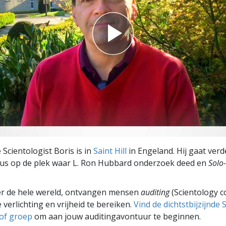
 Scientologist Boris is in
Saint Hill
in Engeland. Hij gaat verd
sus op de plek waar L. Ron Hubbard onderzoek deed en
Solo
er de hele wereld, ontvangen mensen
auditing
(Scientology c
 verlichting en vrijheid te bereiken.
Vind de dichtstbijzijnde 
 of groep
om aan jouw auditingavontuur te beginnen.