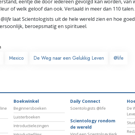
rstand, eentje die door iedereen gevolgd kan worden, van w
leur of welk geloof dan ook. Vertaald in meer dan 110 talen.
 @life
laat Scientologists uit de hele wereld zien en hoe goed
ersoonlijk, beroepsmatig en spiritueel.
n
Mexico
De Weg naar een Gelukkig Leven
@life
Boekwinkel
Daily Connect
Hoe
line
Beginnersboeken
Scientologists @life
De W
Lev
Luisterboeken
Scientology rondom
Stud
Introductielezingen
de wereld
Recl
Vind een Scientology Kerk
Introductiefilms