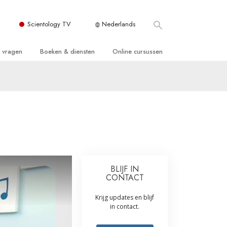
Scientology TV
Nederlands
e vragen
Boeken & diensten
Online cursussen
 en Grondbeginselen
ersboeken
Hoe men Conflicten moet Oplossen
n Kerk
boeken
De Drijfveren van het Bestaan
ie van Scientology
ctielezingen
De Componenten van Begrip
tiefilms
Oplossingen voor een Gevaarlijke
Omgeving
en voor beginners
Assisten voor Ziektes en Verwondingen
BLIJF IN
CONTACT
Integriteit en Eerlijkheid
Krijg updates en blijf
ghts
Het Huwelijk
in contact.
De Toonschaal van Emoties