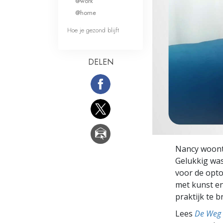
@work
Wat is Grootheid?
@home
Hoe je gezond blijft
DELEN
Nancy woont 
Gelukkig was
voor de optoc
met kunst en
praktijk te 
Lees
De Weg 