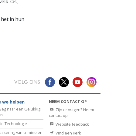
elk ras,
 het in hun
VOLG ONS
NEEM CONTACT OP
 we helpen
eg naar een Gelukkig
Zijn er vragen? Neem
en
contact op
ie Technologie
Website feedback
assering van criminelen
Vind een Kerk