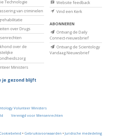
ie Technologie
Website feedback
assering van criminelen
Vind een Kerk
rehabilitatie
ABONNEREN
eiten over Drugs
Ontvang de Daily
senrechten
Connect-nieuwsbrief
khond over de
Ontvang de Scientology
telijke
Vandaag Nieuwsbrief
ondheidszorg
nteer Ministers
 je gezond blijft
ntology Volunteer Ministers
ld
Verenigd voor Mensenrechten
Cookiebeleid
•
Gebruiksvoorwaarden
•
Juridische mededeling