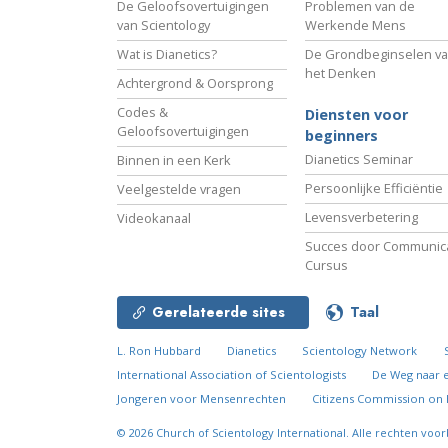
De Geloofsovertuigingen
Problemen van de
van Scientology
Werkende Mens
Wat is Dianetics?
De Grondbeginselen v
het Denken
Achtergrond & Oorsprong
Codes &
Diensten voor
Geloofsovertuigingen
beginners
Dianetics Seminar
Binnen in een Kerk
Persoonlijke Efficiëntie
Veelgestelde vragen
Levensverbetering
Videokanaal
Succes door Communica
Cursus
Gerelateerde sites
Taal
L. Ron Hubbard
Dianetics
Scientology Network
International Association of Scientologists
De Weg naar 
Jongeren voor Mensenrechten
Citizens Commission on
© 2026
Church of Scientology International.
Alle rechten voo