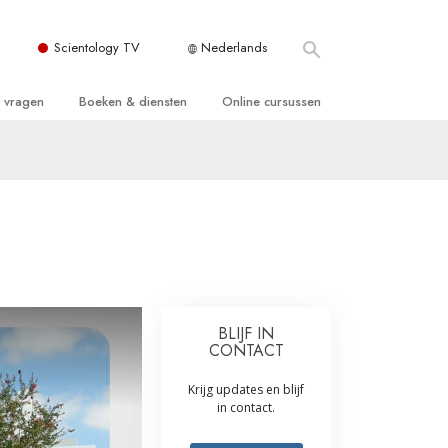
Scientology TV
Nederlands
e vragen
Boeken & diensten
Online cursussen
 en Grondbeginselen
ersboeken
Hoe men Conflicten moet Oplossen
n Kerk
boeken
De Drijfveren van het Bestaan
ie van Scientology
ctielezingen
De Componenten van Begrip
tiefilms
Oplossingen voor een Gevaarlijke
Omgeving
en voor beginners
Assisten voor Ziektes en Verwondingen
BLIJF IN
CONTACT
Integriteit en Eerlijkheid
Krijg updates en blijf
ghts
Het Huwelijk
in contact.
De Toonschaal van Emoties