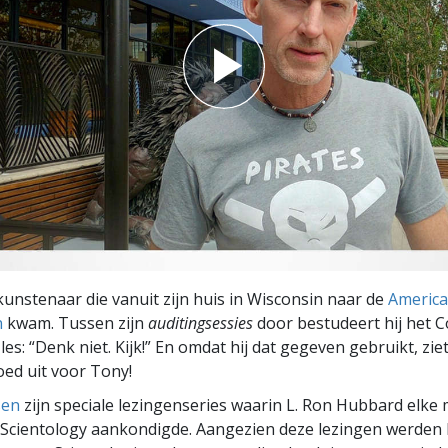
kunstenaar die vanuit zijn huis in Wisconsin naar de
American
n
kwam. Tussen zijn
auditingsessies
door bestudeert hij het 
les: “Denk niet. Kijk!” En omdat hij dat gegeven gebruikt, zie
oed uit voor Tony!
sen
zijn speciale lezingenseries waarin L. Ron Hubbard elke m
 Scientology aankondigde. Aangezien deze lezingen werden