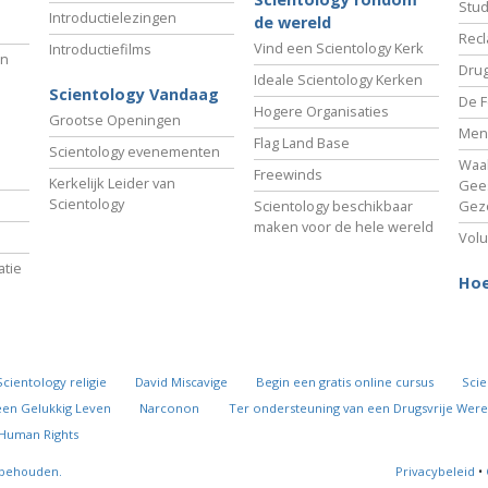
Stud
Introductielezingen
de wereld
Recl
Vind een Scientology Kerk
Introductiefilms
an
Drug
Ideale Scientology Kerken
Scientology Vandaag
De F
Hogere Organisaties
Grootse Openingen
Men
Flag Land Base
Scientology evenementen
Waa
Freewinds
Kerkelijk Leider van
Gees
Scientology
Scientology beschikbaar
Gez
maken voor de hele wereld
Volu
tie
Hoe
Scientology religie
David Miscavige
Begin een gratis online cursus
Scie
een Gelukkig Leven
Narconon
Ter ondersteuning van een Drugsvrije Were
 Human Rights
rbehouden.
Privacybeleid
•