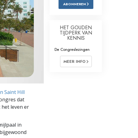
ABONNEREN
Oplossingen voor het Drugsprobleem
Kinderen
HET GOUDEN
TIJDPERK VAN
Hulpmiddelen bij het Dagelijks Werk
KENNIS
Ethiek en de Condities
De Congreslezingen
De Oorzaak van Onderdrukking
MEER INFO
Feitenonderzoek
De Grondbeginselen van Organiseren
 Saint Hill
De Grondslagen van Public Relations
Congres dat
t het leven er
Taakstellingen en Doelen
De Technologie van Studeren
ijlpaal in
 bijgewoond
Communicatie