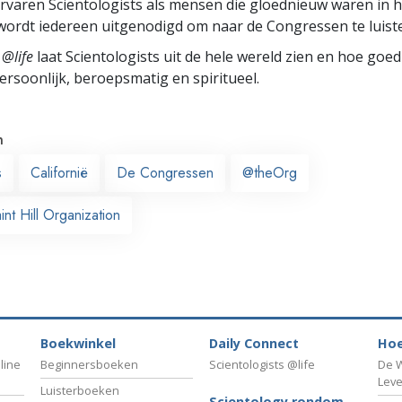
rvaren Scientologists als mensen die gloednieuw waren in h
ordt iedereen uitgenodigd om naar de Congressen te luist
 @life
laat Scientologists uit de hele wereld zien en hoe goed
ersoonlijk, beroepsmatig en spiritueel.
n
s
Californië
De Congressen
@theOrg
nt Hill Organization
Boekwinkel
Daily Connect
Hoe
line
Beginnersboeken
Scientologists @life
De W
Lev
Luisterboeken
Scientology rondom