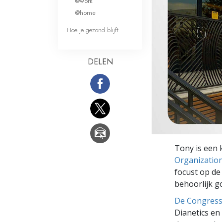
@work
Wat is Grootheid?
@home
Hoe je gezond blijft
DELEN
Tony is een 
Organizatio
focust op de 
behoorlijk g
De Congres
Dianetics en