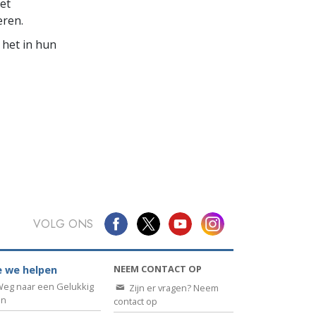
et
eren.
 het in hun
VOLG ONS
NEEM CONTACT OP
 we helpen
eg naar een Gelukkig
Zijn er vragen? Neem
en
contact op