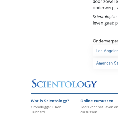
door zowel e
onderwerp, w
Scientologists
leven gaat:
p
Onderwerpe
Los Angele
American Sai
Wat is Scientology?
Online cursussen
Grondlegger L. Ron
Tools voor het Leven on
Hubbard
cursussen