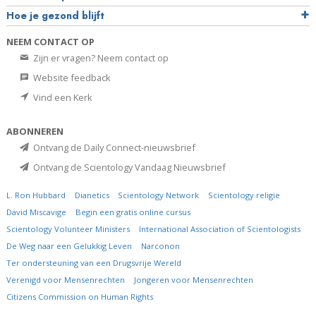
Hoe je gezond blijft
NEEM CONTACT OP
Zijn er vragen? Neem contact op
Website feedback
Vind een Kerk
ABONNEREN
Ontvang de Daily Connect-nieuwsbrief
Ontvang de Scientology Vandaag Nieuwsbrief
L. Ron Hubbard
Dianetics
Scientology Network
Scientology religie
David Miscavige
Begin een gratis online cursus
Scientology Volunteer Ministers
International Association of Scientologists
De Weg naar een Gelukkig Leven
Narconon
Ter ondersteuning van een Drugsvrije Wereld
Verenigd voor Mensenrechten
Jongeren voor Mensenrechten
Citizens Commission on Human Rights