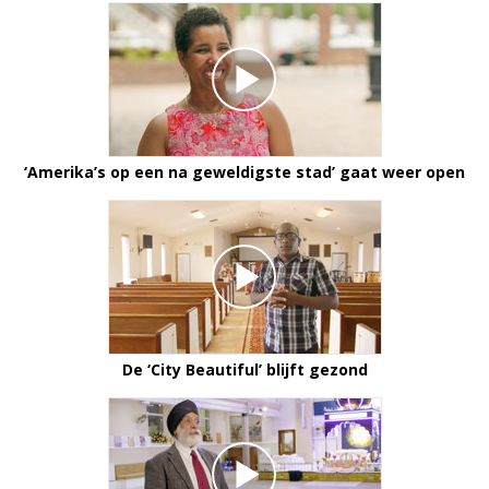
‘Amerika’s op een na geweldigste stad’ gaat weer open
De ‘City Beautiful’ blijft gezond