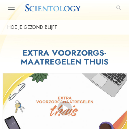
HOE JE GEZOND BLIJFT
EXTRA VOORZORGS­
MAATREGELEN THUIS
Play