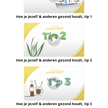
Hoe je jezelf & anderen gezond houdt, tip 1
Hoe je jezelf & anderen gezond houdt, tip 2
Hoe je jezelf & anderen gezond houdt, tip 3