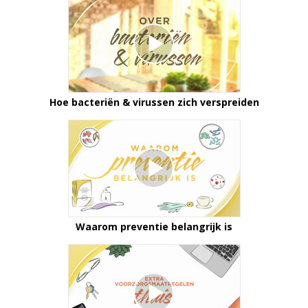
Hoe bacteriën & virussen zich verspreiden
Waarom preventie belangrijk is