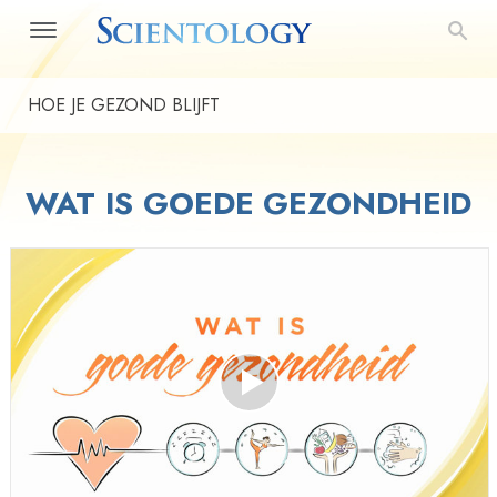
HOE JE GEZOND BLIJFT
WAT IS GOEDE GEZONDHEID
Play
Video