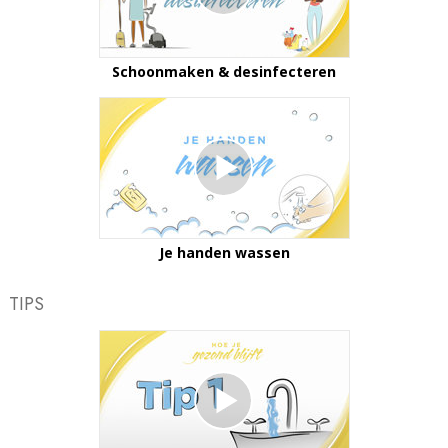
Schoonmaken & desinfecteren
Je handen wassen
TIPS