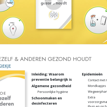
Play
Video
JEZELF & ANDEREN GEZOND HOUDT
OEKJE
Inleiding: Waarom
Epidemieën
preventie belangrijk is
Contact met
Algemene gezondheid
Mondkapjes
Wegwerphan
Persoonlijke hygiëne
Extra
Schoonmaken en
voorzorgsma
desinfecteren
thuis en op 