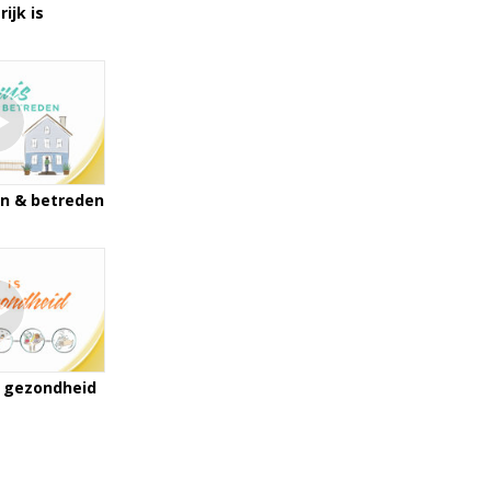
ijk is
en & betreden
 gezondheid