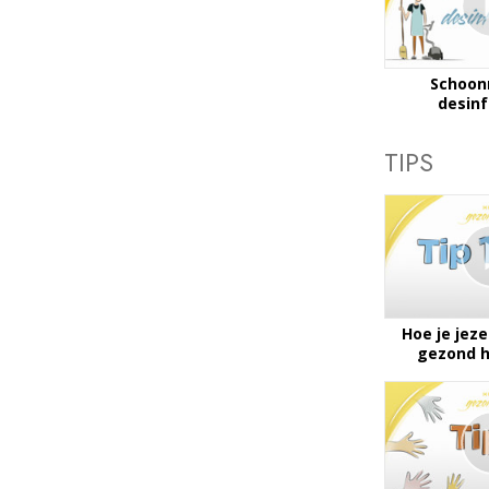
Schoo
desin
TIPS
Hoe je jez
gezond h