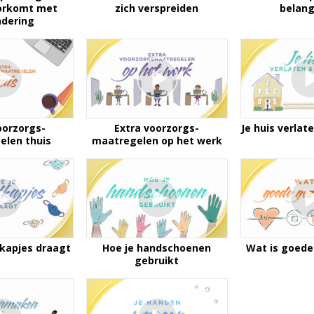
oorkomt met
zich verspreiden
belangr
ndering
oorzorgs­
Extra voorzorgs­
Je huis verlat
elen thuis
maatregelen op het werk
kapjes draagt
Hoe je handschoenen
Wat is goede
gebruikt