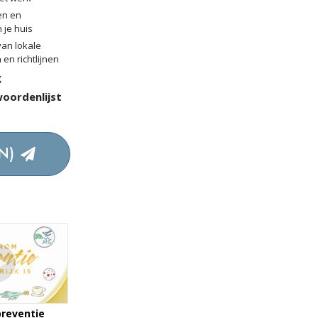
ten en
 je huis
an lokale
 en richtlijnen
g
oordenlijst
N)
reventie