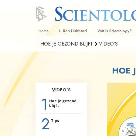
Home
L. Ron Hubbard
Wat is Scientology?
HOE JE GEZOND BLIJFT
VIDEO’S
Overtuigingen & Prakt
De Credo’s en Codes 
HOE 
Wat scientologen zeg
Scientology
Maak kennis met een 
VIDEO’S
1
Binnen in een Kerk
Hoe je gezond
blijft
De Grondbeginselen 
2
Tips
Een Inleiding tot Diane
Liefde en Haat –