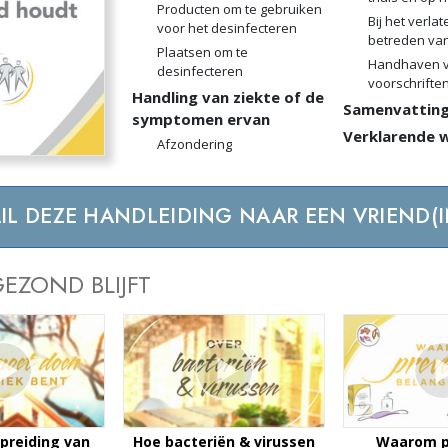
Producten om te gebruiken
Bij het verla
voor het desinfecteren
betreden van
Plaatsen om te
Handhaven v
desinfecteren
voorschriften
Handling van ziekte of de
Samenvattin
symptomen ervan
Verklarende w
Afzondering
IL DEZE HANDLEIDING NAAR EEN VRIEND(I
GEZOND BLIJFT
spreiding van
Hoe bacteriën & virussen
Waarom p