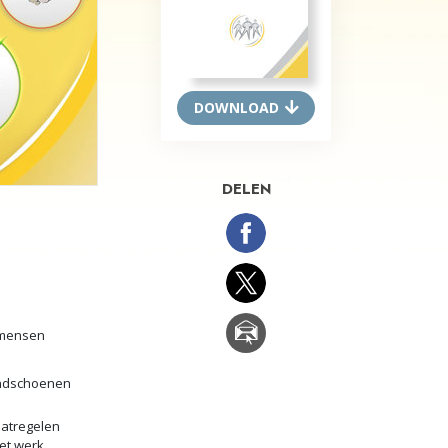
Oplossingen voor het Drugsprobleem
Kinderen
DOWNLOAD
Hulpmiddelen bij het Dagelijks Werk
Ethiek en de Condities
DELEN
De Oorzaak van Onderdrukking
Feitenonderzoek
De Grondbeginselen van Organiseren
De Grondslagen van Public Relations
 mensen
Taakstellingen en Doelen
dschoenen
De Technologie van Studeren
atregelen
Communicatie
het werk