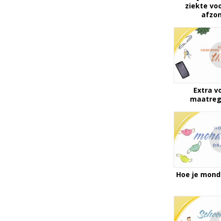
ziekte v
afzo
Extra v
maatreg
Hoe je mond