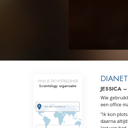
Wat is Grootheid?
DIANET
VIND JE DICHTSTBIJZIJNDE
Scientology organisatie
JESSICA 
Wie gebruikt
een office m
"Ik kon plots
daarna altijd