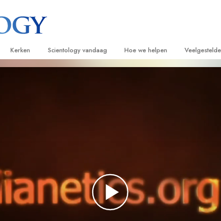
Kerken
Scientology vandaag
Hoe we helpen
Veelgesteld
ijken
Vind een kerk
Grootse Openingen
De Weg naar een Gelukkig Leven
Achtergrond
Beginn
van Scientology
Ideale Scientology Kerken
Scientology evenementen
Applied Scholastics
Binnen in ee
Luister
gen over
Hogere Organisaties
David Miscavige – Kerkelijk Leider van
Criminon
De organisat
Introdu
Scientology
Flag Land Base
Narconon
Introduc
scientoloog
Freewinds
De Feiten over Drugs
Dienst
Scientology beschikbaar maken voor de
United for Human Rights
van Scientology
hele wereld
Citizens Commission on Human Ri
tics
Scientology Volunteer Ministers