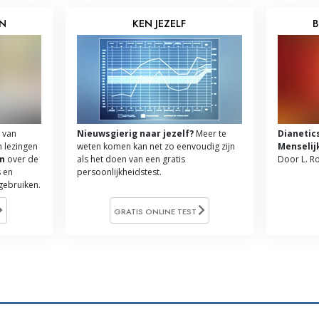
EN
KEN JEZELF
B
 van
Nieuwsgierig naar jezelf?
Meer te
Dianetic
n lezingen
weten komen kan net zo eenvoudig zijn
Menselij
n
over de
als het doen van een gratis
Door L. R
 en
persoonlijkheidstest.
 gebruiken.
GRATIS ONLINE TEST