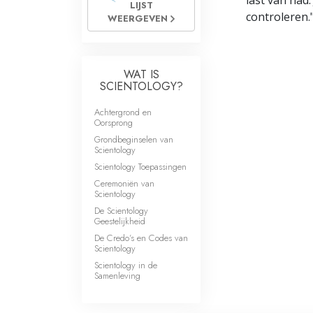
last van had.
LIJST
controleren.
WEERGEVEN
WAT IS
SCIENTOLOGY?
Achtergrond en
Oorsprong
Grondbeginselen van
Scientology
Scientology Toepassingen
Ceremoniën van
Scientology
De Scientology
Geestelijkheid
De Credo’s en Codes van
Scientology
Scientology in de
Samenleving