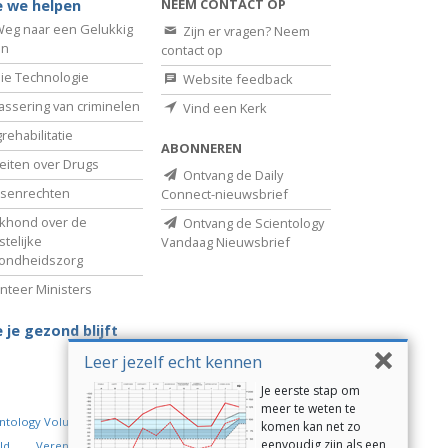
NEEM CONTACT OP
 we helpen
eg naar een Gelukkig
Zijn er vragen? Neem
en
contact op
ie Technologie
Website feedback
assering van criminelen
Vind een Kerk
rehabilitatie
ABONNEREN
eiten over Drugs
Ontvang de Daily
senrechten
Connect-nieuwsbrief
khond over de
Ontvang de Scientology
telijke
Vandaag Nieuwsbrief
ondheidszorg
nteer Ministers
 je gezond blijft
Leer jezelf echt kennen
Je eerste stap om
meer te weten te
ntology Volunteer Ministers
komen kan net zo
eenvoudig zijn als een
ld
Verenigd voor Mensenrechten