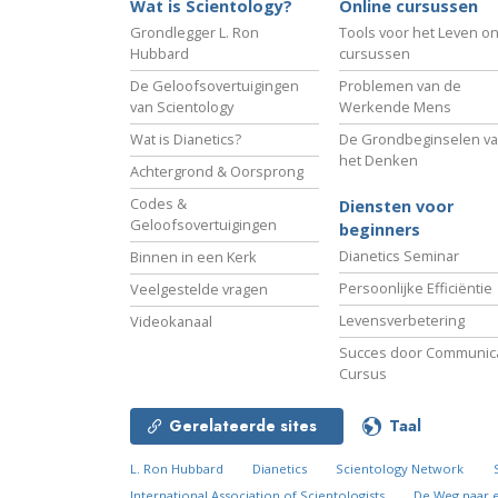
Wat is Scientology?
Online cursussen
Grondlegger L. Ron
Tools voor het Leven on
Hubbard
cursussen
De Geloofsovertuigingen
Problemen van de
van Scientology
Werkende Mens
Wat is Dianetics?
De Grondbeginselen v
het Denken
Achtergrond & Oorsprong
Codes &
Diensten voor
Geloofsovertuigingen
beginners
Dianetics Seminar
Binnen in een Kerk
Persoonlijke Efficiëntie
Veelgestelde vragen
Levensverbetering
Videokanaal
Succes door Communica
Cursus
Gerelateerde sites
Taal
L. Ron Hubbard
Dianetics
Scientology Network
International Association of Scientologists
De Weg naar 