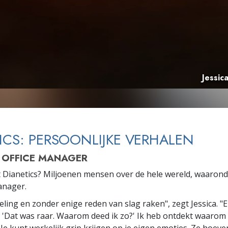
Jessic
ICS: PERSOONLIJKE VERHALEN
– OFFICE MANAGER
 Dianetics? Miljoenen mensen over de hele wereld, waaronde
anager.
eling en zonder enige reden van slag raken", zegt Jessica. "E
: 'Dat was raar. Waarom deed ik zo?' Ik heb ontdekt waarom i