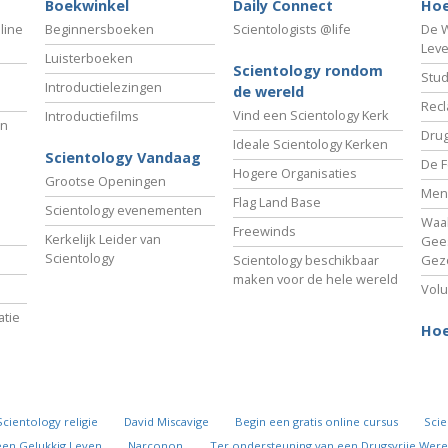
Boekwinkel
Daily Connect
Hoe
line
Beginnersboeken
Scientologists @life
De W
Lev
Luisterboeken
Scientology rondom
Stud
Introductielezingen
de wereld
Recl
Vind een Scientology Kerk
Introductiefilms
an
Drug
Ideale Scientology Kerken
Scientology Vandaag
De F
Hogere Organisaties
Grootse Openingen
Men
Flag Land Base
Scientology evenementen
Waa
Freewinds
Kerkelijk Leider van
Gees
Scientology
Scientology beschikbaar
Gez
maken voor de hele wereld
Volu
tie
Hoe
Scientology religie
David Miscavige
Begin een gratis online cursus
Scie
een Gelukkig Leven
Narconon
Ter ondersteuning van een Drugsvrije Were