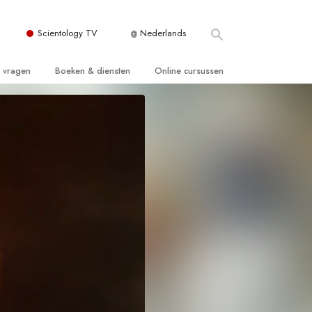
Scientology TV
Nederlands
e vragen
Boeken & diensten
Online cursussen
 en Grondbeginselen
ersboeken
Hoe men Conflicten moet Oplossen
n Kerk
boeken
De Drijfveren van het Bestaan
ie van Scientology
ctielezingen
De Componenten van Begrip
tiefilms
Oplossingen voor een Gevaarlijke
Omgeving
en voor beginners
Assisten voor Ziektes en Verwondingen
Integriteit en Eerlijkheid
ghts
Het Huwelijk
De Toonschaal van Emoties