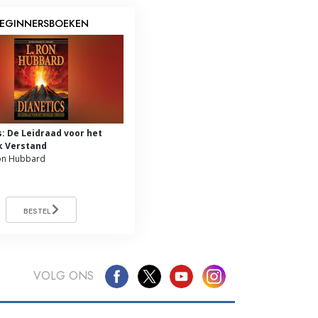
EGINNERSBOEKEN
s: De Leidraad voor het
k Verstand
on Hubbard
BESTEL
VOLG ONS