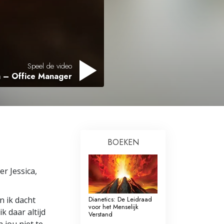
Oplossingen voor het Drugsprobleem
Kinderen
Hulpmiddelen bij het Dagelijks Werk
Speel de video
a – Office Manager
Ethiek en de Condities
De Oorzaak van Onderdrukking
Feitenonderzoek
De Grondbeginselen van Organiseren
BOEKEN
De Grondslagen van Public Relations
r Jessica,
Taakstellingen en Doelen
De Technologie van Studeren
n ik dacht
Dianetics: De Leidraad
voor het Menselijk
k daar altijd
Verstand
Communicatie