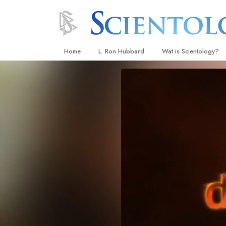
Home
L. Ron Hubbard
Wat is Scientology?
Overtuigingen & Prakt
De Credo’s en Codes 
Wat scientologen zeg
Scientology
Maak kennis met een 
Binnen in een Kerk
De Grondbeginselen 
Een Inleiding tot Diane
Liefde en Haat –