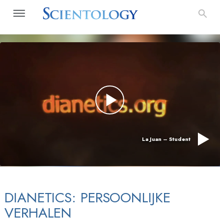
La Juan – Student
DIANETICS: PERSOONLIJKE
VERHALEN