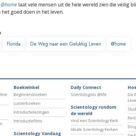
ts @home
laat vele mensen uit de hele wereld zien die veilig b
e het goed doen in het leven.
n
Florida
De Weg naar een Gelukkig Leven
@home
Boekwinkel
Daily Connect
Hoe
line
Beginnersboeken
Scientologists @life
De W
Lev
Luisterboeken
Scientology rondom
Stud
Introductielezingen
de wereld
Recl
Vind een Scientology Kerk
Introductiefilms
an
Drug
Ideale Scientology Kerken
Scientology Vandaag
De F