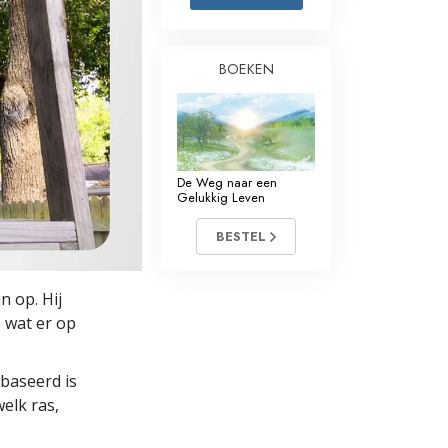
Oplossingen voor het Drugsprobleem
BOEKEN
Kinderen
Hulpmiddelen bij het Dagelijks Werk
Ethiek en de Condities
De Weg naar een
De Oorzaak van Onderdrukking
Gelukkig Leven
Feitenonderzoek
BESTEL
De Grondbeginselen van Organiseren
 op. Hij
De Grondslagen van Public Relations
 wat er op
Taakstellingen en Doelen
ebaseerd is
De Technologie van Studeren
elk ras,
Communicatie