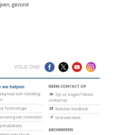
lijven, gezond
VOLG ONS
NEEM CONTACT OP
 we helpen
eg naar een Gelukkig
Zijn er vragen? Neem
en
contact op
ie Technologie
Website feedback
assering van criminelen
Vind een Kerk
rehabilitatie
ABONNEREN
eiten over Drugs