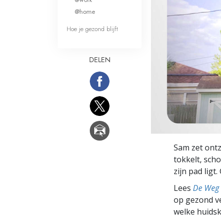
Wat is Grootheid?
@home
Hoe je gezond blijft
DELEN
Sam zet ontz
tokkelt, sch
zijn pad ligt
Lees
De Weg 
op gezond ve
welke huidsk