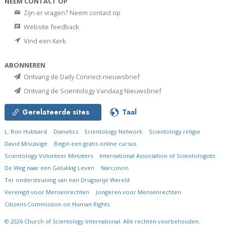
NEEM CONTACT OP
Zijn er vragen? Neem contact op
Website feedback
Vind een Kerk
ABONNEREN
Ontvang de Daily Connect-nieuwsbrief
Ontvang de Scientology Vandaag Nieuwsbrief
Gerelateerde sites
Taal
L. Ron Hubbard
Dianetics
Scientology Network
Scientology religie
David Miscavige
Begin een gratis online cursus
Scientology Volunteer Ministers
International Association of Scientologists
De Weg naar een Gelukkig Leven
Narconon
Ter ondersteuning van een Drugsvrije Wereld
Verenigd voor Mensenrechten
Jongeren voor Mensenrechten
Citizens Commission on Human Rights
© 2026
Church of Scientology International.
Alle rechten voorbehouden.