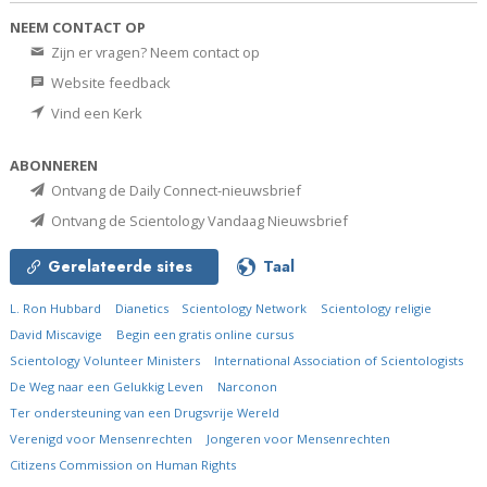
NEEM CONTACT OP
Zijn er vragen? Neem contact op
Website feedback
Vind een Kerk
ABONNEREN
Ontvang de Daily Connect-nieuwsbrief
Ontvang de Scientology Vandaag Nieuwsbrief
Gerelateerde sites
Taal
L. Ron Hubbard
Dianetics
Scientology Network
Scientology religie
David Miscavige
Begin een gratis online cursus
Scientology Volunteer Ministers
International Association of Scientologists
De Weg naar een Gelukkig Leven
Narconon
Ter ondersteuning van een Drugsvrije Wereld
Verenigd voor Mensenrechten
Jongeren voor Mensenrechten
Citizens Commission on Human Rights