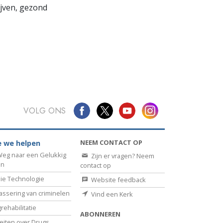
lijven, gezond
VOLG ONS
NEEM CONTACT OP
 we helpen
eg naar een Gelukkig
Zijn er vragen? Neem
en
contact op
ie Technologie
Website feedback
assering van criminelen
Vind een Kerk
rehabilitatie
ABONNEREN
eiten over Drugs