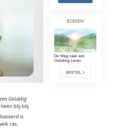
Oplossingen voor het Drugsprobleem
BOEKEN
Kinderen
Hulpmiddelen bij het Dagelijks Werk
Ethiek en de Condities
De Weg naar een
De Oorzaak van Onderdrukking
Gelukkig Leven
Feitenonderzoek
BESTEL
De Grondbeginselen van Organiseren
t
De Grondslagen van Public Relations
een Gelukkig
en blij‑blij.
Taakstellingen en Doelen
ebaseerd is
De Technologie van Studeren
elk ras,
Communicatie