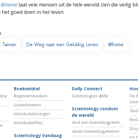
ts @home
laat vele mensen uit de hele wereld zien die veilig b
e het goed doen in het leven.
n
Taiwan
De Weg naar een Gelukkig Leven
@home
Boekwinkel
Daily Connect
Hoe
line
Beginnersboeken
Scientologists @life
De W
Lev
Luisterboeken
Scientology rondom
Stud
Introductielezingen
de wereld
Recl
Vind een Scientology Kerk
Introductiefilms
an
Drug
Ideale Scientology Kerken
Scientology Vandaag
De F