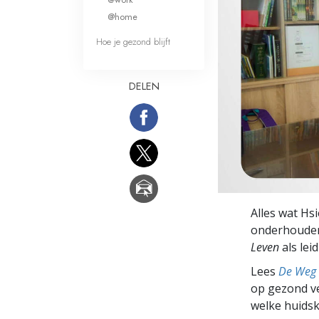
Wat is Grootheid?
@home
Hoe je gezond blijft
DELEN
Alles wat Hs
onderhouden
Leven
als lei
Lees
De Weg 
op gezond ve
welke huidsk