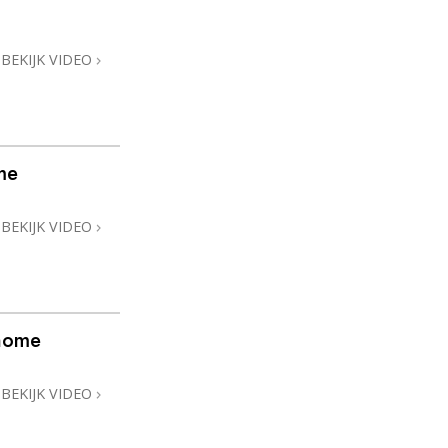
Oplossingen voor het Drugsprobleem
BEKIJK VIDEO
Kinderen
Hulpmiddelen bij het Dagelijks Werk
Ethiek en de Condities
me
De Oorzaak van Onderdrukking
BEKIJK VIDEO
Feitenonderzoek
De Grondbeginselen van Organiseren
De Grondslagen van Public Relations
@home
Taakstellingen en Doelen
BEKIJK VIDEO
De Technologie van Studeren
Communicatie