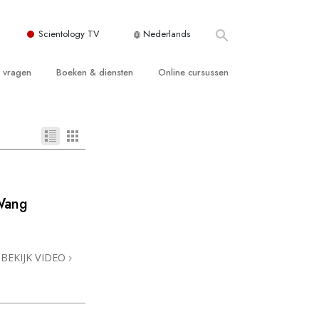
Scientology TV
Nederlands
e vragen
Boeken & diensten
Online cursussen
 en Grondbeginselen
ersboeken
Hoe men Conflicten moet Oplossen
n Kerk
boeken
De Drijfveren van het Bestaan
ie van Scientology
ctielezingen
De Componenten van Begrip
tiefilms
Oplossingen voor een Gevaarlijke
Wang
Omgeving
en voor beginners
Assisten voor Ziektes en Verwondingen
BEKIJK VIDEO
Integriteit en Eerlijkheid
ghts
Het Huwelijk
De Toonschaal van Emoties