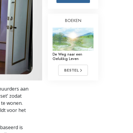
Oplossingen voor het Drugsprobleem
BOEKEN
Kinderen
Hulpmiddelen bij het Dagelijks Werk
Ethiek en de Condities
De Weg naar een
De Oorzaak van Onderdrukking
Gelukkig Leven
Feitenonderzoek
BESTEL
De Grondbeginselen van Organiseren
huurders aan
De Grondslagen van Public Relations
set’ zodat
 te wonen.
Taakstellingen en Doelen
ldt voor het
De Technologie van Studeren
ebaseerd is
Communicatie