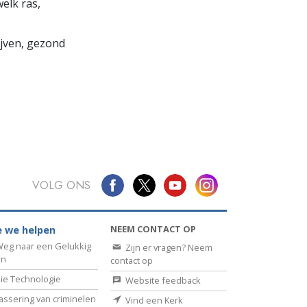
elk ras,
lijven, gezond
VOLG ONS
NEEM CONTACT OP
 we helpen
eg naar een Gelukkig
Zijn er vragen? Neem
en
contact op
ie Technologie
Website feedback
assering van criminelen
Vind een Kerk