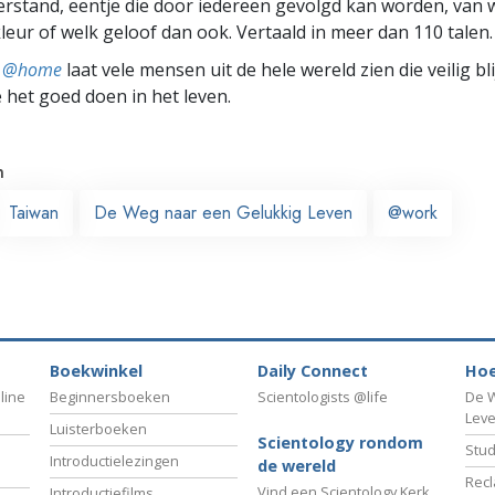
rstand, eentje die door iedereen gevolgd kan worden, van w
leur of welk geloof dan ook. Vertaald in meer dan 110 talen.
ts @home
laat vele mensen uit de hele wereld zien die veilig b
e het goed doen in het leven.
n
Taiwan
De Weg naar een Gelukkig Leven
@work
Boekwinkel
Daily Connect
Hoe
line
Beginnersboeken
Scientologists @life
De W
Lev
Luisterboeken
Scientology rondom
Stud
Introductielezingen
de wereld
Recl
Vind een Scientology Kerk
Introductiefilms