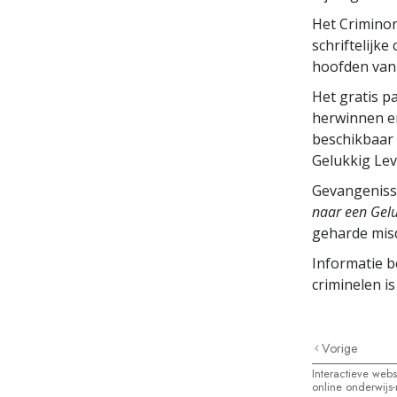
Het Crimino
schriftelijke
hoofden van 
Het gratis p
herwinnen en
beschikbaar 
Gelukkig Lev
Gevangeniss
naar een Gel
geharde mis
Informatie b
criminelen i
Vorige
Interactieve web
online onderwijs