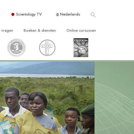
Scientology TV
Nederlands
e vragen
Boeken & diensten
Online cursussen
 en Grondbeginselen
ersboeken
Hoe men Conflicten moet Oplossen
n Kerk
boeken
De Drijfveren van het Bestaan
ie van Scientology
ctielezingen
De Componenten van Begrip
tiefilms
Oplossingen voor een Gevaarlijke
Omgeving
en voor beginners
Assisten voor Ziektes en Verwondingen
Integriteit en Eerlijkheid
ghts
Het Huwelijk
De Toonschaal van Emoties