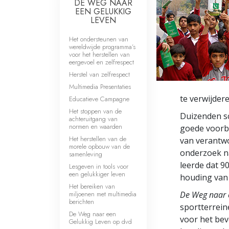
DE WEG NAAR
EEN GELUKKIG
LEVEN
Het ondersteunen van
wereldwijde programma’s
voor het herstellen van
eergevoel en zelfrespect
Herstel van zelfrespect
Multimedia Presentaties
te verwijder
Educatieve Campagne
Het stoppen van de
Duizenden s
achteruitgang van
normen en waarden
goede voorbe
Het herstellen van de
van verantwo
morele opbouw van de
onderzoek n
samenleving
leerde dat 9
Lesgeven in tools voor
een gelukkiger leven
houding van
Het bereiken van
miljoenen met multimedia
De Weg naar 
berichten
sportterrein
De Weg naar een
voor het bevo
Gelukkig Leven op dvd