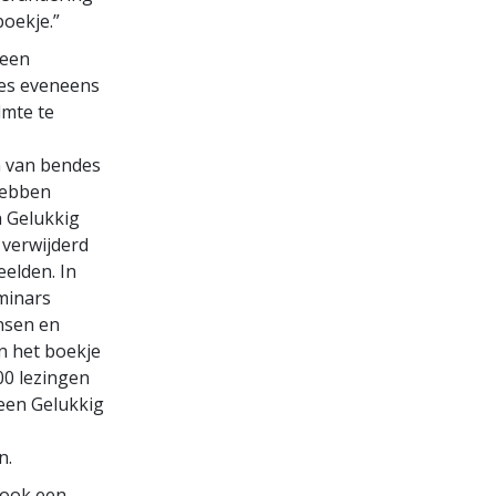
oekje.”
 een
es eveneens
lmte te
n van bendes
hebben
n Gelukkig
 verwijderd
eelden. In
eminars
nsen en
n het boekje
000 lezingen
een Gelukkig
n.
 ook een