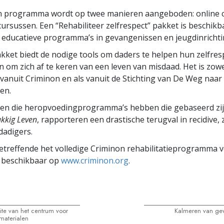
n programma wordt op twee manieren aangeboden: online 
 cursussen. Een “Rehabiliteer zelfrespect” pakket is beschik
educatieve programma’s in gevangenissen en jeugdinrichti
akket biedt de nodige tools om daders te helpen hun zelfres
 om zich af te keren van een leven van misdaad. Het is zow
vanuit Criminon en als vanuit de Stichting van De Weg naar
en.
en die heropvoedingprogramma’s hebben die gebaseerd zi
ukkig Leven
, rapporteren een drastische terugval in recidive, 
dadigers.
etreffende het volledige Criminon rehabilitatieprogramma 
s beschikbaar op
www.criminon.org
.
site van het centrum voor
Kalmeren van ge
-materialen