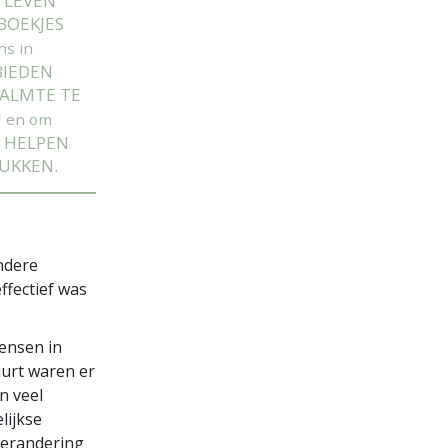
 LEVEN
BOEKJES
s in
BIEDEN
ALMTE TE
N
en om
 HELPEN
UKKEN.
ndere
ffectief was
ensen in
uurt waren er
n veel
lijkse
verandering