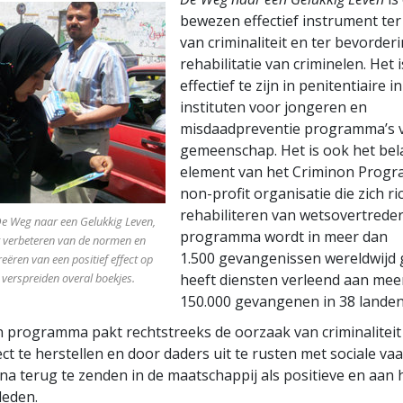
bewezen effectief instrument te
van criminaliteit en ter bevorder
rehabilitatie van criminelen. Het
effectief te zijn in penitentiaire i
instituten voor jongeren en
misdaadpreventie programma’s 
gemeenschap. Het is ook het bel
element van het Criminon Prog
non-profit organisatie die zich ri
rehabiliteren van wetsovertreder
 De Weg naar een Gelukkig Leven,
programma wordt in meer dan
t verbeteren van de normen en
1.500 gevangenissen wereldwijd 
eëren van een positief effect op
verspreiden overal boekjes.
heeft diensten verleend aan mee
150.000 gevangenen in 38 landen
 programma pakt rechtstreeks de oorzaak van criminaliteit
ect te herstellen en door daders uit te rusten met sociale va
a terug te zenden in de maatschappij als positieve en aan 
leden.