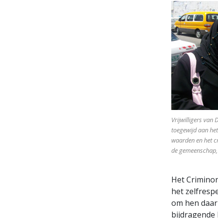
Vrijwilligers van
toegewijd aan he
waarden en het cr
de gemeenschap, 
Het Criminon
het zelfresp
om hen daarn
bijdragende 