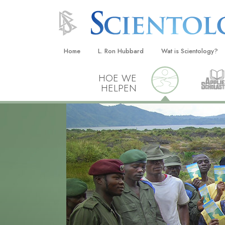
Home
L. Ron Hubbard
Wat is Scientology?
HOE WE
Overtuigingen & Prakt
HELPEN
De Credo’s en Codes 
Wat scientologen zeg
Scientology
Maak kennis met een 
Binnen in een Kerk
De Grondbeginselen 
Een Inleiding tot Diane
Liefde en Haat –