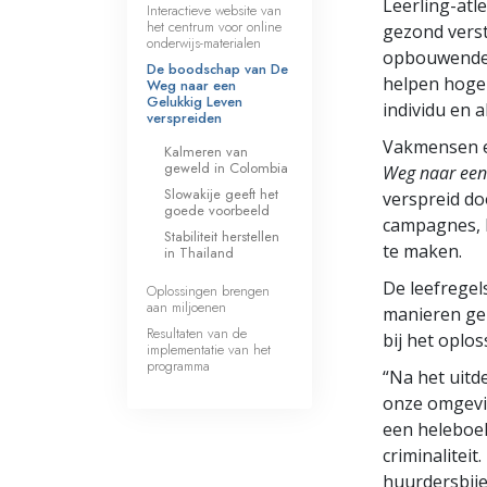
Leerling-atl
Interactieve website van
het centrum voor online
gezond verst
onderwijs-materialen
opbouwende 
De boodschap van De
helpen hoge 
Weg naar een
Gelukkig Leven
individu en a
verspreiden
Vakmensen e
Kalmeren van
geweld in Colombia
Weg naar een
Slowakije geeft het
verspreid do
goede voorbeeld
campagnes, b
Stabiliteit herstellen
te maken.
in Thailand
De leefregel
Oplossingen brengen
aan miljoenen
manieren geb
Resultaten van de
bij het oplos
implementatie van het
programma
“Na het uitd
onze omgevin
een heleboel
criminalitei
huurdersbije