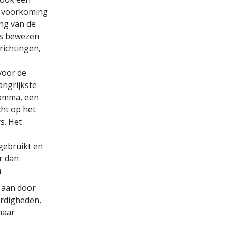
r voorkoming
ing van de
 is bewezen
nrichtingen,
voor de
angrijkste
ramma, een
cht op het
s. Het
gebruikt en
r dan
.
 aan door
ardigheden,
haar