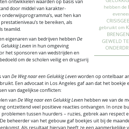
GELUKKIG
eten ontwikkelen waarden op basis van
hebben de
and door middel van karakter-
eveneen
onderwijsprogramma’s, wat hen kan
CRISISGE
prestatieniveau’s te bereiken, als
K
gebruikt om
ls teamlid.
BRENGE
n eigenaren van bedrijven hebben
De
GEWELD TE
 Gelukkig Leven
in hun omgeving
ONDERDR
or het sponsoren van wedstrijden en
edoeld om de scholen veilig en drugsvrij
s van
De Weg naar een Gelukkig Leven
worden op ontelbaar a
ruikt. Een advocaat in Los Angeles gaf aan dat het boekje e
sen van dagelijkse conflicten:
elen van
De Weg naar een Gelukkig Leven
hebben we van de m
g ontzettend veel positieve reacties ontvangen. In onze b
 problemen tussen huurders – ruzies, gebrek aan respect e
t. De beheerder van het gebouw gaf boekjes uit bij de maande
enkomst. Als resultaat hiervan heeft ze een aanmerkelijke 