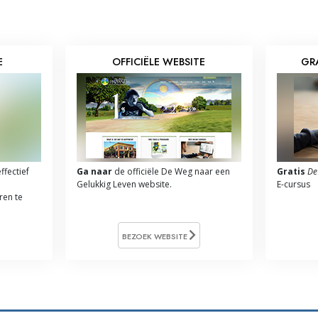
E
OFFICIËLE WEBSITE
GR
ffectief
Ga naar
de officiële De Weg naar een
Gratis
De
Gelukkig Leven website.
E-cursus
ren te
BEZOEK WEBSITE