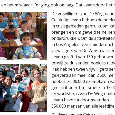
en het misdaadcijfer ging ook omlaag. Dat kwam door het b
De vrijwilligers van De Weg naar
Gelukkig Leven hebben de boekj
in crisisgebieden gebruikt om ka
brengen en om geweld te helpen
onderdrukken. Om de activiteite
in Los Angeles te verminderen, 
vrijwilligers van De Weg naar ee
Leven graffiti van 130 gebouwen
terwijl ze duizenden boekjes uitd
Irak hebben twee vrijwilligers s
geleverd aan meer dan 2.500 me
hebben ze 30.000 exemplaren va
gedistribueerd. In Israël zijn 15.
en workshops van De Weg naar 
Leven bezocht door meer dan
350.000 mensen van alle leeftijde
De Weg naar een Gelukkig Leven
is