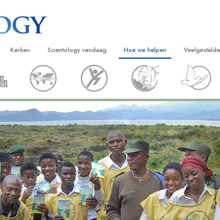
Kerken
Scientology vandaag
Hoe we helpen
Veelgesteld
ijken
Vind een kerk
Grootse Openingen
De Weg naar een Gelukkig Leven
Achtergrond
Beginn
van Scientology
Ideale Scientology Kerken
Scientology evenementen
Applied Scholastics
Binnen in ee
Luister
gen over
Hogere Organisaties
David Miscavige – Kerkelijk Leider van
Criminon
De organisat
Introdu
Scientology
Flag Land Base
Narconon
Introduc
scientoloog
Freewinds
De Feiten over Drugs
Dienst
Scientology beschikbaar maken voor de
United for Human Rights
van Scientology
hele wereld
Citizens Commission on Human Ri
tics
Scientology Volunteer Ministers