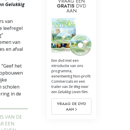
VRAAG EEN
en Gelukkig
GRATIS
DVD
AAN
rs van
 leefregel
g”
nemen van
es en afval
Een dvd met een
 “Geef het
introductie van ons
programma,
et opbouwen
eenentwintig Non-profit
jke
Commercials en een
n scholen
trailer van
De Weg naar
een Gelukkig Leven
film.
ring in de
VRAAG DE DVD
AAN
RS VAN DE
R EEN