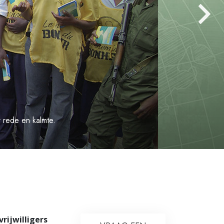
Oplossingen voor het Drugsprobleem
Kinderen
Hulpmiddelen bij het Dagelijks Werk
Ethiek en de Condities
De Oorzaak van Onderdrukking
Feitenonderzoek
 rede en kalmte.
De Grondbeginselen van Organiseren
De Grondslagen van Public Relations
Taakstellingen en Doelen
De Technologie van Studeren
Communicatie
rijwilligers