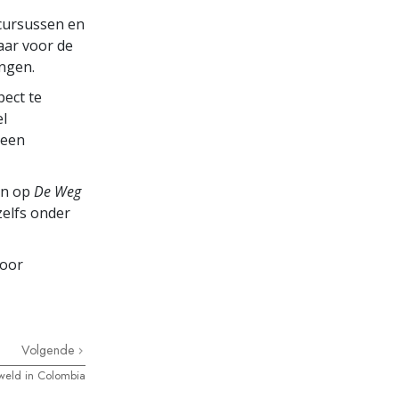
cursussen en
baar voor de
ngen.
pect te
el
 een
jn op
De Weg
zelfs onder
voor
Volgende
weld in Colombia