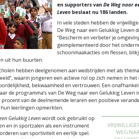
en supporters van
De Weg naar e
Leven
beslaat nu 186 landen.
In vele steden hebben de vrijwillige
De Weg naar een Gelukkig Leven de
“Bescherm en verbeter je omgevin
geïmplementeerd door het onder
schoonmaakacties om flessen, blikj
en uit hun buurten.
cholen hebben deelgenomen aan wedstrijden met als thema
eld”, waarin jongeren een actieve rol op zich nemen in h
ordelijkheid, bekwaamheid en vertrouwen. Een onafhankeli
aar de programma’s van De Weg naar een Gelukkig Leven i
0 procent van de deelnemende leraren een positieve verande
 hun leerlingen opmerkten.
een Gelukkig Leven
wordt ook gebruikt op
VRIJWILLIGE
en en in sportzalen als een instrument
WEG NAA
rderen van sportiviteit en eerlijk spel.