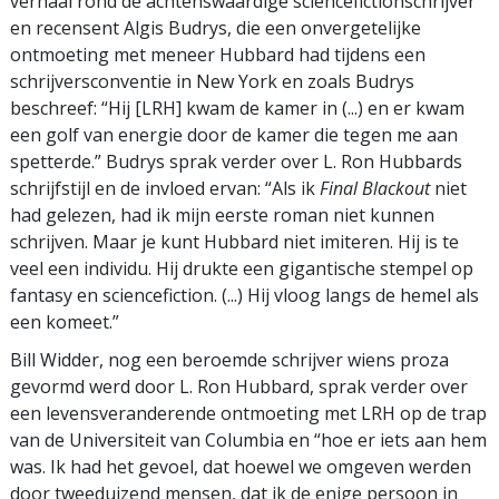
verhaal rond de achtenswaardige sciencefictionschrijver
en recensent Algis Budrys, die een onvergetelijke
ontmoeting met meneer Hubbard had tijdens een
schrijversconventie in New York en zoals Budrys
beschreef: “Hij [LRH] kwam de kamer in (...) en er kwam
een golf van energie door de kamer die tegen me aan
spetterde.” Budrys sprak verder over L. Ron Hubbards
schrijfstijl en de invloed ervan: “Als ik
Final Blackout
niet
had gelezen, had ik mijn eerste roman niet kunnen
schrijven. Maar je kunt Hubbard niet imiteren. Hij is te
veel een individu. Hij drukte een gigantische stempel op
fantasy en sciencefiction. (...) Hij vloog langs de hemel als
een komeet.”
Bill Widder, nog een beroemde schrijver wiens proza
gevormd werd door L. Ron Hubbard, sprak verder over
een levensveranderende ontmoeting met LRH op de trap
van de Universiteit van Columbia en “hoe er iets aan hem
was. Ik had het gevoel, dat hoewel we omgeven werden
door tweeduizend mensen, dat ik de enige persoon in