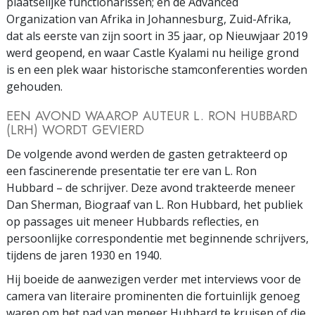
plaatselijke functionarissen; en de Advanced
Organization van Afrika in Johannesburg, Zuid-Afrika,
dat als eerste van zijn soort in 35 jaar, op Nieuwjaar 2019
werd geopend, en waar Castle Kyalami nu heilige grond
is en een plek waar historische stamconferenties worden
gehouden.
EEN AVOND WAAROP AUTEUR L. RON HUBBARD
(LRH) WORDT GEVIERD
De volgende avond werden de gasten getrakteerd op
een fascinerende presentatie ter ere van L. Ron
Hubbard – de schrijver. Deze avond trakteerde meneer
Dan Sherman, Biograaf van L. Ron Hubbard, het publiek
op passages uit meneer Hubbards reflecties, en
persoonlijke correspondentie met beginnende schrijvers,
tijdens de jaren 1930 en 1940.
Hij boeide de aanwezigen verder met interviews voor de
camera van literaire prominenten die fortuinlijk genoeg
waren om het pad van meneer Hubbard te kruisen of die