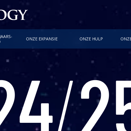
JAARS­
ONZE EXPANSIE
ONZE HULP
ONZE
G
24
/
2