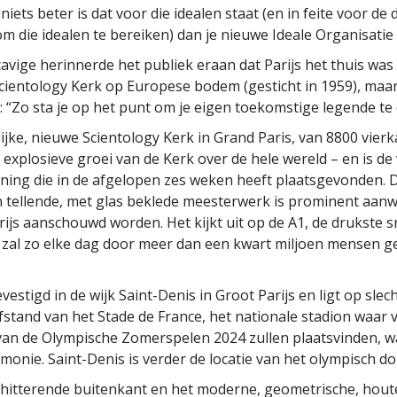
 niets beter is dat voor die idealen staat (en in feite voor d
om die idealen te bereiken) dan je nieuwe Ideale Organisatie 
vige herinnerde het publiek eraan dat Parijs het thuis was
Scientology Kerk op Europese bodem (gesticht in 1959), maa
: “Zo sta je op het punt om je eigen toekomstige legende te 
jke, nieuwe Scientology Kerk in Grand Paris, van 8800 vierk
e explosieve groei van de Kerk over de hele wereld – en is de
ing die in de afgelopen zes weken heeft plaatsgevonden. D
 tellende, met glas beklede meesterwerk is prominent aan
rijs aanschouwd worden. Het kijkt uit op de A1, de drukste 
n zal zo elke dag door meer dan een kwart miljoen mensen g
vestigd in de wijk Saint-Denis in Groot Parijs en ligt op slec
stand van het Stade de France, het nationale stadion waar v
van de Olympische Zomerspelen 2024 zullen plaatsvinden, 
emonie. Saint-Denis is verder de locatie van het olympisch do
chitterende buitenkant en het moderne, geometrische, hou