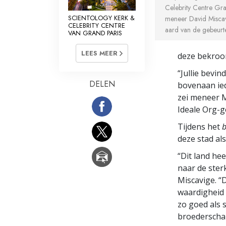
Celebrity Centre Gran
SCIENTOLOGY KERK &
meneer David Miscav
CELEBRITY CENTRE
aard van de gebeurte
VAN GRAND PARIS
LEES MEER
deze bekroon
“Jullie bevin
DELEN
bovenaan iede
zei meneer M
Ideale Org-
Tijdens het
b
deze stad als
“Dit land he
naar de ster
Miscavige. “
waardigheid 
zo goed als 
broederscha