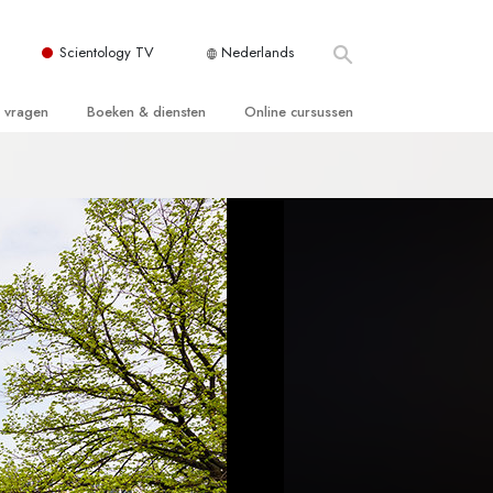
Scientology TV
Nederlands
e vragen
Boeken & diensten
Online cursussen
 en Grondbeginselen
ersboeken
Hoe men Conflicten moet Oplossen
n Kerk
boeken
De Drijfveren van het Bestaan
ie van Scientology
ctielezingen
De Componenten van Begrip
tiefilms
Oplossingen voor een Gevaarlijke
Omgeving
en voor beginners
Assisten voor Ziektes en Verwondingen
Integriteit en Eerlijkheid
ghts
Het Huwelijk
De Toonschaal van Emoties