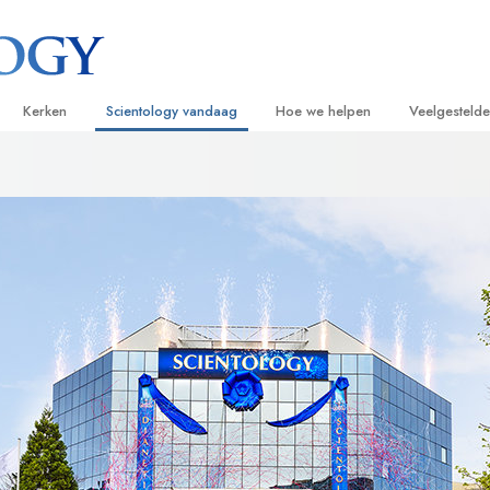
Kerken
Scientology vandaag
Hoe we helpen
Veelgesteld
ijken
Vind een kerk
Grootse Openingen
De Weg naar een Gelukkig Leven
Achtergrond
Beginn
van Scientology
Ideale Scientology Kerken
Scientology evenementen
Applied Scholastics
Binnen in ee
Luister
gen over
Hogere Organisaties
David Miscavige – Kerkelijk Leider van
Criminon
De organisat
Introdu
Scientology
Flag Land Base
Narconon
Introduc
scientoloog
Freewinds
De Feiten over Drugs
Dienst
Scientology beschikbaar maken voor de
United for Human Rights
van Scientology
hele wereld
Citizens Commission on Human Ri
tics
Scientology Volunteer Ministers