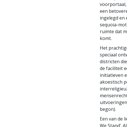
voorportaal,
een betovere
ingelegd en 
sequoia-moti
ruimte dat m
komt.
Het prachtig
speciaal ont
districten di
de faciliteit
initiatieven
akoestisch p
interreligie
mensenrechte
uitvoeringen
begon).
Een van de l
We Stand’. A