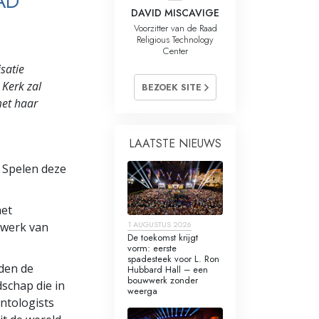
AD
DAVID MISCAVIGE
Voorzitter van de Raad
Religious Technology
Center
satie
 Kerk zal
BEZOEK SITE
met haar
LAATSTE NIEUWS
e Spelen deze
het
1 AUGUSTUS 2026
rwerk van
De toekomst krijgt
vorm: eerste
spadesteek voor L. Ron
rden de
Hubbard Hall – een
bouwwerk zonder
schap die in
weerga
entologists