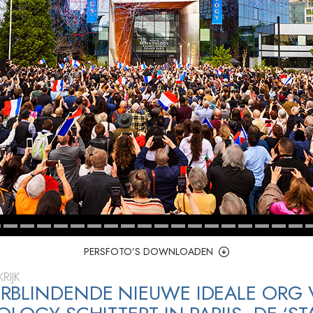
PERSFOTO’S DOWNLOADEN
RIJK
BLINDENDE NIEUWE IDEALE ORG 