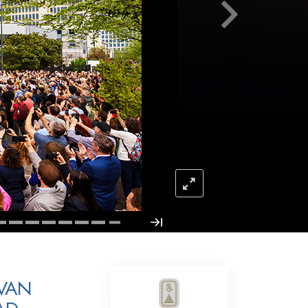
Oplossingen voor het Drugsprobleem
Kinderen
Hulpmiddelen bij het Dagelijks Werk
Ethiek en de Condities
De Oorzaak van Onderdrukking
Feitenonderzoek
De Grondbeginselen van Organiseren
De Grondslagen van Public Relations
Taakstellingen en Doelen
De Technologie van Studeren
VAN
Communicatie