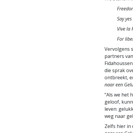
Freedom
Say yes
Vive la 
For libe
Vervolgens s
partners van
Fidahoussen,
die sprak ov
ontbreekt, e
naar een Gel
“Als we het 
geloof, kunn
leven: geluk
weg naar gel
Zelfs hier in