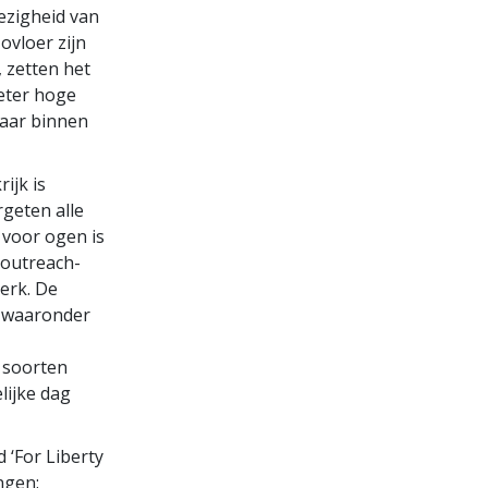
ezigheid van
ovloer zijn
 zetten het
eter hoge
naar binnen
ijk is
rgeten alle
l voor ogen is
e outreach-
Kerk. De
, waaronder
 soorten
lijke dag
 ‘For Liberty
ngen: