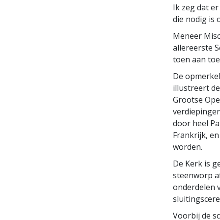
Ik zeg dat er
die nodig is 
Meneer Misca
allereerste 
toen aan toe
De opmerkeli
illustreert d
Grootse Open
verdiepingen
door heel Pa
Frankrijk, e
worden.
De Kerk is ge
steenworp af
onderdelen 
sluitings­cer
Voorbij de s