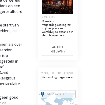
it de wereld
ians en een
geresulteerd
9 MEI 2026
Dianetics
e start van
Verjaardagsviering zet
mijlpaaljaar van
eiders, die
wereldwijde expansie in
de schijnwerpers
nnen als over
AL HET
izenden
NIEUWS
n (op
gesteld in
te’
David
VIND JE DICHTSTBIJZIJNDE
Scientology organisatie
Religious
pectaculaire,
or geen goud
n de