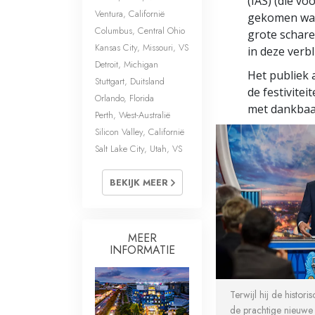
(IAS) (die v
Ventura, Californië
gekomen ware
Columbus, Central Ohio
grote schar
Kansas City, Missouri, VS
in deze verb
Detroit, Michigan
Het publiek 
Stuttgart, Duitsland
de festivitei
Orlando, Florida
met dankbaa
Perth, West-Australië
Silicon Valley, Californië
Salt Lake City, Utah, VS
BEKIJK MEER
MEER
INFORMATIE
Terwijl hij de histor
de prachtige nieuwe