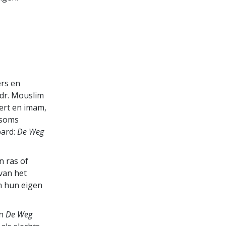
ers en
 dr. Mouslim
ert en imam,
 soms
bard:
De Weg
n ras of
van het
m hun eigen
en
De Weg