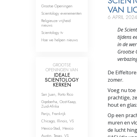
SCIENT
Grootse Openingen
VAN LI
Scientology evenementen
6 APRIL 2024
Religieuze vrijheid
nieuws
De Scient
Scientology tv
tijdens e
Hoe we helpen nieuws
in de wer
Grootse 
verbazin
GROOTSE
OPENINGEN VAN
De Eiffeltor
IDEALE
SCIENTOLOGY
zomer.
KERKEN
Voeg nu toe 
San Juan, Porto Rico
prachtige, z
Gqeberha, Oost-Kaap,
hout en glas
Zuid-Afrika
Parijs, Frankrijk
Op een prach
Chicago, Illinois, VS
muren en vlo
Mexico-Stad, Mexico
de lucht hing
Austin, Texas, VS