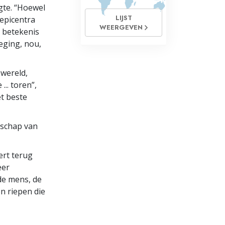
gte. “Hoewel
LIJST
 epicentra
WEERGEVEN
 betekenis
eging, nou,
 wereld,
... toren”,
t beste
nschap van
ert terug
eer
de mens, de
n riepen die