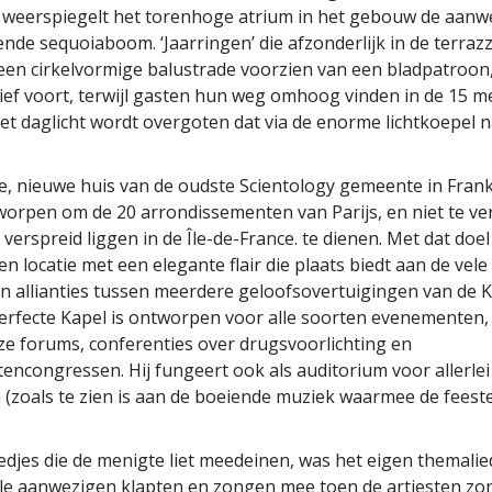
 weerspiegelt het torenhoge atrium in het gebouw de aanw
nde sequoiaboom. ‘Jaarringen’ die afzonderlijk in de terrazz
een cirkelvormige balustrade voorzien van een bladpatroon,
ef voort, terwijl gasten hun weg omhoog vinden in de 15 m
et daglicht wordt overgoten dat via de enorme lichtkoepel 
e, nieuwe huis van de oudste Scientology gemeente in Frankr
worpen om de 20 arrondissementen van Parijs, en niet te ve
e verspreid liggen in de Île-de-France. te dienen. Met dat doe
 een locatie met een elegante flair die plaats biedt aan de vel
 en allianties tussen meerdere geloofsovertuigingen van de 
erfecte Kapel is ontworpen voor alle soorten evenementen
uze forums, conferenties over drugsvoorlichting en
ncongressen. Hij fungeert ook als auditorium voor allerlei
 (zoals te zien is aan de boeiende muziek waarmee de feeste
iedjes die de menigte liet meedeinen, was het eigen themalied
lle aanwezigen klapten en zongen mee toen de artiesten zo