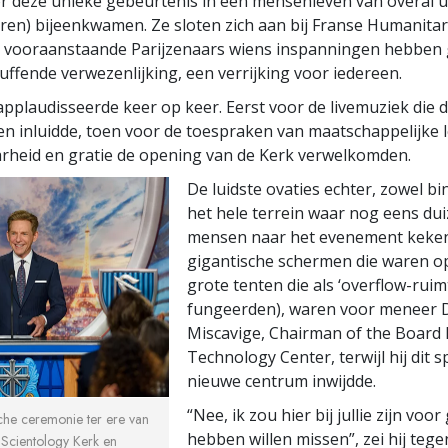
oor deze unieke gebeurtenis in een mensenleven van overal u
n) bijeenkwamen. Ze sloten zich aan bij Franse Humanitar
e vooraanstaande Parijzenaars wiens inspanningen hebben 
luffende verwezenlijking, een verrijking voor iedereen.
applaudisseerde keer op keer. Eerst voor de livemuziek die d
ten inluidde, toen voor de toespraken van maatschappelijke l
rheid en gratie de opening van de Kerk verwelkomden.
De luidste ovaties echter, zowel bi
het hele terrein waar nog eens du
mensen naar het evenement keke
gigantische schermen die waren op
grote tenten die als ‘overflow-ruim
fungeerden), waren voor meneer 
Miscavige, Chairman of the Board 
Technology Center, terwijl hij dit s
nieuwe centrum inwijdde.
“Nee, ik zou hier bij jullie zijn vo
ische ceremonie ter ere van
hebben willen missen”, zei hij tege
 Scientology Kerk en