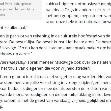
luidruchtige en enthousiaste meni
d Paris leidt, spreekt
ige over de gewichtige
we Ideale Orgs in andere culturele
nis.
hebben geopend, megasteden van
voor onze hele internationale bew
t ze allemaal.”
den je per slot van rekening in de culturele hoofdstad van de
re ‘De beste’-lijst. De beste kunst. Het beste eten. De beste 
iscavige. “En nu kan deze stad ook aanspraak maken op: he
gebouw op aarde.”
ruisende festijn
sprak meneer Miscavige ook over de nalate
 het thuis van diegenen die voor vrijheid streden.
eft een geboorterecht dat niet vergeten mag worden. Het vo
ke stemmen van jullie Verlichting in vroeger tijden”, zei men
Daar bedoel ik diegenen mee die als eersten de rechten van 
van de mens, verdedigden en die een uitdrukking in het leve
synoniem is met de geest van vandaag: vrijheid, gelijkheid en
p.