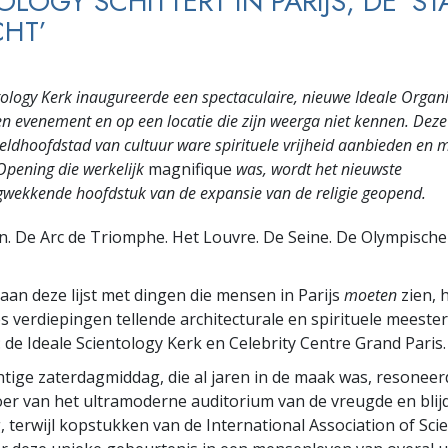
OLOGY SCHITTERT IN PARIJS, DE ‘ST
CHT’
ology Kerk inaugureerde een spectaculaire, nieuwe Ideale Organi
en evenement en op een locatie die zijn weerga niet kennen. Deze
eldhoofdstad van cultuur ware spirituele vrijheid aanbieden en 
Opening die werkelijk
magnifique
was, wordt het nieuwste
gwekkende hoofdstuk van de expansie van de religie geopend.
en. De Arc de Triomphe. Het Louvre. De Seine. De Olympisch
aan deze lijst met dingen die mensen in Parijs
moeten
zien, 
es verdiepingen tellende architecturale en spirituele meeste
: de Ideale Scientology Kerk en Celebrity Centre Grand Paris.
tige zaterdagmiddag, die al jaren in de maak was, resonee
er van het ultramoderne auditorium van de vreugde en blijd
, terwijl kopstukken van de International Association of Sci