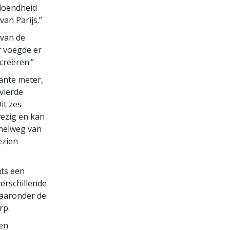
e doendheid
van Parijs.”
 van de
r voegde er
creëren.”
ante meter,
 vierde
it zes
wezig en kan
snelweg van
ezien
hts een
erschillende
waaronder de
rp.
ten