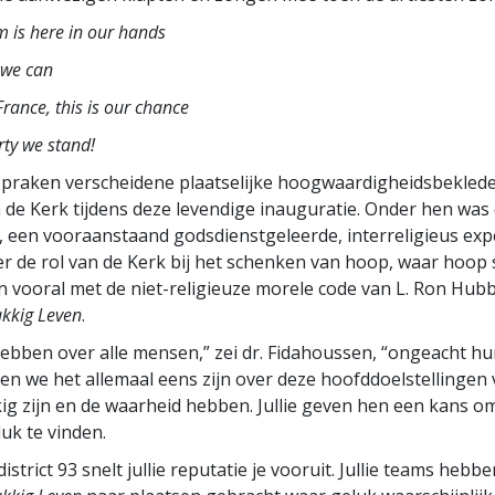
 is here in our hands
 we can
France, this is our chance
rty we stand!
praken verscheidene plaatselijke hoogwaardigheids­bekled
 de Kerk tijdens deze levendige inauguratie. Onder hen was
 een vooraanstaand godsdienst­geleerde, interreligieus exp
er de rol van de Kerk bij het schenken van hoop, waar hoop
n vooral met de niet-religieuze morele code van L. Ron Hub
ukkig Leven
.
hebben over alle mensen,” zei dr. Fidahoussen, “ongeacht hu
en we het allemaal eens zijn over deze hoofddoelstellingen 
kig zijn en de waarheid hebben. Jullie geven hen een kans o
uk te vinden.
 district 93 snelt jullie reputatie je vooruit. Jullie teams hebb