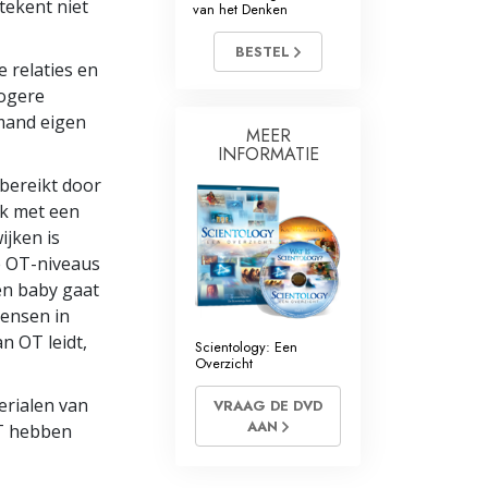
tekent niet
van het Denken
Oplossingen voor het Drugsprobleem
BESTEL
 relaties en
Kinderen
hogere
emand eigen
Hulpmiddelen bij het Dagelijks Werk
MEER
INFORMATIE
Ethiek en de Condities
 bereikt door
lk met een
De Oorzaak van Onderdrukking
ijken is
Feitenonderzoek
e OT-niveaus
een baby gaat
De Grondbeginselen van Organiseren
mensen in
n OT leidt,
De Grondslagen van Public Relations
Scientology: Een
Overzicht
Taakstellingen en Doelen
erialen van
VRAAG DE DVD
AAN
OT hebben
De Technologie van Studeren
Communicatie