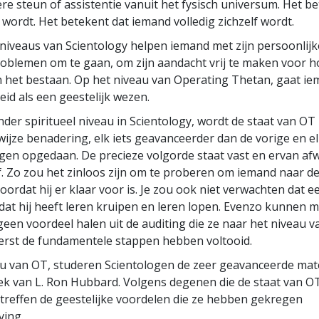
re steun of assistentie vanuit het fysisch universum. Het be
wordt. Het betekent dat iemand volledig zichzelf wordt.
iveaus van Scientology helpen iemand met zijn persoonlijke
roblemen om te gaan, om zijn aandacht vrij te maken voor 
 het bestaan. Op het niveau van Operating Thetan, gaat i
eid als een geestelijk wezen.
ander spiritueel niveau in Scientology, wordt de staat van OT
ijze benadering, elk iets geavanceerder dan de vorige en e
en opgedaan. De precieze volgorde staat vast en ervan afw
. Zo zou het zinloos zijn om te proberen om iemand naar d
oordat hij er klaar voor is. Je zou ook niet verwachten dat 
at hij heeft leren kruipen en leren lopen. Evenzo kunnen 
geen voordeel halen uit de auditing die ze naar het niveau va
erst de fundamentele stappen hebben voltooid.
u van OT, studeren Scientologen de zeer geavanceerde mat
ek van L. Ron Hubbard. Volgens degenen die de staat van 
rtreffen de geestelijke voordelen die ze hebben gekregen
ving.