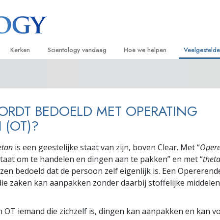
Kerken
Scientology vandaag
Hoe we helpen
Veelgesteld
ijken
Vind een kerk
Grootse Openingen
De Weg naar een Gelukkig Leven
Achtergrond
Beginn
van Scientology
Ideale Scientology Kerken
Scientology evenementen
Applied Scholastics
Binnen in ee
Luister
ORDT BEDOELD MET OPERATING
gen over
Hogere Organisaties
David Miscavige – Kerkelijk Leider van
Criminon
De organisat
Introdu
Scientology
 (OT)?
Flag Land Base
Narconon
Introduc
scientoloog
etan
is een geestelijke staat van zijn, boven Clear. Met “
Oper
Freewinds
De Feiten over Drugs
Dienst
staat om te handelen en dingen aan te pakken” en met “
thet
ezen bedoeld dat de persoon zelf eigenlijk is. Een Opererend
Scientology beschikbaar maken voor de
United for Human Rights
van Scientology
hele wereld
ie zaken kan aanpakken zonder daarbij stoffelijke middele
Citizens Commission on Human Ri
tics
een OT iemand die zichzelf is, dingen kan aanpakken en kan 
Scientology Volunteer Ministers