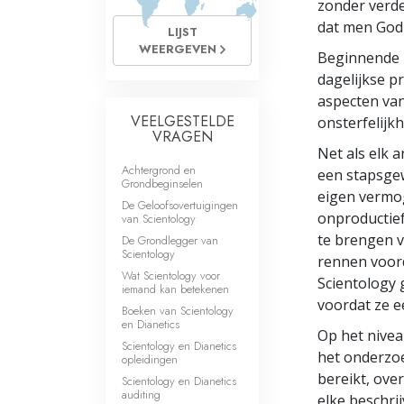
zonder verde
Wat is Grootheid?
dat men God 
LIJST
WEERGEVEN
Beginnende n
dagelijkse p
aspecten van
VEELGESTELDE
onsterfelijkh
VRAGEN
Net als elk 
Achtergrond en
een stapsgew
Grondbeginselen
eigen vermog
De Geloofsovertuigingen
onproductief
van Scientology
te brengen v
De Grondlegger van
Scientology
rennen voord
Wat Scientology voor
Scientology 
iemand kan betekenen
voordat ze e
Boeken van Scientology
en Dianetics
Op het nivea
Scientology en Dianetics
het onderzo
opleidingen
bereikt, ove
Scientology en Dianetics
auditing
elke beschrij