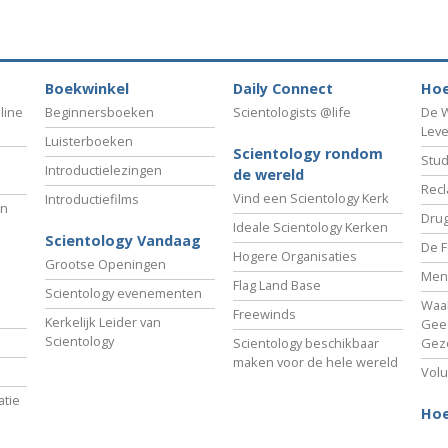
Boekwinkel
Daily Connect
Hoe
line
Beginnersboeken
Scientologists @life
De W
Lev
Luisterboeken
Scientology rondom
Stud
Introductielezingen
de wereld
Recl
Vind een Scientology Kerk
Introductiefilms
an
Drug
Ideale Scientology Kerken
Scientology Vandaag
De F
Hogere Organisaties
Grootse Openingen
Men
Flag Land Base
Scientology evenementen
Waa
Freewinds
Kerkelijk Leider van
Gees
Scientology
Scientology beschikbaar
Gez
maken voor de hele wereld
Volu
tie
Hoe