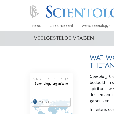
Home
L. Ron Hubbard
Wat is Scientology?
VEELGESTELDE VRAGEN
Overtuigingen & Prakt
De Credo’s en Codes 
WAT W
Wat scientologen zeg
Scientology
THETAN
Maak kennis met een 
Operating Th
VIND JE DICHTSTBIJZIJNDE
bedoeld “in 
Binnen in een Kerk
Scientology organisatie
spirituele w
De Grondbeginselen 
dus iemand d
gebruiken.
Een Inleiding tot Diane
In feite is 
Liefde en Haat –