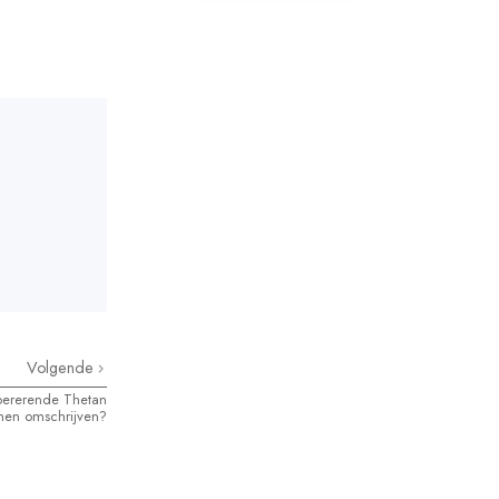
Volgende
pererende Thetan
nen omschrijven?