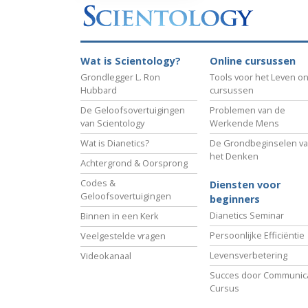
Wat is Scientology?
Online cursussen
Grondlegger L. Ron
Tools voor het Leven on
Hubbard
cursussen
De Geloofsovertuigingen
Problemen van de
van Scientology
Werkende Mens
Wat is Dianetics?
De Grondbeginselen v
het Denken
Achtergrond & Oorsprong
Codes &
Diensten voor
Geloofsovertuigingen
beginners
Dianetics Seminar
Binnen in een Kerk
Persoonlijke Efficiëntie
Veelgestelde vragen
Levensverbetering
Videokanaal
Succes door Communica
Cursus