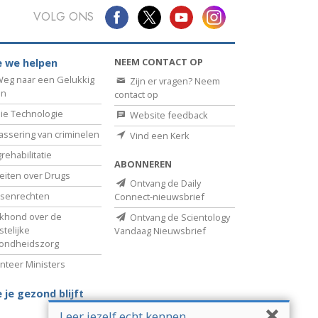
VOLG ONS
NEEM CONTACT OP
 we helpen
eg naar een Gelukkig
Zijn er vragen? Neem
en
contact op
ie Technologie
Website feedback
assering van criminelen
Vind een Kerk
rehabilitatie
ABONNEREN
eiten over Drugs
Ontvang de Daily
senrechten
Connect-nieuwsbrief
khond over de
Ontvang de Scientology
telijke
Vandaag Nieuwsbrief
ondheidszorg
nteer Ministers
 je gezond blijft
Leer jezelf echt kennen