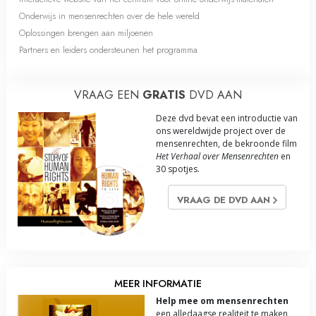
Onderwijs in mensenrechten over de hele wereld
Oplossingen brengen aan miljoenen
Partners en leiders ondersteunen het programma
VRAAG EEN
GRATIS
DVD AAN
Deze dvd bevat een introductie van
ons wereldwijde project over de
mensenrechten, de bekroonde film
Het Verhaal over Mensenrechten
en
30 spotjes.
VRAAG DE DVD AAN
MEER INFORMATIE
Help mee om mensenrechten
een alledaagse realiteit te maken