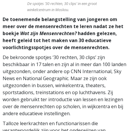
De spotjes ‘30 rechten, 30 clips’ in een groot
winkelcentrum in Moskou.
De toenemende belangstelling van jongeren om
meer over de mensenrechten te leren nadat ze het
boekje
Wat zijn Mensenrechten?
hadden gelezen,
heeft geleid tot het maken van 30 educatieve
voorlichtingsspotjes over de mensenrechten.
De bekroonde spotjes ‘30 rechten, 30 clips’ zijn
beschikbaar in 17 talen en zijn al in meer dan 100 landen
uitgezonden, onder andere op CNN International, Sky
News en National Geographic. Maar ze zijn ook
uitgezonden in bussen, winkelcentra, theaters,
sportstadions, treinstations en op luchthavens. Zij
worden gebruikt ter introductie van lessen en lezingen
over de mensenrechten op scholen, in wijkcentra en bij
andere educatieve instellingen.
Talloze leerkrachten en functionarissen die
verantwoordelijk zijn voor het onderwijzen van