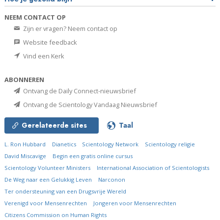
NEEM CONTACT OP
Zijn er vragen? Neem contact op
Website feedback
Vind een Kerk
ABONNEREN
Ontvang de Daily Connect-nieuwsbrief
Ontvang de Scientology Vandaag Nieuwsbrief
Gerelateerde sites
Taal
L. Ron Hubbard
Dianetics
Scientology Network
Scientology religie
David Miscavige
Begin een gratis online cursus
Scientology Volunteer Ministers
International Association of Scientologists
De Weg naar een Gelukkig Leven
Narconon
Ter ondersteuning van een Drugsvrije Wereld
Verenigd voor Mensenrechten
Jongeren voor Mensenrechten
Citizens Commission on Human Rights