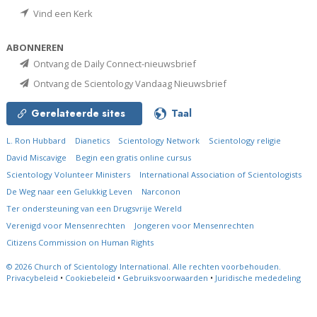
Vind een Kerk
ABONNEREN
Ontvang de Daily Connect-nieuwsbrief
Ontvang de Scientology Vandaag Nieuwsbrief
Gerelateerde sites
Taal
L. Ron Hubbard
Dianetics
Scientology Network
Scientology religie
David Miscavige
Begin een gratis online cursus
Scientology Volunteer Ministers
International Association of Scientologists
De Weg naar een Gelukkig Leven
Narconon
Ter ondersteuning van een Drugsvrije Wereld
Verenigd voor Mensenrechten
Jongeren voor Mensenrechten
Citizens Commission on Human Rights
© 2026
Church of Scientology International.
Alle rechten voorbehouden.
Privacybeleid
•
Cookiebeleid
•
Gebruiksvoorwaarden
•
Juridische mededeling