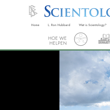
Home
L. Ron Hubbard
Wat is Scientology?
HOE WE
Overtuigingen & Prakt
HELPEN
De Credo’s en Codes 
Wat scientologen zeg
Scientology
Maak kennis met een 
Binnen in een Kerk
De Grondbeginselen 
Een Inleiding tot Diane
Liefde en Haat –