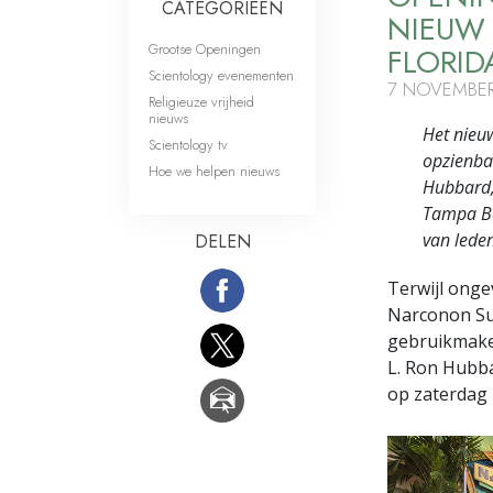
CATEGORIEËN
NIEUW 
Grootse Openingen
FLORID
Scientology evenementen
7 NOVEMBER
Religieuze vrijheid
nieuws
Het nieuw
Scientology tv
opzienbar
Hoe we helpen nieuws
Hubbard,
Tampa Ba
van leden
DELEN
Terwijl ong
Narconon Sun
gebruikmake
L. Ron Hubba
op zaterdag