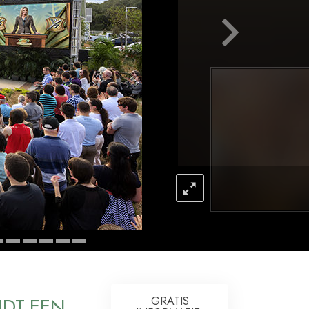
Oplossingen voor het Drugsprobleem
Kinderen
Hulpmiddelen bij het Dagelijks Werk
Ethiek en de Condities
De Oorzaak van Onderdrukking
Feitenonderzoek
De Grondbeginselen van Organiseren
De Grondslagen van Public Relations
Taakstellingen en Doelen
De Technologie van Studeren
DT EEN
GRATIS
Communicatie