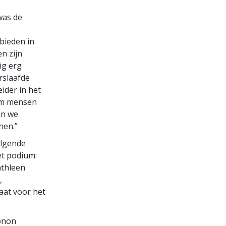
was de
bieden in
en zijn
ig erg
rslaafde
ider in het
 om mensen
jn we
nen.”
olgende
et podium:
athleen
,
aat voor het
onon