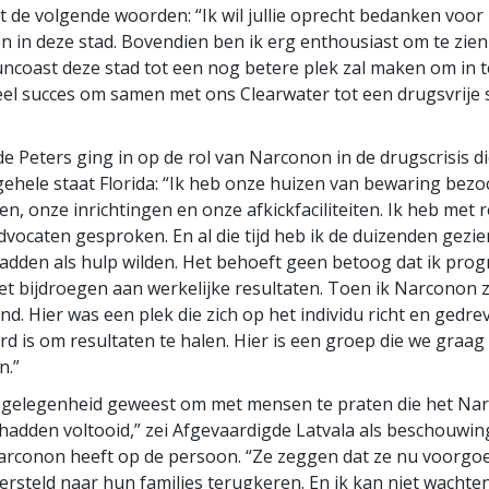
 de volgende woorden: “Ik wil jullie oprecht bedanken voor
 in deze stad. Bovendien ben ik erg enthousiast om te zie
coast deze stad tot een nog betere plek zal maken om in te
veel succes om samen met ons Clearwater tot een drugsvrije 
e Peters ging in op de rol van Narconon in de drugscrisis di
gehele staat Florida: “Ik heb onze huizen van bewaring bezo
n, onze inrichtingen en onze afkickfaciliteiten. Ik heb met r
advocaten gesproken. En al die tijd heb ik de duizenden gezie
adden als hulp wilden. Het behoeft geen betoog dat ik pro
iet bijdroegen aan werkelijke resultaten. Toen ik Narconon 
nd. Hier was een plek die zich op het individu richt en gedre
d is om resultaten te halen. Hier is een groep die we graag
n.”
e gelegenheid geweest om met mensen te praten die het Na
dden voltooid,” zei Afgevaardigde Latvala als beschouwin
arconon heeft op de persoon. “Ze zeggen dat ze nu voorgoed
hersteld naar hun families terugkeren. En ik kan niet wachten