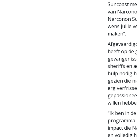
Suncoast met
van Narconon
Narconon Sun
wens jullie 
maken”.
Afgevaardigd
heeft op de 
gevangenisse
sheriffs en 
hulp nodig h
gezien die n
erg verfrisse
gepassioneer
willen hebbe
“Ik ben in d
programma ha
impact die N
en volledig 