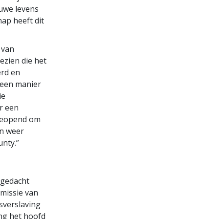
euwe levens
ap heeft dit
 van
gezien die het
rd en
 een manier
ie
r een
t geopend om
en weer
unty.”
 gedacht
missie van
sverslaving
ng het hoofd