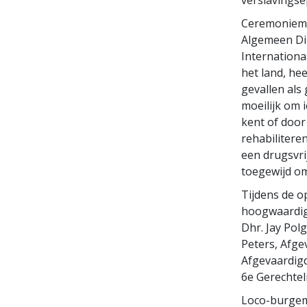
Ceremoniemee
Algemeen Dir
Internationa
het land, hee
gevallen als
moeilijk om 
kent of door
rehabilitere
een drugsvrij
toegewijd om
Tijdens de 
hoogwaardigh
Dhr. Jay Pol
Peters, Afge
Afgevaardigd
6e Gerechteli
Loco-burgeme