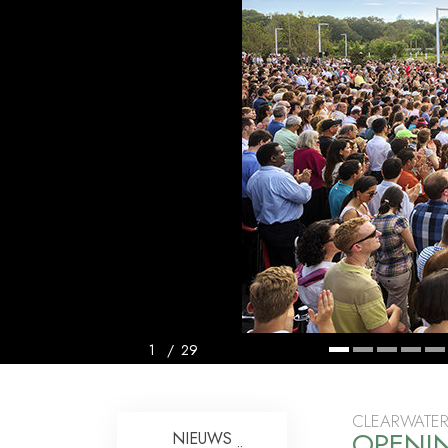
Wat is Grootheid?
1
/
29
CLEARWATER
OPENI
NIEUWS