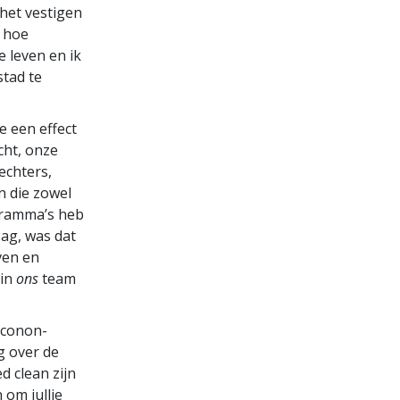
 het vestigen
n hoe
 leven en ik
stad te
e een effect
cht, onze
echters,
n die zowel
gramma’s heb
zag, was dat
ven en
 in
ons
team
rconon-
g over de
 clean zijn
 om jullie