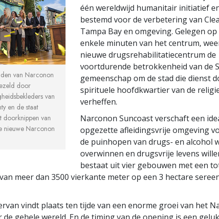
één wereldwijd humanitair initiatief en
bestemd voor de verbetering van Cle
Tampa Bay en omgeving. Gelegen op 
enkele minuten van het centrum, weer
nieuwe drugsrehabilitatiecentrum de
voortdurende betrokkenheid van de S
nden van Narconon
gemeenschap om de stad die dienst do
ezeld door
spirituele hoofdkwartier van de religie
heidsbekleders van
verheffen.
ty en de staat
et doorknippen van
Narconon Suncoast verschaft een ide
 de nieuwe Narconon
opgezette afleidingsvrije omgeving v
de puinhopen van drugs- en alcohol w
overwinnen en drugsvrije levens wille
bestaat uit vier gebouwen met een to
van meer dan 3500 vierkante meter op een 3 hectare seree
rvan vindt plaats ten tijde van een enorme groei van het 
 de gehele wereld. En de timing van de opening is een gelu