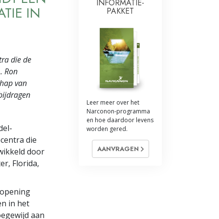
INFORMATIE­
TIE IN
PAKKET
tra die de
L. Ron
chap van
bijdragen
Leer meer over het
Narconon-programma
en hoe daardoor levens
del-
worden gered.
centra die
AANVRAGEN
wikkeld door
r, Florida,
 opening
en in het
toegewijd aan