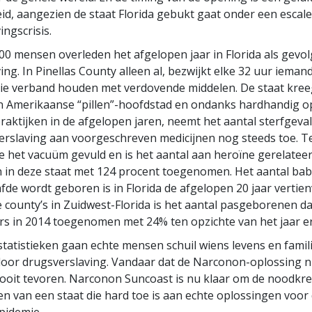
d, aangezien de staat Florida gebukt gaat onder een escal
ingscrisis.
0 mensen overleden het afgelopen jaar in Florida als gevol
ing. In Pinellas County alleen al, bezwijkt elke 32 uur ieman
ie verband houden met verdovende middelen. De staat kree
n Amerikaanse “pillen”-hoofdstad en ondanks hardhandig o
raktijken in de afgelopen jaren, neemt het aantal sterfgeval
erslaving aan voorgeschreven medicijnen nog steeds toe. Teg
e het vacuüm gevuld en is het aantal aan heroïne gerelatee
n in deze staat met 124 procent toegenomen. Het aantal baby
fde wordt geboren is in Florida de afgelopen 20 jaar vertie
e county’s in Zuidwest-Florida is het aantal pasgeborenen dat
lers in 2014 toegenomen met 24% ten opzichte van het jaar e
statistieken gaan echte mensen schuil wiens levens en fami
oor drugsverslaving. Vandaar dat de Narconon-oplossing n
 ooit tevoren. Narconon Suncoast is nu klaar om de noodkre
 van een staat die hard toe is aan echte oplossingen voor
pidemie.