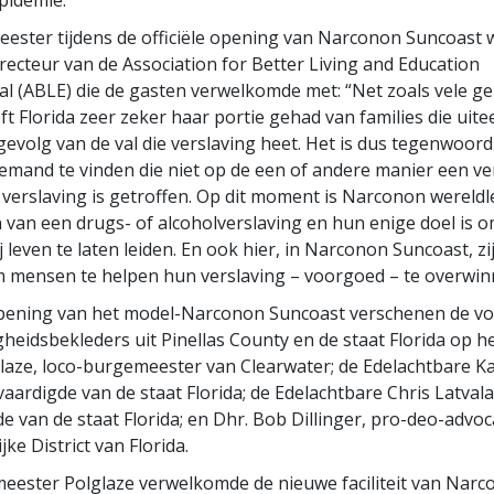
ster tijdens de officiële opening van Narconon Suncoast 
ecteur van de Association for Better Living and Education
al (ABLE) die de gasten verwelkomde met: “Net zoals vele ge
ft Florida zeer zeker haar portie gehad van families die uite
 gevolg van de val die verslaving heet. Het is dus tegenwoord
iemand te vinden die niet op de een of andere manier een ve
 verslaving is getroffen. Op dit moment is Narconon wereldle
n van een drugs- of alcoholverslaving en hun enige doel is
 leven te laten leiden. En ook hier, in Narconon Suncoast, zi
 mensen te helpen hun verslaving – voorgoed – te overwin
opening van het model-Narconon Suncoast verschenen de v
eidsbekleders uit Pinellas County en de staat Florida op h
glaze, loco-burgemeester van Clearwater; de Edelachtbare K
vaardigde van de staat Florida; de Edelachtbare Chris Latvala
e van de staat Florida; en Dhr. Bob Dillinger, pro-deo-advoc
jke District van Florida.
ester Polglaze verwelkomde de nieuwe faciliteit van Narc