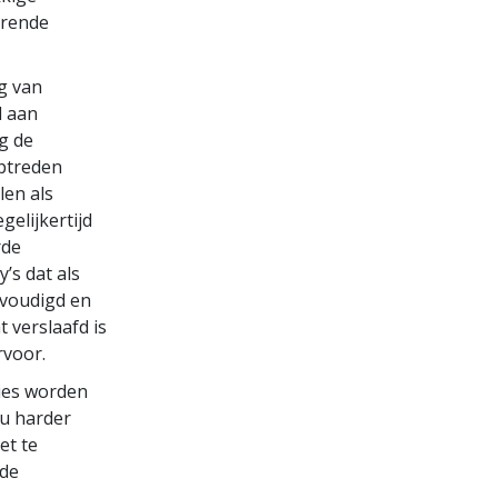
erende
g van
d aan
g de
ptreden
len als
elijkertijd
rde
’s dat als
nvoudigd en
 verslaafd is
rvoor.
lies worden
u harder
et te
 de