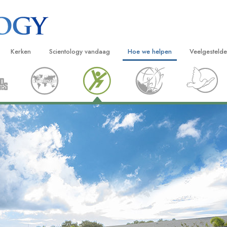
Kerken
Scientology vandaag
Hoe we helpen
Veelgesteld
ijken
Vind een kerk
Grootse Openingen
De Weg naar een Gelukkig Leven
Achtergrond
Beginn
van Scientology
Ideale Scientology Kerken
Scientology evenementen
Applied Scholastics
Binnen in ee
Luister
gen over
Hogere Organisaties
David Miscavige – Kerkelijk Leider van
Criminon
De organisat
Introdu
Scientology
Flag Land Base
Narconon
Introduc
scientoloog
Freewinds
De Feiten over Drugs
Dienst
Scientology beschikbaar maken voor de
United for Human Rights
van Scientology
hele wereld
Citizens Commission on Human Ri
tics
Scientology Volunteer Ministers