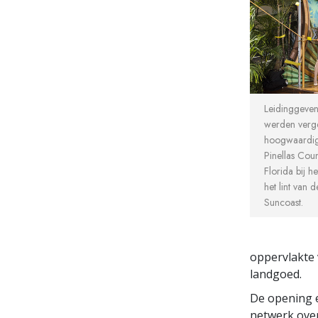
Leidinggeve
werden verg
hoogwaardig
Pinellas Coun
Florida bij h
het lint van
Suncoast.
oppervlakte 
landgoed.
De opening e
netwerk over