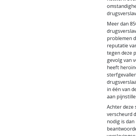
omstandighei
drugsverslav
Meer dan 850
drugsverslav
problemen d
reputatie va
tegen deze p
gevolg van v
heeft heroïn
sterfgevalle
drugsverslaa
in één van d
aan pijnstil
Achter deze 
verscheurd d
nodig is dan
beantwoorden
verslavingse