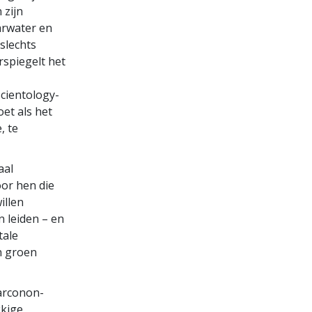
 zijn
arwater en
slechts
spiegelt het
cientology-
et als het
, te
aal
oor hen die
illen
n leiden – en
tale
n groen
Narconon-
kkige