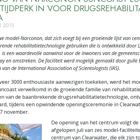
TIJDPERK IN VOOR DRUGSREHABILITA
A
 2015
e model-Narconon, dat zich voegt bij een groeiende lijst van cen
ende rehabilitatietechnologie gebruiken die is ontwikkeld door 
 is een waardevolle aanwinst voor de inwoners van de gemeens
y en omstreken. De faciliteit werd mogelijk gemaakt door gulle 
 van de International Association of Scientologists (IAS).
eveer 3000 enthousiaste aanwezigen toekeken, werd het mo
coast verwelkomd in de groeiende familie van rehabilitatie
n van de baanbrekende drugsrehabilitatietechnologie, ont
rd, tijdens een opwindende openingsceremonie in Clearwate
 7 november.
De opening van het centrum volgt de
afgelopen juli van zes model-faciliteit
centrum van Clearwater, die elk zijn 