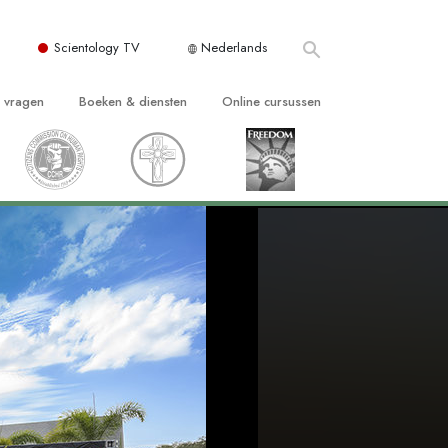
Scientology TV
Nederlands
e vragen
Boeken & diensten
Online cursussen
 en Grondbeginselen
ersboeken
Hoe men Conflicten moet Oplossen
n Kerk
boeken
De Drijfveren van het Bestaan
ie van Scientology
ctielezingen
De Componenten van Begrip
tiefilms
Oplossingen voor een Gevaarlijke
Omgeving
en voor beginners
Assisten voor Ziektes en Verwondingen
Integriteit en Eerlijkheid
ghts
Het Huwelijk
De Toonschaal van Emoties