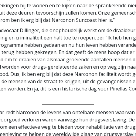
eikingen bij te wonen en te kijken naar de sprankelende ni
uit deze deuren tevoorschijn zullen komen. Onze gemeensch
rom ben ik erg blij dat Narconon Suncoast hier is.”
dvocaat Dillinger, die onophoudelijk werkt om de draaideur
ng en criminaliteit een halt toe te roepen, zei: “Ik heb hen 
ogramma hebben gedaan en nu hun leven hebben verande
r terug hebben gekregen. En dat geeft de mens hoop dat er
nd om te draaien van alsmaar groeiende aantallen mensen d
 worden voor drugs-gerelateerde zaken en op weg zijn naa
dood. Dus, ik ben erg blij dat deze Narconon faciliteit word
n de mensen van de straat te krijgen, uit de gevangenissen 
aten worden. En ja, dit is een historische dag voor Pinellas Co
_________________
jaar redt Narconon de levens van ontelbare mensen waarvan
voorgoed verloren waren vanwege hun drugsverslaving. De 
om een effectieve weg te bieden voor rehabilitatie van drug
enleving te helpen de wereldwijde plaag van drugsverslavi