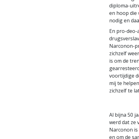
diploma-uitr
en hoop die 
nodig en daa
En pro-deo-a
drugsverslavi
Narconon-pr
zichzelf wee
is om de tre
gearresteerd
voortijdige 
mij te helpe
zichzelf te l
Al bijna 50 
werd dat ze 
Narconon is 
en om de sam