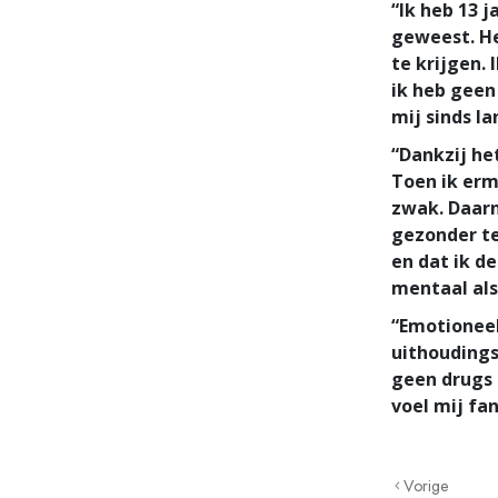
“Ik heb 13 j
geweest. H
te krijgen. 
ik heb geen
mij sinds la
“Dankzij he
Toen ik erm
zwak. Daarn
gezonder te
en dat ik d
mentaal als
“Emotioneel
uithoudings
geen drugs 
voel mij fa
Vorige