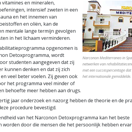
 vitamines en mineralen,
 oefeningen, intensief zweten in een
 sauna en het innemen van
oeistoffen en oliën, kan de
 en mentale lange termijn gevolgen
ten in het lichaam verminderen.
habilitatieprogramma opgenomen is
onon Detoxprogramma, wordt
Narconon Mediterraneo in Span
oor studenten aangegeven dat zij
netwerken van rehabilitatiecent
er kunnen denken en dat zij zich
met een succespercentage dat v
 en veel beter voelen. Zij geven ook
het internationale gemiddelde.
door het programma veel minder of
en behoefte meer hebben aan drugs.
rtig jaar onderzoek en nazorg hebben de theorie en de pra
eze procedure bevestigd.
fendheid van het Narconon Detoxprogramma kan het beste
 worden door die mensen die het persoonlijk hebben ervar