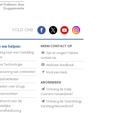
het Probleem door
Drugspreventie
VOLG ONS
NEEM CONTACT OP
 we helpen
eg naar een Gelukkig
Zijn er vragen? Neem
en
contact op
ie Technologie
Website feedback
assering van criminelen
Vind een Kerk
rehabilitatie
ABONNEREN
eiten over Drugs
Ontvang de Daily
senrechten
Connect-nieuwsbrief
khond over de
Ontvang de Scientology
telijke
Vandaag Nieuwsbrief
ondheidszorg