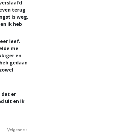
 verslaafd
even terug
angst is weg,
en ik heb
er leef.
oelde me
kkiger en
 heb gedaan
 zowel
 dat er
d uit en ik
Volgende