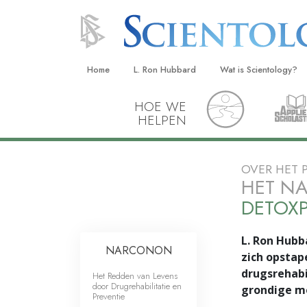
Home
L. Ron Hubbard
Wat is Scientology?
HOE WE
Overtuigingen & Prakt
HELPEN
De Credo’s en Codes 
Wat scientologen zeg
OVER HET
Scientology
HET N
Maak kennis met een 
DETOX
Binnen in een Kerk
L. Ron Hubb
NARCONON
De Grondbeginselen 
zich opstap
drugsrehabi
Het Redden van Levens
Een Inleiding tot Diane
door Drugrehabilitatie en
grondige me
Preventie
Liefde en Haat –