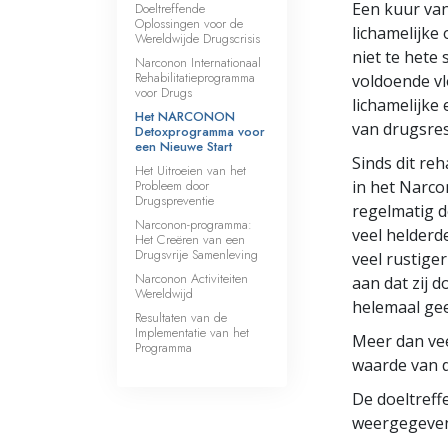
Een kuur van
Doeltreffende
Wat is Grootheid?
Oplossingen voor de
lichamelijke
Wereldwijde Drugscrisis
niet te hete
Narconon Internationaal
Rehabilitatieprogramma
voldoende vl
voor Drugs
lichamelijke
Het NARCONON
van drugsres
Detoxprogramma voor
een Nieuwe Start
Sinds dit re
Het Uitroeien van het
Probleem door
in het Narc
Drugspreventie
regelmatig d
Narconon-programma:
veel helderd
Het Creëren van een
Drugsvrije Samenleving
veel rustiger
Narconon Activiteiten
aan dat zij 
Wereldwijd
helemaal ge
Resultaten van de
Implementatie van het
Meer dan vee
Programma
waarde van d
De doeltref
weergegeven