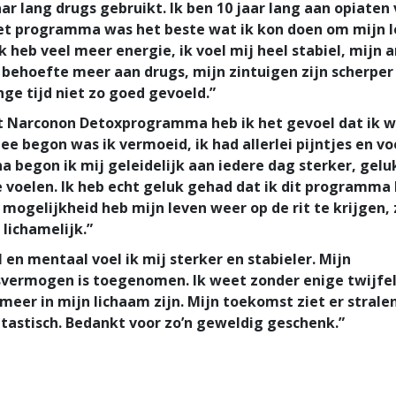
aar lang drugs gebruikt. Ik ben 10 jaar lang aan opiaten
et programma was het beste wat ik kon doen om mijn l
Ik heb veel meer energie, ik voel mij heel stabiel, mijn 
 behoefte meer aan drugs, mijn zintuigen zijn scherper 
nge tijd niet zo goed gevoeld.”
t Narconon Detoxprogramma heb ik het gevoel dat ik we
ee begon was ik vermoeid, ik had allerlei pijntjes en v
a begon ik mij geleidelijk aan iedere dag sterker, gelu
 voelen. Ik heb echt geluk gehad dat ik dit programma
e mogelijkheid heb mijn leven weer op de rit te krijgen,
 lichamelijk.”
 en mentaal voel ik mij sterker en stabieler. Mijn
vermogen is toegenomen. Ik weet zonder enige twijfel
meer in mijn lichaam zijn. Mijn toekomst ziet er stralen
ntastisch. Bedankt voor zo’n geweldig geschenk.”