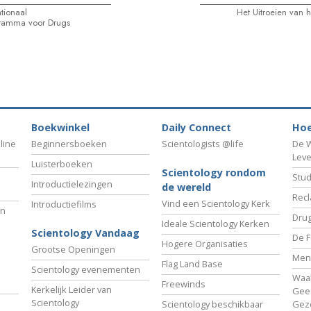
tionaal
Het Uitroeien van 
gramma voor Drugs
Boekwinkel
Daily Connect
Hoe
line
Beginnersboeken
Scientologists @life
De W
Lev
Luisterboeken
Scientology rondom
Stud
Introductielezingen
de wereld
Recl
Vind een Scientology Kerk
Introductiefilms
an
Drug
Ideale Scientology Kerken
Scientology Vandaag
De F
Hogere Organisaties
Grootse Openingen
Men
Flag Land Base
Scientology evenementen
Waa
Freewinds
Kerkelijk Leider van
Gees
Scientology
Scientology beschikbaar
Gez