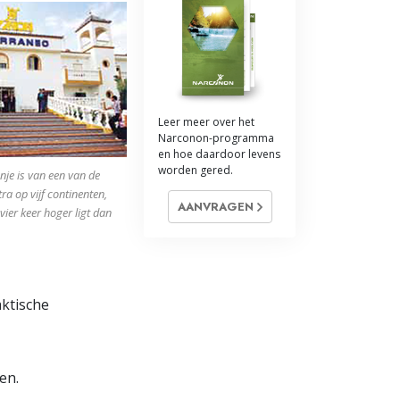
Oplossingen voor het Drugsprobleem
Kinderen
Hulpmiddelen bij het Dagelijks Werk
Leer meer over het
Narconon-programma
Ethiek en de Condities
en hoe daardoor levens
worden gered.
je is van een van de
De Oorzaak van Onderdrukking
ra op vijf continenten,
AANVRAGEN
Feitenonderzoek
ier keer hoger ligt dan
De Grondbeginselen van Organiseren
De Grondslagen van Public Relations
ktische
Taakstellingen en Doelen
De Technologie van Studeren
en.
Communicatie