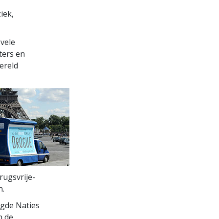
iek,
vele
ters en
ereld
ugsvrije-
n.
igde Naties
n de