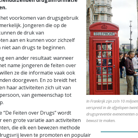
en.
n het voorkomen van drugsgebruik
merkelijk. Jongeren die op de
kunnen de druk van
oten aan en kunnen voor zichzelf
 niet aan drugs te beginnen.
og een ander resultaat: wanneer
et name jongeren de feiten over
 willen ze die informatie vaak ook
nden doorgeven. En zo breidt het
 haar activiteiten zich uit van
 persoon, van gemeenschap tot
In Frankrijk zijn zo’n 10 miljo
p.
verspreid in de afgelopen twinti
 “De Feiten over Drugs” wordt
drugspreventie evenementen o
 een grote variatie aan activiteiten
bewust te maken.
ten, die elk een bewezen methode
drugsvrij leven te promoten en populair