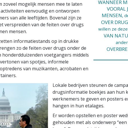
WANNEER M
 zoveel mogelijk mensen mee te laten
VOORAL 
e activiteiten eenvoudig en ontworpen
MENSEN,
d
rs van alle leeftijden. Bovenal zijn ze
OVER DRUG
het verspreiden van de feiten over drugs
willen ze deze
enen mensen.
VAN NATU
s zetten informatiestands op in drukke
ande
brengen zo de feiten over drugs onder de
OVERBRE
n honderdduizenden voetgangers middels
 vertonen van spotjes, informele
 optredens van muzikanten, acrobaten en
tainers.
Lokale bedrijven steunen de camp
drugsinformatie boekjes aan hun k
werknemers te geven en posters e
hangen in hun etalages.
Er worden opstellen en poster wed
gehouden met als onderwerp “een 