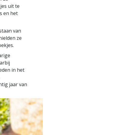
es uit te
s en het
estaan van
hielden ze
oekjes.
arige
arbij
eden in het
n
tig jaar van