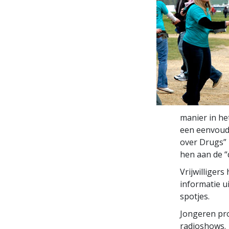
manier in he
een eenvoudi
over Drugs” 
hen aan de “
Vrijwilliger
informatie u
spotjes.
Jongeren pro
radioshows.