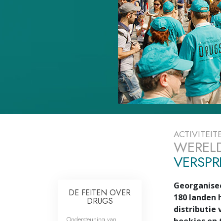
Wat is Grootheid?
ACTIVITEIT
WERELD
VERSPR
Georganisee
DE FEITEN OVER
180 landen 
DRUGS
distributie
Ondersteuning van
boekjes en 