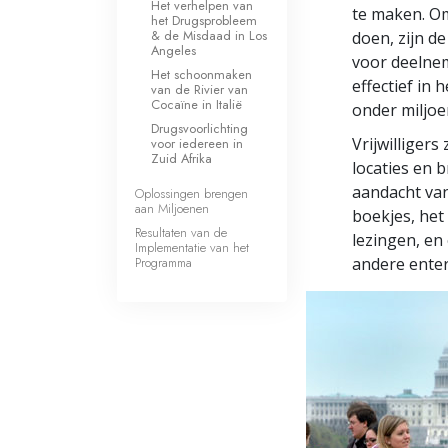
Het verhelpen van
te maken. Om
het Drugsprobleem
& de Misdaad in Los
doen, zijn d
Angeles
voor deelneme
Het schoonmaken
effectief in 
van de Rivier van
Cocaïne in Italië
onder miljo
Drugsvoorlichting
Vrijwilliger
voor iedereen in
Zuid Afrika
locaties en 
aandacht va
Oplossingen brengen
aan Miljoenen
boekjes, het
Resultaten van de
lezingen, en
Implementatie van het
Programma
andere enter