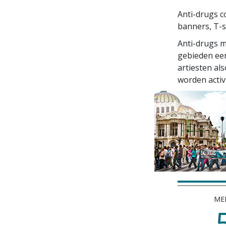
Anti-drugs c
banners,
T-s
Anti-drugs m
gebieden een
artiesten al
worden activ
ME