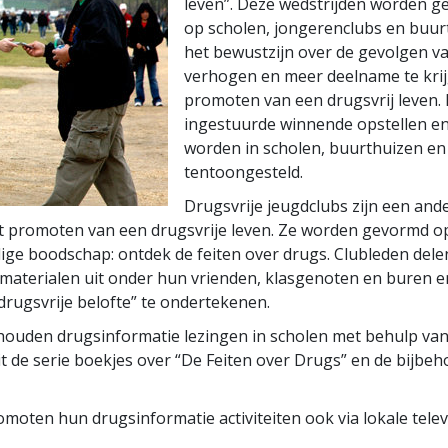
leven”. Deze wedstrijden worden g
op scholen, jongerenclubs en buur
het bewustzijn over de gevolgen v
verhogen en meer deelname te krij
promoten van een drugsvrij leven.
ingestuurde winnende opstellen en
worden in scholen, buurthuizen en
tentoongesteld.
Drugsvrije jeugdclubs zijn een ande
t promoten van een drugsvrije leven. Ze worden gevormd o
ge boodschap: ontdek de feiten over drugs. Clubleden dele
materialen uit onder hun vrienden, klasgenoten en buren 
drugsvrije belofte” te ondertekenen.
s houden drugsinformatie lezingen in scholen met behulp va
it de serie boekjes over “De Feiten over Drugs” en de bijbe
moten hun drugsinformatie activiteiten ook via lokale telev