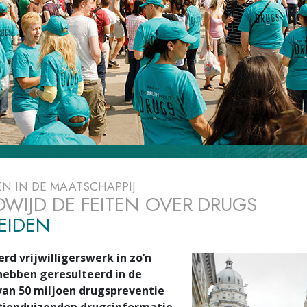
EN IN DE MAATSCHAPPIJ
WIJD DE FEITEN OVER DRUGS
EIDEN
rd vrijwilligerswerk in zo’n
hebben geresulteerd in de
 van 50 miljoen drugspreventie
tienduizenden drugsinformatie