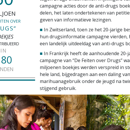
campagne acties door de anti-drugs boekj
LJOEN
delen, het laten ondertekenen van petitie
geven van informatieve lezingen.
EITEN OVER
UGS”
■
In Zwitserland, toen ze het 20-jarige b
EKJES
hun drugsinformatie campagne vierden, 
een landelijk uitdeeldag van anti-drugs b
TRIBUEERD
IN
■
In Frankrijk heeft de aanhoudende 20-j
180
campagne van “De Feiten over Drugs” wa
miljoenen boekjes werden verspreid in st
ANDEN
hele land, bijgedragen aan een daling va
marihuanagebruik onder de jeugd na twin
stijgend gebruik.