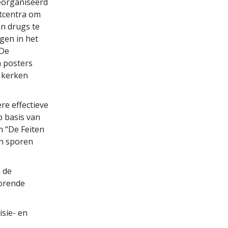
eorganiseerd
tcentra om
an drugs te
gen in het
 De
 posters
 kerken
re effectieve
p basis van
n “De Feiten
en sporen
n de
horende
isie- en