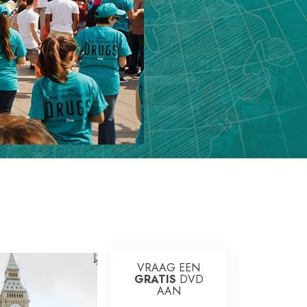
Oplossingen voor het Drugsprobleem
Kinderen
Hulpmiddelen bij het Dagelijks Werk
Ethiek en de Condities
De Oorzaak van Onderdrukking
Feitenonderzoek
De Grondbeginselen van Organiseren
De Grondslagen van Public Relations
Taakstellingen en Doelen
VRAAG EEN
De Technologie van Studeren
GRATIS
DVD
AAN
Communicatie