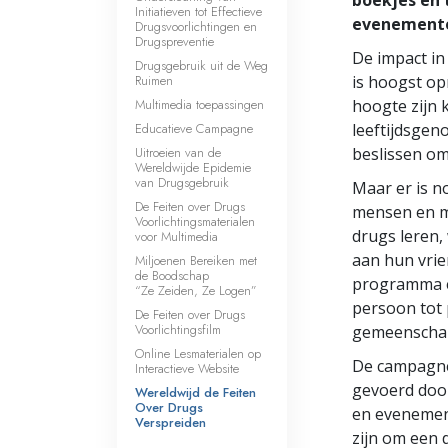
Initiatieven tot Effectieve
evenement
Drugsvoorlichtingen en
Drugspreventie
De impact i
Drugsgebruik uit de Weg
Ruimen
is hoogst op
Multimedia toepassingen
hoogte zijn 
Educatieve Campagne
leeftijdsgen
Uitroeien van de
beslissen om
Wereldwijde Epidemie
van Drugsgebruik
Maar er is n
De Feiten over Drugs
mensen en m
Voorlichtingsmaterialen
drugs leren,
voor Multimedia
aan hun vrie
Miljoenen Bereiken met
de Boodschap
programma en
“Ze Zeiden, Ze Logen”
persoon tot
De Feiten over Drugs
Voorlichtingsfilm
gemeenscha
Online Lesmaterialen op
De campagne
Interactieve Website
gevoerd door
Wereldwijd de Feiten
Over Drugs
en evenemen
Verspreiden
zijn om een 