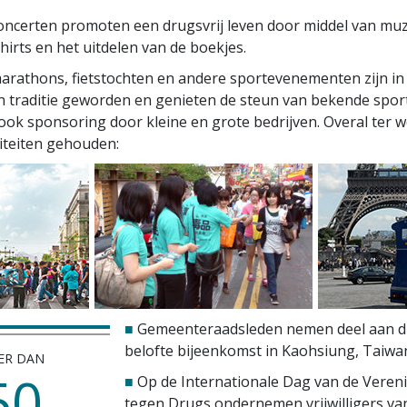
oncerten promoten een drugsvrij leven door middel van muz
hirts
en het uitdelen van de boekjes.
arathons, fietstochten en andere sportevenementen zijn in 
 traditie geworden en genieten de steun van bekende spor
sook sponsoring door kleine en grote bedrijven. Overal ter w
iteiten gehouden:
■
Gemeenteraadsleden nemen deel aan dr
belofte bijeenkomst in Kaohsiung, Taiwa
ER DAN
50
■
Op de Internationale Dag van de Veren
tegen Drugs ondernemen vrijwilligers va