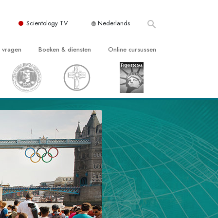
Scientology TV
Nederlands
e vragen
Boeken & diensten
Online cursussen
 en Grondbeginselen
ersboeken
Hoe men Conflicten moet Oplossen
n Kerk
boeken
De Drijfveren van het Bestaan
ie van Scientology
ctielezingen
De Componenten van Begrip
tiefilms
Oplossingen voor een Gevaarlijke
Omgeving
en voor beginners
Assisten voor Ziektes en Verwondingen
Integriteit en Eerlijkheid
ghts
Het Huwelijk
De Toonschaal van Emoties