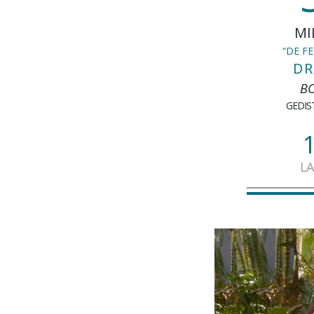
MI
“DE F
DR
BO
GEDIS
L