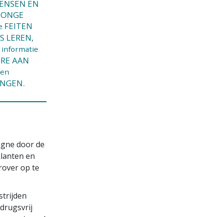
ENSEN EN
JONGE
FEITEN
e
S LEREN,
 informatie
RE AAN
ren
NGEN.
agne door de
lanten en
rover op te
strijden
drugsvrij