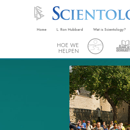
Home
L. Ron Hubbard
Wat is Scientology?
HOE WE
Overtuigingen & Prakt
HELPEN
De Credo’s en Codes 
Wat scientologen zeg
Scientology
Maak kennis met een 
Binnen in een Kerk
De Grondbeginselen 
Een Inleiding tot Diane
Liefde en Haat –