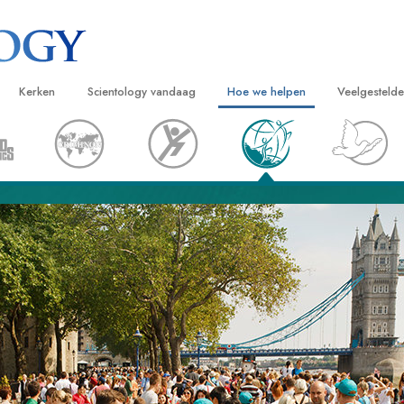
Kerken
Scientology vandaag
Hoe we helpen
Veelgesteld
ijken
Vind een kerk
Grootse Openingen
De Weg naar een Gelukkig Leven
Achtergrond
Beginn
van Scientology
Ideale Scientology Kerken
Scientology evenementen
Applied Scholastics
Binnen in ee
Luister
gen over
Hogere Organisaties
David Miscavige – Kerkelijk Leider van
Criminon
De organisat
Introdu
Scientology
Flag Land Base
Narconon
Introduc
scientoloog
Freewinds
De Feiten over Drugs
Dienst
Scientology beschikbaar maken voor de
United for Human Rights
van Scientology
hele wereld
Citizens Commission on Human Ri
tics
Scientology Volunteer Ministers