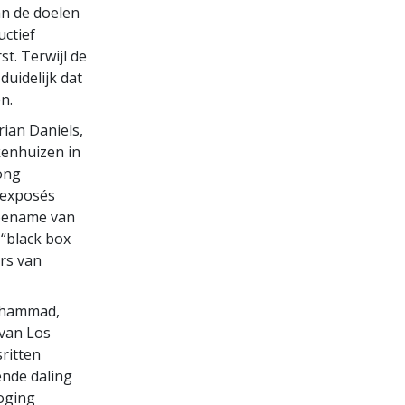
an de doelen
uctief
t. Terwijl de
duidelijk dat
n.
ian Daniels,
kenhuizen in
wong
 exposés
toename van
 “black box
rs van
Muhammad,
van Los
ritten
ende daling
poging