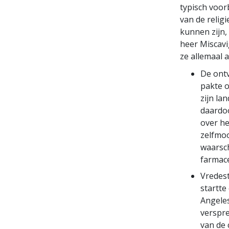
typisch voor
van de relig
kunnen zijn,
heer Miscavi
ze allemaal 
De ontv
pakte o
zijn la
daardoo
over h
zelfmoo
waarsc
farmace
Vredes
startte
Angeles
verspre
van de 