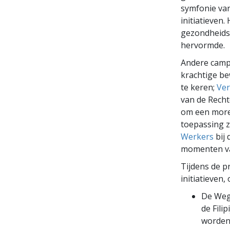
symfonie van
initiatieven
gezondheids
hervormde.
Andere camp
krachtige b
te keren;
Ver
van de Rech
om een morel
toepassing z
Werkers
bij 
momenten va
Tijdens de 
initiatieven,
De Weg
de Fili
worden 