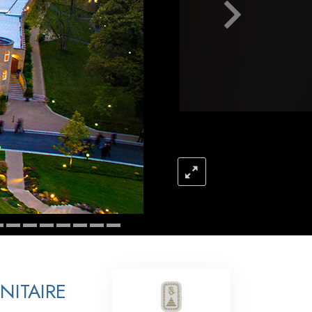
Oplossingen voor het Drugsprobleem
Kinderen
Hulpmiddelen bij het Dagelijks Werk
Ethiek en de Condities
De Oorzaak van Onderdrukking
Feitenonderzoek
De Grondbeginselen van Organiseren
De Grondslagen van Public Relations
Taakstellingen en Doelen
De Technologie van Studeren
NITAIRE
Communicatie