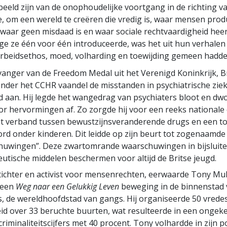
beeld zijn van de onophoudelijke voortgang in de richting v
ie, om een wereld te creëren die vredig is, waar mensen prod
 waar geen misdaad is en waar sociale rechtvaardigheid heers
ge ze één voor één introduceerde, was het uit hun verhalen 
arbeidsethos, moed, volharding en toewijding gemeen hadde
anger van de Freedom Medal uit het Verenigd Koninkrijk, Br
nder het CCHR vaandel de misstanden in psychiatrische zie
nd aan. Hij legde het wangedrag van psychiaters bloot en d
r hervormingen af. Zo zorgde hij voor een reeks nationale
et verband tussen bewustzijnsveranderende drugs en een 
rd onder kinderen. Dit leidde op zijn beurt tot zogenaamde
huwingen”. Deze zwartomrande waarschuwingen in bijsluite
utische middelen beschermen voor altijd de Britse jeugd.
tichter en activist voor mensenrechten, eerwaarde Tony 
 een
Weg naar een Gelukkig Leven
beweging in de binnenstad 
, de wereldhoofdstad van gangs. Hij organiseerde 50 vredes
id over 33 beruchte buurten, wat resulteerde in een ongek
criminaliteitscijfers met 40 procent. Tony volhardde in zijn 