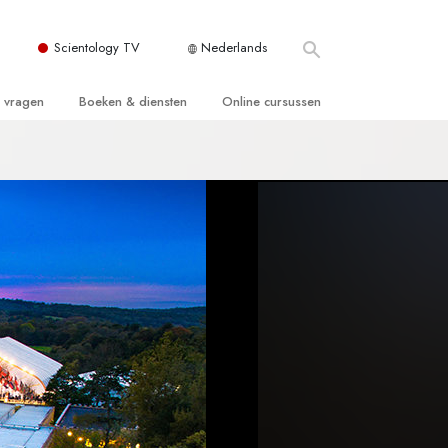
Scientology TV
Nederlands
e vragen
Boeken & diensten
Online cursussen
 en Grondbeginselen
ersboeken
Hoe men Conflicten moet Oplossen
n Kerk
boeken
De Drijfveren van het Bestaan
ie van Scientology
ctielezingen
De Componenten van Begrip
tiefilms
Oplossingen voor een Gevaarlijke
Omgeving
en voor beginners
Assisten voor Ziektes en Verwondingen
Integriteit en Eerlijkheid
ghts
Het Huwelijk
De Toonschaal van Emoties