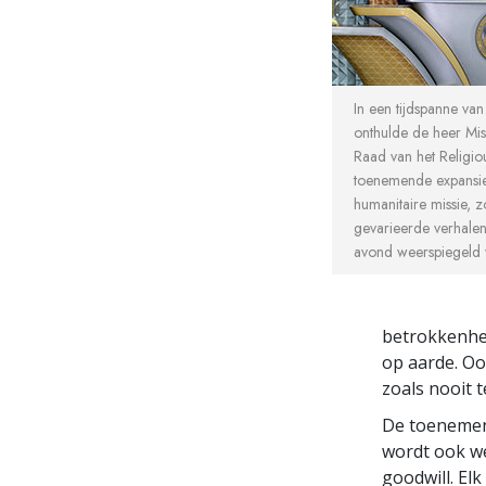
In een tijdspanne van
onthulde de heer Mis
Raad van het Religio
toenemende expansie
humanitaire missie, z
gevarieerde verhalen
avond weerspiegeld 
betrokkenhei
op aarde. Oo
zoals nooit 
De toenemend
wordt ook we
goodwill. Elk