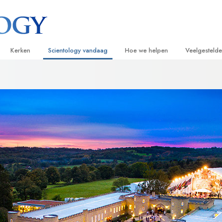
Kerken
Scientology vandaag
Hoe we helpen
Veelgesteld
ijken
Vind een kerk
Grootse Openingen
De Weg naar een Gelukkig Leven
Achtergrond
Beginn
van Scientology
Ideale Scientology Kerken
Scientology evenementen
Applied Scholastics
Binnen in ee
Luister
gen over
Hogere Organisaties
David Miscavige – Kerkelijk Leider van
Criminon
De organisat
Introdu
Scientology
Flag Land Base
Narconon
Introduc
scientoloog
Freewinds
De Feiten over Drugs
Dienst
Scientology beschikbaar maken voor de
United for Human Rights
van Scientology
hele wereld
Citizens Commission on Human Ri
tics
Scientology Volunteer Ministers