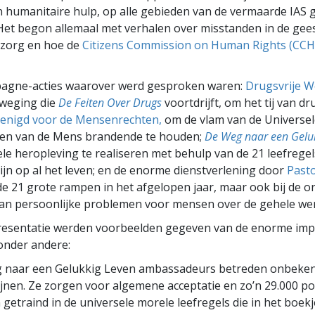
 humanitaire hulp, op alle gebieden van de vermaarde IAS
. Het begon allemaal met verhalen over misstanden in de gees
zorg en hoe de
Citizens Commission on Human Rights (CCH
agne-acties waarover werd gesproken waren:
Drugsvrije W
eweging die
De Feiten Over Drugs
voortdrijft, om het tij van d
enigd voor de Mensenrechten,
om de vlam van de Universel
ten van de Mens brandende te houden;
De Weg naar een Gelu
e heropleving te realiseren met behulp van de 21 leefregel
ijn op al het leven; en de enorme dienstverlening door
Pasto
de 21 grote rampen in het afgelopen jaar, maar ook bij de o
n persoonlijke problemen voor mensen over de gehele wer
presentatie werden voorbeelden gegeven van de enorme imp
 onder andere:
 naar een Gelukkig Leven ambassadeurs betreden onbekend
pijnen. Ze zorgen voor algemene acceptatie en zo’n 29.000 po
getraind in de universele morele leefregels die in het boekj