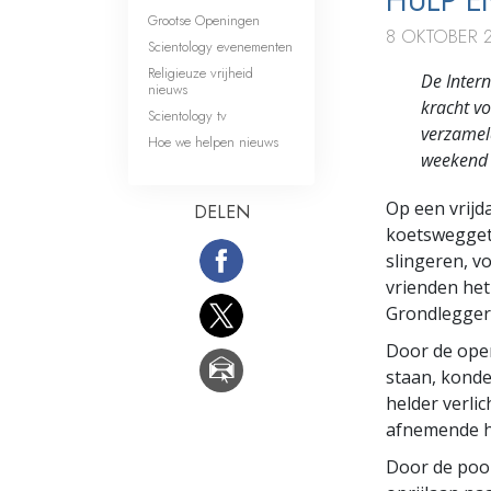
HULP 
Grootse Openingen
8 OKTOBER 
Scientology evenementen
Religieuze vrijheid
De Intern
nieuws
kracht v
Scientology tv
verzameld
Hoe we helpen nieuws
weekend 
Op een vrijd
DELEN
koetsweggetj
slingeren, v
vrienden het
Grondlegger
Door de ope
staan, konde
helder verlic
afnemende he
Door de poor