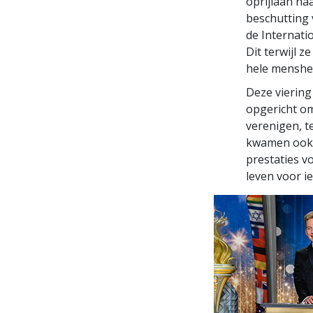
oprijlaan na
beschutting 
de Internati
Dit terwijl 
hele menshei
Deze viering
opgericht om
verenigen, t
kwamen ook b
prestaties v
leven voor i