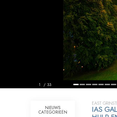
Wat is Grootheid?
1
/
33
EAST GRINST
IAS GA
NIEUWS
CATEGORIEËN