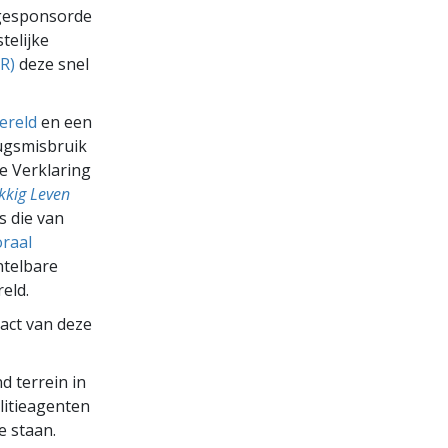
 gesponsorde
telijke
R)
deze snel
ereld
en een
rugsmisbruik
e Verklaring
kkig Leven
s die van
raal
ntelbare
eld.
act van deze
 terrein in
litieagenten
e staan.