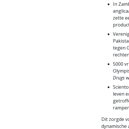
In Zamb
anglica
zette e
product
Vereni
Pakista
tegen 
rechte
5000 vr
Olympis
Drugs
w
Sciento
leven e
getrof
rampen 
Dit zorgde v
dynamische a