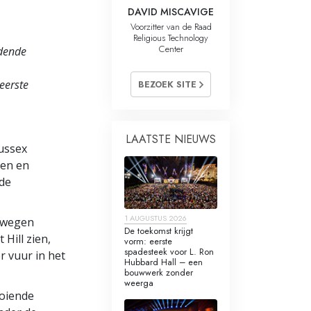
DAVID MISCAVIGE
Voorzitter van de Raad
Religious Technology
Center
rdende
 eerste
BEZOEK SITE
LAATSTE NIEUWS
Sussex
ten en
 de
1 AUGUSTUS 2026
e wegen
De toekomst krijgt
Hill zien,
vorm: eerste
spadesteek voor L. Ron
r vuur in het
Hubbard Hall – een
bouwwerk zonder
weerga
ooiende