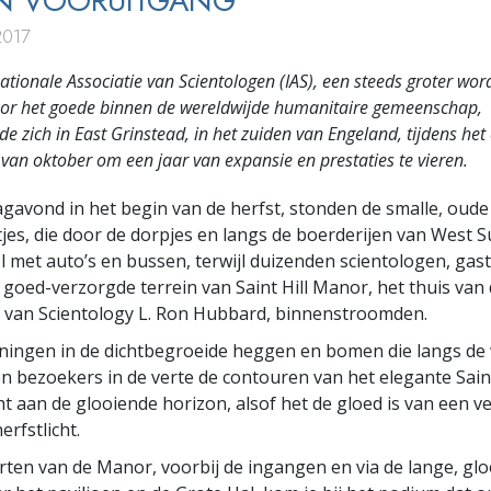
EN VOORUITGANG
2017
ationale Associatie van Scientologen (IAS), een steeds groter wo
oor het goede binnen de wereldwijde humanitaire gemeenschap,
e zich in East Grinstead, in het zuiden van Engeland, tijdens het
van oktober om een jaar van expansie en prestaties te vieren.
agavond in het begin van de herfst, stonden de smalle, oude
es, die door de dorpjes en langs de boerderijen van West 
ol met auto’s en bussen, terwijl duizenden scientologen, gas
 goed-verzorgde terrein van Saint Hill Manor, het thuis van
 van Scientology L. Ron Hubbard, binnenstroomden.
ningen in de dichtbegroeide heggen en bomen die langs d
n bezoekers in de verte de contouren van het elegante Saint 
ht aan de glooiende horizon, alsof het de gloed is van een ve
rfstlicht.
ten van de Manor, voorbij de ingangen en via de lange, gl