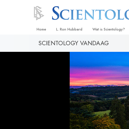
Home
L. Ron Hubbard
Wat is Scientology?
SCIENTOLOGY VANDAAG
Overtuigingen & Prakt
De Credo’s en Codes 
Wat scientologen zeg
Scientology
Maak kennis met een 
Binnen in een Kerk
De Grondbeginselen 
Een Inleiding tot Diane
Liefde en Haat –