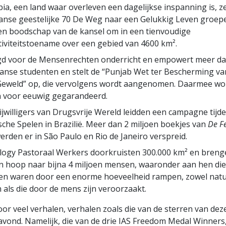
ia, een land waar overleven een dagelijkse inspanning is, z
anse geestelijke 70 De Weg naar een Gelukkig Leven groepe
en boodschap van de kansel om in een tienvoudige
iviteitstoename over een gebied van 4600 km².
gd voor de Mensenrechten onderricht en empowert meer da
anse studenten en stelt de “Punjab Wet ter Bescherming v
Geweld” op, die vervolgens wordt aangenomen. Daarmee w
n voor eeuwig gegarandeerd.
ijwilligers van Drugsvrije Wereld leidden een campagne tijd
che Spelen in Brazilië. Meer dan 2 miljoen boekjes van
De Fe
erden er in São Paulo en Rio de Janeiro verspreid.
logy Pastoraal Werkers doorkruisten 300.000 km² en breng
n hoop naar bijna 4 miljoen mensen, waaronder aan hen die
fen waren door een enorme hoeveelheid rampen, zowel natu
als die door de mens zijn veroorzaakt.
oor veel verhalen, verhalen zoals die van de sterren van dez
vond. Namelijk, die van de drie IAS Freedom Medal Winners,