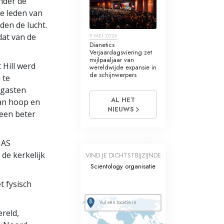
onder de
de leden van
den de lucht.
dat van de
9 MEI 2026
Dianetics
Verjaardagsviering zet
mijlpaaljaar van
 Hill werd
wereldwijde expansie in
de schijnwerpers
 te
 gasten
AL HET
van hoop en
NIEUWS
 een beter
 IAS
de kerkelijk
VIND JE DICHTSTBIJZIJNDE
Scientology organisatie
 fysisch
reld,