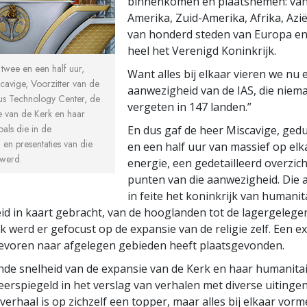
binnenkomen en plaatsnemen: va
Amerika, Zuid-Amerika, Afrika, Azië
van honderd steden van Europa en
heel het Verenigd Koninkrijk.
 twee en een half uur,
Want alles bij elkaar vieren we nu 
cavige, Voorzitter van de
aanwezigheid van de IAS, die niema
us Technology Center, de
vergeten in 147 landen.”
 van de Kerk en haar
oals die in de
En dus gaf de heer Miscavige, ged
 en presentaties van die
en een half uur van massief op el
werd.
energie, een gedetailleerd overzich
punten van die aanwezigheid. Die
in feite het koninkrijk van humanit
d in kaart gebracht, van de hooglanden tot de lagergeleg
k werd er gefocust op de expansie van de religie zelf. Een e
tevoren naar afgelegen gebieden heeft plaatsgevonden.
e snelheid van de expansie van de Kerk en haar humanitai
erspiegeld in het verslag van verhalen met diverse uitingen
 verhaal is op zichzelf een topper, maar alles bij elkaar vor