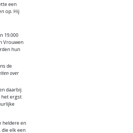
ette een
n op. Hij
n 19.000
an Vrouwen
orden hun
ens de
iten over
en daarbij
 het ergst
urlijke
e heldere en
 die elk een