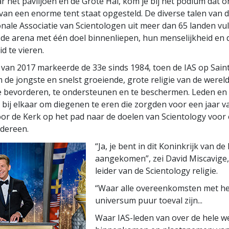
ar het paviljoen en de Grote Hal, kom je bij het podium dat 
van een enorme tent staat opgesteld. De diverse talen van 
onale Associatie van Scientologen uit meer dan 65 landen vul
ze de arena met één doel binnenliepen, hun menselijkheid en 
d te vieren.
 van 2017 markeerde de 33e
sinds 1984, toen de IAS op Saint
 de jongste en snelst groeiende, grote religie van de wereld
e bevorderen, te ondersteunen en te beschermen. Leden en
ij elkaar om diegenen te eren die zorgden voor een jaar 
oor de Kerk op het pad naar de doelen van Scientology voor
edereen.
“Ja, je bent in dit Koninkrijk van de
aangekomen”, zei David Miscavige, 
leider van de Scientology religie.
“Waar alle overeenkomsten met het
universum puur toeval zijn...
Waar IAS-leden van over de hele we