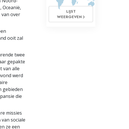
n Noord-
, Oceanië,
LIJST
 van over
WEERGEVEN
een
nd ooit zal
urende twee
kaar gepakte
t van alle
 avond werd
aire
en gebieden
xpansie die
re missies
 van sociale
men ze een