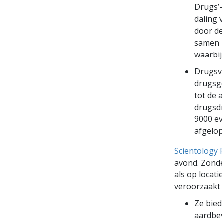
Drugs’-
daling 
door de
samen m
waarbij
Drugsvr
drugsge
tot de 
drugsdr
9000 e
afgelop
Scientology 
avond. Zond
als op locat
veroorzaakt z
Ze bied
aardbev