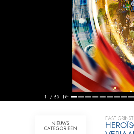
Wat is Grootheid?
1
/
50
EAST GRINS
HEROÏS
NIEUWS
CATEGORIEËN