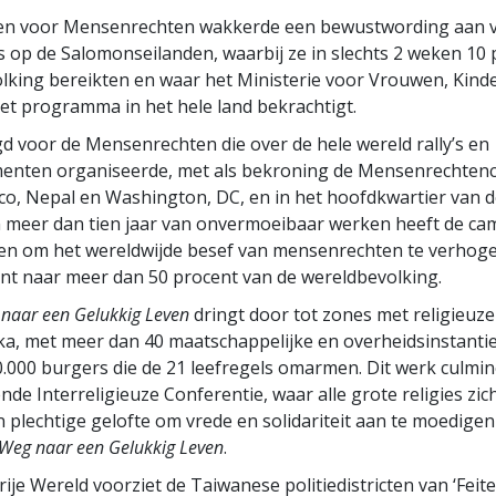
en voor Mensenrechten wakkerde een bewustwording aan 
 op de Salomonseilanden, waarbij ze in slechts 2 weken 10 
lking bereikten en waar het Ministerie voor Vrouwen, Kind
et programma in het hele land bekrachtigt.
d voor de Mensenrechten die over de hele wereld rally’s en
enten organiseerde, met als bekroning de Mensenrechtenc
co, Nepal en Washington, DC, en in het hoofdkwartier van 
n meer dan tien jaar van onvermoeibaar werken heeft de c
en om het wereldwijde besef van mensenrechten te verhoge
nt naar meer dan 50 procent van de wereldbevolking.
naar een Gelukkig Leven
dringt door tot zones met religieuze 
ka, met meer dan 40 maatschappelijke en overheidsinstanti
.000 burgers die de 21 leefregels omarmen. Dit werk culmin
de Interreligieuze Conferentie, waar alle grote religies zi
 plechtige gelofte om vrede en solidariteit aan te moedige
Weg naar een Gelukkig Leven
.
ije Wereld voorziet de Taiwanese politiedistricten van ‘Feit