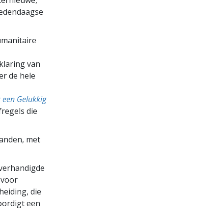
hedendaagse
umanitaire
klaring van
er de hele
 een Gelukkig
fregels die
aanden, met
overhandigde
 voor
heiding, die
oordigt een