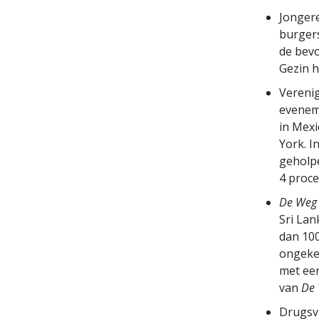
Jonger
burgers
de bevo
Gezin h
Verenig
evenem
in Mexi
York. I
geholp
4 proce
De Weg 
Sri Lan
dan 100
ongeken
met een
van
De 
Drugsvr