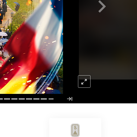
Oplossingen voor het Drugsprobleem
Kinderen
Hulpmiddelen bij het Dagelijks Werk
Ethiek en de Condities
De Oorzaak van Onderdrukking
Feitenonderzoek
De Grondbeginselen van Organiseren
De Grondslagen van Public Relations
Taakstellingen en Doelen
De Technologie van Studeren
Communicatie