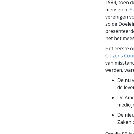
1984, toen 
mensen in
Sa
verenigen vo
zo de Doelein
presenteerde
het het mees
Het eerste 
Citizens Co
van misstand
werden, war
De nu 
de leve
De Amer
medicij
De nieu
Zaken 
Om die 50 ja