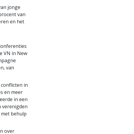
van jonge
procent van
eren en het
onferenties
de VN in New
ampagne
n, van
conflicten in
es en meer
eerde in een
ch verenigden
n met behulp
en over