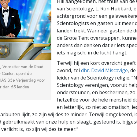
Hill aangekomen, het thuis van de
van Scientology, L. Ron Hubbard, 
achtergrond voor een galaweeken
Scientologists en gasten uit meer 
landen trekt. Wanneer gasten de 
de Grote Tent overstappen, kunnen
anders dan denken dat er iets speci
iets magisch, in de lucht hangt.
Terwijl hij een kort overzicht geeft
, Voorzitter van de Raad
avond, zei
dhr. David Miscavige
, de
 Center, opent de
leider van de Scientology religie: “
 IAS 35e Verjaardag voor
Scientology verenigen, vooruit hel
r dan 65 landen
ondersteunen, en beschermen, zo
hetzelfde voor de hele mensheid d
en letterlijk, zo niet axiomatisch, i
rbuiten lijdt, zo zijn wij des te minder. Terwijl omgekeerd, 
d gebruikmaakt van onze hulp en slaagt, gesteund is, bijgest
 verlicht is, zo zijn wij des te meer.”