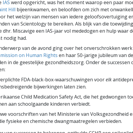
de
IAS
werd opgericht, was het moment waarop een paar mo
int Hill
bijeenkwamen, en beloofden om zich met onwankelb
or het welzijn van mensen van iedere geloofsovertuiging e
den van Scientology te bereiken. Als blijk van die toewijdin
 dhr. Miscavige een IAS-jaar vol mededogen en hulp waar 
t nodig had.
onderwerp van de avond ging over het onverschrokken werk
mmission on Human Rights
en haar 50-jarige jubileum van de
en in de geestelijke gezondheidszorg. Onder de successen
en:
verplichte FDA-black-box-waarschuwingen voor
elk
antidepre
nsbedreigende bijwerkingen laten zien.
ikaanse Child Medication Safety Act, die het gedwongen t
nen aan schoolgaande kinderen verbiedt.
we voorschriften van het Ministerie van Volksgezondheid e
die fysieke en chemische dwangmaatregelen verbieden.
ar van successen te bekronen, onthulde CCHR een spiksplin