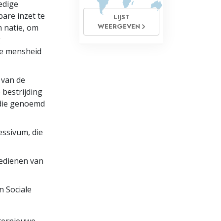
edige
are inzet te
LIJST
WEERGEVEN
n natie, om
g
de mensheid
 van de
 bestrijding
 die genoemd
ssivum, die
oedienen van
n Sociale
ternieuwe,