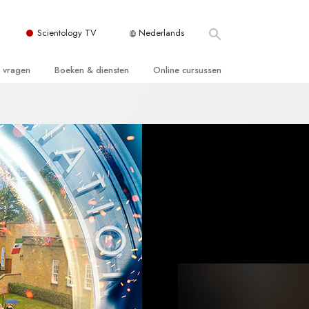
Scientology TV
Nederlands
e vragen
Boeken & diensten
Online cursussen
 en Grondbeginselen
ersboeken
Hoe men Conflicten moet Oplossen
n Kerk
boeken
De Drijfveren van het Bestaan
ie van Scientology
ctielezingen
De Componenten van Begrip
tiefilms
Oplossingen voor een Gevaarlijke
Omgeving
en voor beginners
Assisten voor Ziektes en Verwondingen
Integriteit en Eerlijkheid
ghts
Het Huwelijk
De Toonschaal van Emoties