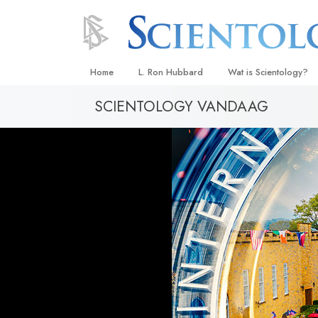
Home
L. Ron Hubbard
Wat is Scientology?
SCIENTOLOGY VANDAAG
Overtuigingen & Prakt
De Credo’s en Codes 
Wat scientologen zeg
Scientology
Maak kennis met een 
Binnen in een Kerk
De Grondbeginselen 
Een Inleiding tot Diane
Liefde en Haat –