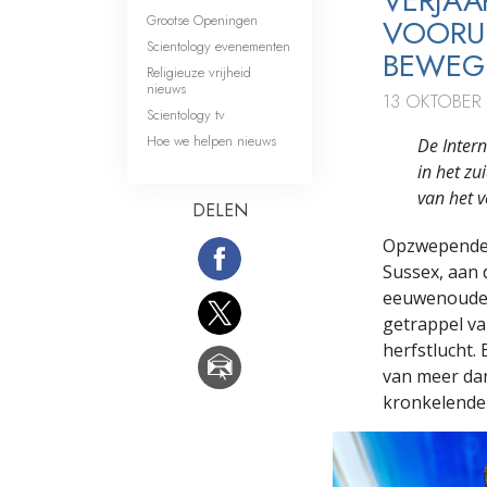
VERJAA
Grootse Openingen
VOORU
Scientology evenementen
BEWEG
Religieuze vrijheid
nieuws
13 OKTOBER
Scientology tv
Hoe we helpen nieuws
De Intern
in het z
van het v
DELEN
Opzwepende 
Sussex, aan 
eeuwenoude 
getrappel va
herfstlucht.
van meer dan
kronkelende 