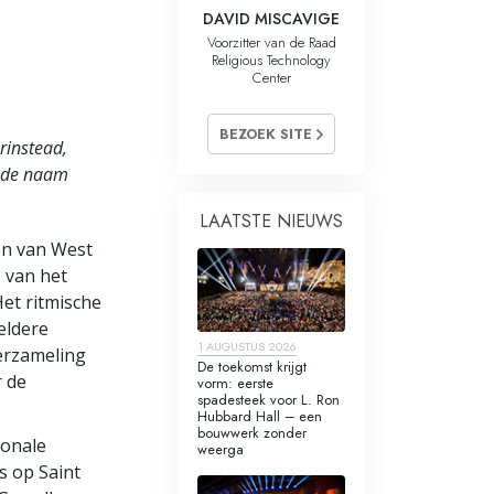
DAVID MISCAVIGE
Voorzitter van de Raad
Religious Technology
Center
BEZOEK SITE
rinstead,
n de naam
LAATSTE NIEUWS
en van West
 van het
et ritmische
eldere
1 AUGUSTUS 2026
erzameling
De toekomst krijgt
r de
vorm: eerste
spadesteek voor L. Ron
Hubbard Hall – een
bouwwerk zonder
ionale
weerga
is op Saint