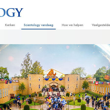
Kerken
Scientology vandaag
Hoe we helpen
Veelgesteld
ijken
Vind een kerk
Grootse Openingen
De Weg naar een Gelukkig Leven
Achtergrond
Beginn
van Scientology
Ideale Scientology Kerken
Scientology evenementen
Applied Scholastics
Binnen in ee
Luister
gen over
Hogere Organisaties
David Miscavige – Kerkelijk Leider van
Criminon
De organisat
Introdu
Scientology
Flag Land Base
Narconon
Introduc
scientoloog
Freewinds
De Feiten over Drugs
Dienst
Scientology beschikbaar maken voor de
United for Human Rights
van Scientology
hele wereld
Citizens Commission on Human Ri
tics
Scientology Volunteer Ministers