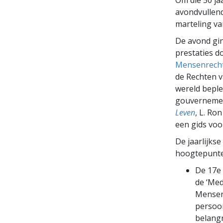
avondvullen
marteling v
De avond gin
prestaties d
Mensenrech
de Rechten v
wereld beple
gouvernemen
Leven
, L. Ro
een gids voo
De jaarlijks
hoogtepunte
De 17e
de ‘Med
Mensen
persoo
belangr