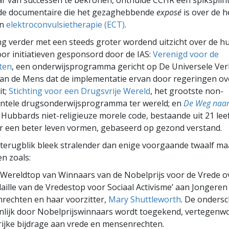
de documentaire die het gezaghebbende
exposé
is over de 
an
elektroconvulsietherapie (ECT)
.
g verder met een steeds groter wordend uitzicht over de h
oor initiatieven gesponsord door de IAS:
Verenigd voor de
ten
, een onderwijsprogramma gericht op De Universele Ver
an de Mens dat de implementatie ervan door regeringen ov
it;
Stichting voor een Drugsvrije Wereld
, het grootste non-
tele drugsonderwijsprogramma ter wereld; en
De Weg naar
n Hubbards niet-religieuze morele code, bestaande uit 21 lee
r een beter leven vormen, gebaseerd op gezond verstand.
e terugblik bleek stralender dan enige voorgaande twaalf m
n zoals:
 Wereldtop van Winnaars van de Nobelprijs voor de Vrede 
aille van de Vredestop voor Sociaal Activisme’ aan Jongeren
rechten en haar voorzitter,
Mary Shuttleworth
. De ondersc
nlijk door Nobelprijswinnaars wordt toegekend, vertegenw
ijke bijdrage aan vrede en mensenrechten.