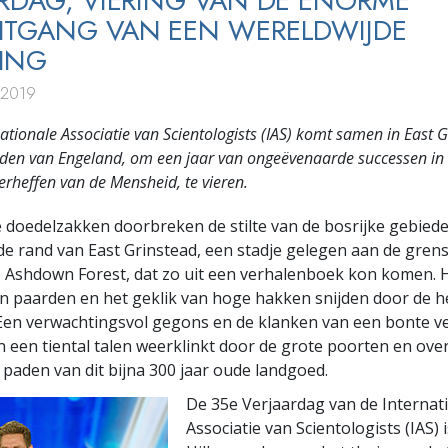
RDAG, VIERING VAN DE ENORME
ITGANG VAN EEN WERELDWIJDE
ING
 2019
ationale Associatie van Scientologists (IAS) komt samen in East G
uiden van Engeland, om een jaar van ongeëvenaarde successen i
erheffen van de Mensheid, te vieren.
doedelzakken doorbreken de stilte van de bosrijke gebied
de rand van East Grinstead, een stadje gelegen aan de grens
Ashdown Forest, dat zo uit een verhalenboek kon komen. H
n paarden en het geklik van hoge hakken snijden door de h
 Een verwachtingsvol gegons en de klanken van een bonte v
 een tiental talen weerklinkt door de grote poorten en ove
paden van dit bijna 300 jaar oude landgoed.
De 35e Verjaardag van de Internat
Associatie van Scientologists (IAS) 