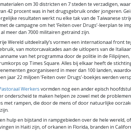
materialen om 30 districten en 7 steden te verzadigen, waa
van 42 procent was in het drugsgebruik onder jongeren. Ge
rgelijke resultaten werkt nu elke tak van de Taiwanese stri
et de campagne om het ‘Feiten over Drugs’-leerplan te im
 al meer dan 7000 militairen getraind zijn.
ije Wereld uitdeelrally’s vormen een internationaal front t
bruik, van motorcavalcades aan de uitlopers van de Italiaa
aanname van het programma door de politie in de Filipijnen, 
umkorps op Times Square. Alles bij elkaar heeft de stichtin
venementen georganiseerd in meer dan 100 landen, waardoo
en jaar 22 miljoen ‘Feiten over Drugs’-boekjes werden versp
Pastoraal Werkers
vormden nog een ander episch hoofdstu
er onderscheid te maken helpen ze zowel met de problemen
ies met rampen, die door de mens of door natuurlijke oorza
ijn.
en hulp en bijstand in rampgebieden over de hele wereld, of
ingen in Haïti zijn, of orkanen in Florida, branden in Califor