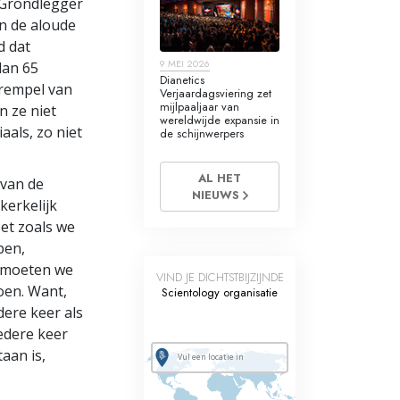
 Grondlegger
en de aloude
d dat
9 MEI 2026
dan 65
Dianetics
drempel van
Verjaardagsviering zet
mijlpaaljaar van
 ze niet
wereldwijde expansie in
aals, zo niet
de schijnwerpers
AL HET
 van de
NIEUWS
 kerkelijk
Net zoals we
pen,
 moeten we
VIND JE DICHTSTBIJZIJNDE
oen. Want,
Scientology organisatie
edere keer als
iedere keer
aan is,