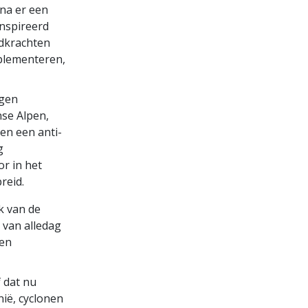
rna er een
ïnspireerd
jdkrachten
plementeren,
egen
nse Alpen,
en een anti-
g
r in het
reid.
k van de
 van alledag
ken
 dat nu
nië, cyclonen