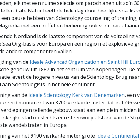
den, elk met een ruime selectie om parochianen uit zo’n 30
stellen. Café Natur heeft de hele dag door heerlijke snacks 
 een pauze hebben van Scientology counseling of training, t
agnolia met een buffet en bediening ook voor parochianen 
ende Nordland is de laatste component van de voltooiing v
e Sea Org-basis voor Europa en een regio met explosieve gr
de andere componenten vallen:
ijding van de
Ideale Advanced Organization en Saint Hill Eur
ische gebouw uit 1887 in het centrum van Kopenhagen. De m
atie levert de hogere niveaus van de Scientology Brug naar
d aan Scientologists in het hele continent.
ning van de
Ideale Scientology Kerk van Denemarken
, een v
aureerd monument van 3700 vierkante meter dat in 1796 w
f verdiepingen tellende gebouw staat aan een plein midden i
onkelijke stad op slechts een steenworp afstand van de Str
ste wandelstraten in Europa.
ning van het 9100 vierkante meter grote
Ideale Continental