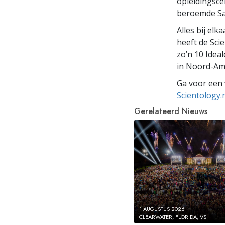
opleidingsce
beroemde Sai
Alles bij el
heeft de Sci
zo’n 10 Ide
in Noord-Ame
Ga voor een 
Scientology.
Gerelateerd Nieuws
1 AUGUSTUS 2026
CLEARWATER, FLORIDA, VS