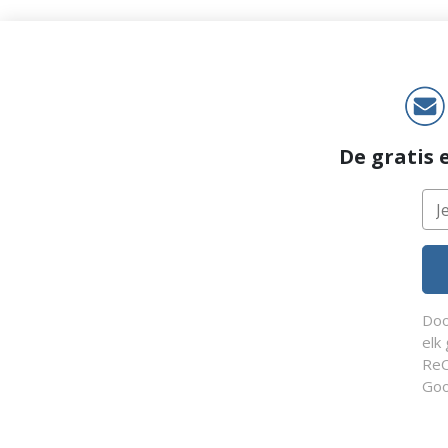
De gratis 
Doo
elk
Re
Goo