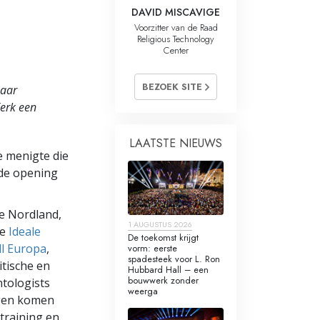
DAVID MISCAVIGE
Voorzitter van de Raad
Religious Technology
Center
BEZOEK SITE
naar
Kerk een
LAATSTE NIEUWS
 menigte die
 de opening
de Nordland,
1 AUGUSTUS 2026
de
Ideale
De toekomst krijgt
ll Europa
,
vorm: eerste
spadesteek voor L. Ron
tische en
Hubbard Hall – een
bouwwerk zonder
ntologists
weerga
agen komen
training en