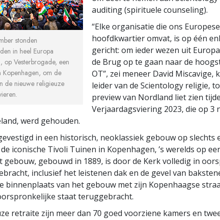
auditing (spirituele counseling).
“Elke organisatie die ons Europes
hoofdkwartier omvat, is op één en
mber stonden
gericht: om ieder wezen uit Europa
nden in heel Europa
de Brug op te gaan naar de hoogs
, op Vesterbrogade, een
 in Kopenhagen, om de
OT”, zei meneer David Miscavige, k
 de nieuwe religieuze
leider van de Scientology religie, t
vieren.
preview van Nordland liet zien tijd
Verjaardagsviering 2023, die op 3
eland, werd gehouden.
gevestigd in een historisch, neoklassiek gebouw op slechts 
de iconische Tivoli Tuinen in Kopenhagen, ’s werelds op ee
t gebouw, gebouwd in 1889, is door de Kerk volledig in oors
ebracht, inclusief het leistenen dak en de gevel van bakste
De binnenplaats van het gebouw met zijn Kopenhaagse straa
 oorspronkelijke staat teruggebracht.
euze retraite zijn meer dan 70 goed voorziene kamers en twe