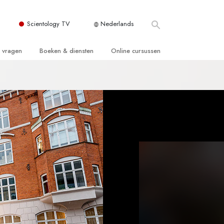
Scientology TV
Nederlands
e vragen
Boeken & diensten
Online cursussen
 en Grondbeginselen
ersboeken
Hoe men Conflicten moet Oplossen
n Kerk
boeken
De Drijfveren van het Bestaan
ie van Scientology
ctielezingen
De Componenten van Begrip
tiefilms
Oplossingen voor een Gevaarlijke
Omgeving
en voor beginners
Assisten voor Ziektes en Verwondingen
Integriteit en Eerlijkheid
ghts
Het Huwelijk
De Toonschaal van Emoties