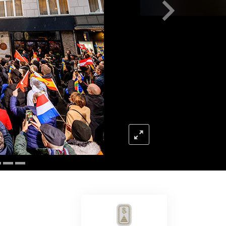
Oplossingen voor het Drugsprobleem
Kinderen
Hulpmiddelen bij het Dagelijks Werk
Ethiek en de Condities
De Oorzaak van Onderdrukking
Feitenonderzoek
De Grondbeginselen van Organiseren
De Grondslagen van Public Relations
Taakstellingen en Doelen
De Technologie van Studeren
Communicatie