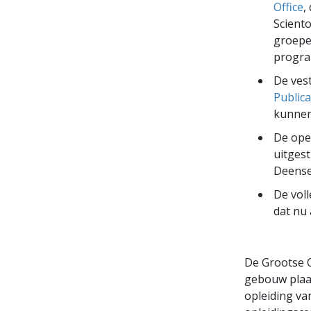
Office
,
Scient
groepe
progra
De vest
Publica
kunnen
De ope
uitgest
Deense
De vol
dat nu
De Grootse O
gebouw plaat
opleiding va