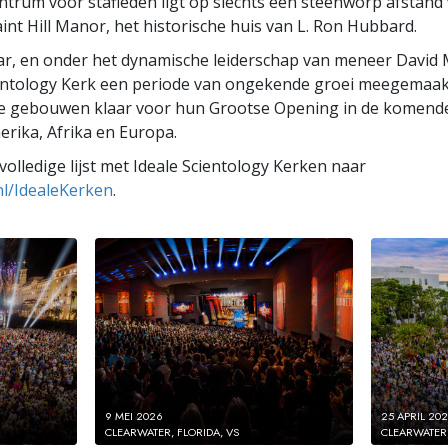
ntrum voor stafleden ligt op slechts een steenworp afstand
nt Hill Manor, het historische huis van L. Ron Hubbard.
kaar, en onder het dynamische leiderschap van meneer David 
entology Kerk een periode van ongekende groei meegemaakt
ale gebouwen klaar voor hun Grootse Opening in de komen
rika, Afrika en Europa.
volledige lijst met Ideale Scientology Kerken naar
nl/IdealeKerken
.
9 MEI 2026
25 APRIL 20
CLEARWATER, FLORIDA, VS
CLEARWATER,