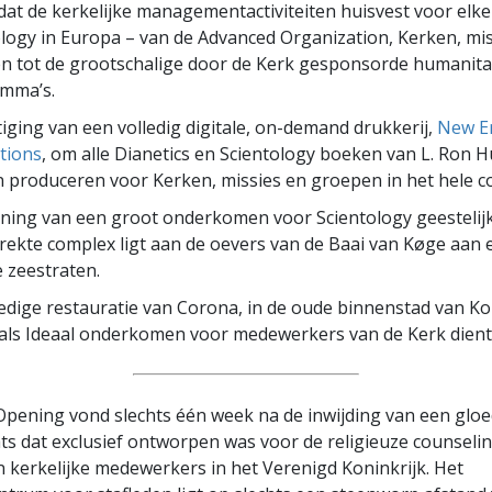
 dat de kerkelijke management­activiteiten huisvest voor elke
ology in Europa – van de Advanced Organization, Kerken, mis
n tot de grootschalige door de Kerk gesponsorde humanita
mma’s.
iging van een volledig digitale, on-demand drukkerij,
New E
tions
, om alle Dianetics en Scientology boeken van L. Ron 
 produceren voor Kerken, missies en groepen in het hele co
ning van een groot onderkomen voor Scientology geestelij
rekte complex ligt aan de oevers van de Baai van Køge aan 
 zeestraten.
ledige restauratie van Corona, in de oude binnenstad van 
 als Ideaal onderkomen voor medewerkers van de Kerk dient
pening vond slechts één week na de inwijding van een glo
s dat exclusief ontworpen was voor de religieuze counseli
n kerkelijke medewerkers in het Verenigd Koninkrijk. Het