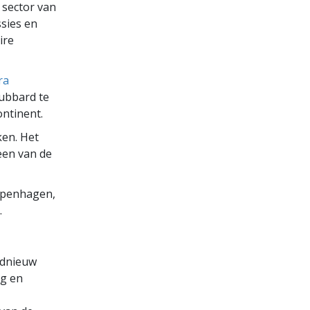
 sector van
sies en
ire
ra
Hubbard te
ntinent.
ken. Het
een van de
Kopenhagen,
.
ednieuw
ng en