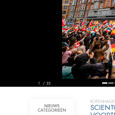
Wat is Grootheid?
1
/
23
KOPENHAGE
SCIENT
NIEUWS
CATEGORIEËN