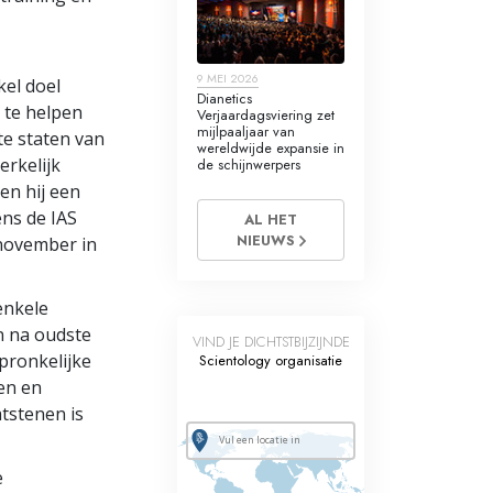
e
9 MEI 2026
kel doel
Dianetics
 te helpen
Verjaardagsviering zet
mijlpaaljaar van
te staten van
wereldwijde expansie in
erkelijk
de schijnwerpers
oen hij een
ens de IAS
AL HET
NIEUWS
 november in
enkele
n na oudste
VIND JE DICHTSTBIJZIJNDE
pronkelijke
Scientology organisatie
nen en
tstenen is
e