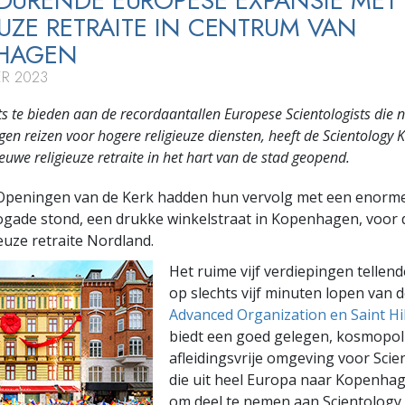
URENDE EUROPESE EXPANSIE MET
EUZE RETRAITE IN CENTRUM VAN
HAGEN
R 2023
s te bieden aan de recordaantallen Europese Scientologists die 
n reizen voor hogere religieuze diensten, heeft de Scientology 
euwe religieuze retraite in het hart van de stad geopend.
Openingen van de Kerk hadden hun vervolg met een enorme
ogade stond, een drukke winkelstraat in Kopenhagen, voor
ieuze retraite Nordland.
Het ruime vijf verdiepingen tellen
op slechts vijf minuten lopen van 
Advanced Organization en Saint Hi
biedt een goed gelegen, kosmopoli
afleidingsvrije omgeving voor Scie
die uit heel Europa naar Kopenh
om deel te nemen aan Scientology 