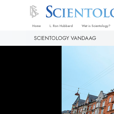
Home
L. Ron Hubbard
Wat is Scientology?
SCIENTOLOGY VANDAAG
Overtuigingen & Prakt
De Credo’s en Codes 
Wat scientologen zeg
Scientology
Maak kennis met een 
Binnen in een Kerk
De Grondbeginselen 
Een Inleiding tot Diane
Liefde en Haat –