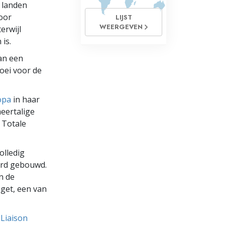
 landen
voor
LIJST
WEERGEVEN
erwijl
is.
an een
oei voor de
opa
in haar
eertalige
 Totale
olledig
erd gebouwd.
n de
øget, een van
 Liaison