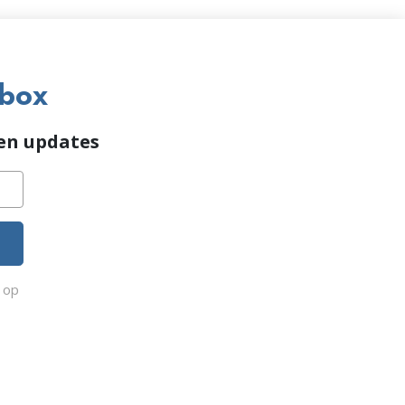
nbox
 en updates
e op