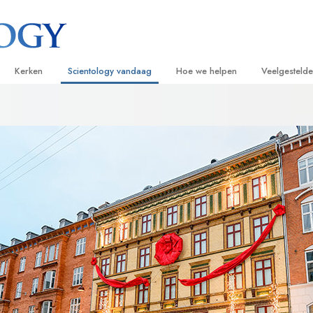
Kerken
Scientology vandaag
Hoe we helpen
Veelgesteld
ijken
Vind een kerk
Grootse Openingen
De Weg naar een Gelukkig Leven
Achtergrond
Beginn
van Scientology
Ideale Scientology Kerken
Scientology evenementen
Applied Scholastics
Binnen in ee
Luister
gen over
Hogere Organisaties
David Miscavige – Kerkelijk Leider van
Criminon
De organisat
Introdu
Scientology
Flag Land Base
Narconon
Introduc
scientoloog
Freewinds
De Feiten over Drugs
Dienst
Scientology beschikbaar maken voor de
United for Human Rights
van Scientology
hele wereld
Citizens Commission on Human Ri
tics
Scientology Volunteer Ministers