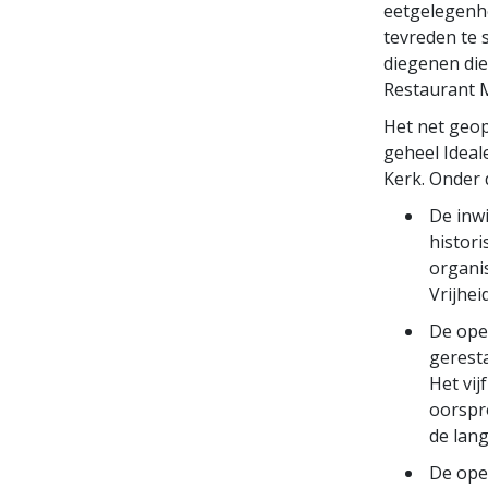
eetgelegenhe
tevreden te 
diegenen die
Restaurant M
Het net geop
geheel Ideal
Kerk. Onder 
De inw
histor
organis
Vrijhei
De ope
gerest
Het vij
oorspr
de lang
De ope