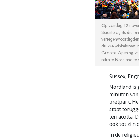
Op zondag 12 nove
Scientologists die la
vertegenwoordigden
drukke winkelstraat
Grootse Opening van
retraite Nordland te 
Sussex, Eng
Nordland is 
minuten van 
pretpark. He
staat terugg
terracotta. 
ook tot zijn
In de religi