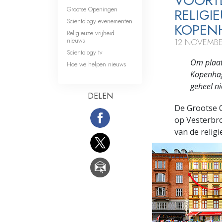
VOORTD
Grootse Openingen
RELIGI
Scientology evenementen
KOPEN
Religieuze vrijheid
nieuws
12 NOVEMBE
Scientology tv
Om plaat
Hoe we helpen nieuws
Kopenhage
geheel ni
DELEN
De Grootse 
op Vesterbr
van de relig