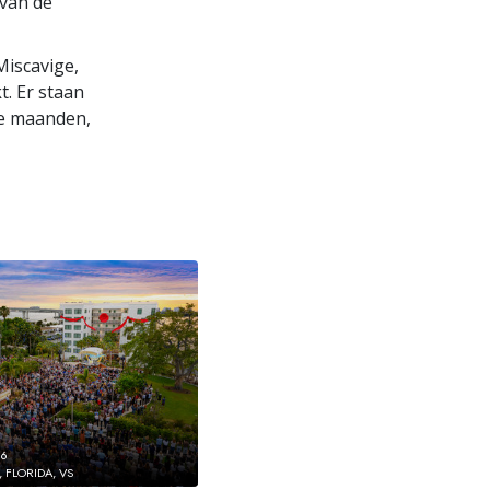
 van de
Miscavige,
. Er staan
de maanden,
26
 FLORIDA, VS