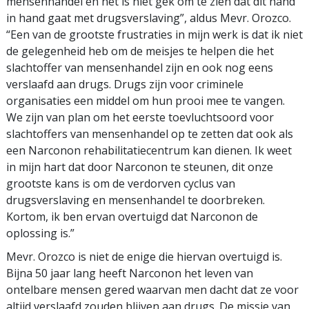
mensenhandel en het is niet gek om te zien dat dit hand
in hand gaat met drugsverslaving”, aldus Mevr. Orozco.
“Een van de grootste frustraties in mijn werk is dat ik niet
de gelegenheid heb om de meisjes te helpen die het
slachtoffer van mensenhandel zijn en ook nog eens
verslaafd aan drugs. Drugs zijn voor criminele
organisaties een middel om hun prooi mee te vangen.
We zijn van plan om het eerste toevluchtsoord voor
slachtoffers van mensenhandel op te zetten dat ook als
een Narconon rehabilitatiecentrum kan dienen. Ik weet
in mijn hart dat door Narconon te steunen, dit onze
grootste kans is om de verdorven cyclus van
drugsverslaving en mensenhandel te doorbreken.
Kortom, ik ben ervan overtuigd dat Narconon de
oplossing is.”
Mevr. Orozco is niet de enige die hiervan overtuigd is.
Bijna 50 jaar lang heeft Narconon het leven van
ontelbare mensen gered waarvan men dacht dat ze voor
altijd verslaafd zouden blijven aan drugs. De missie van