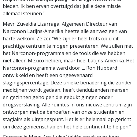
bieden. Ik ben ervan overtuigd dat jullie deze missie
allemaal steunen.”
Mevr. Zuveldia Lizarraga, Algemeen Directeur van
Narconon Latijns-Amerika heette alle aanwezigen van
harte welkom. Ze zei: “We zijn er heel trots op u dit
prachtige centrum te mogen presenteren. We zullen met
het Narconon-programma en de tools die we hebben
niet alleen Mexico helpen, maar heel Latijns-Amerika. Het
Narconon-programma werd door L. Ron Hubbard
ontwikkeld en heeft een ongeëvenaard
slagingspercentage. Deze unieke benadering die zonder
medicijnen wordt gedaan, heeft tienduizenden mensen
en gezinnen geholpen die gebukt gingen onder
drugsverslaving. Alle ruimtes in ons nieuwe centrum zijn
ontworpen met de behoeften van onze studenten en
stagiairs als uitgangspunt. Het is er helemaal op gericht
om deze gemeenschap en het hele continent te helpen.”
Congreslid Mevr. Ana Luisa Valdés sprak over haar