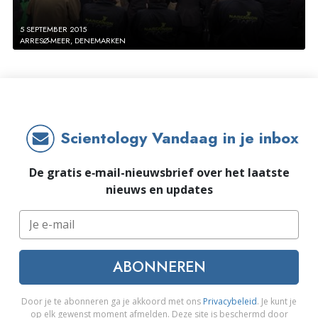
5 SEPTEMBER 2015
ARRESØ-MEER, DENEMARKEN
Scientology Vandaag in je inbox
De gratis e‑mail-nieuwsbrief over het laatste
nieuws en updates
ABONNEREN
Door je te abonneren ga je akkoord met ons
Privacybeleid
. Je kunt je
op elk gewenst moment afmelden. Deze site is beschermd door