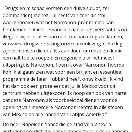
“Drugs en misdaad vormen een duivels duo”, zei
Commander Jimenez. Hij heeft van zeer dichtbij
waargenomen wat het Narconon-programma kan
betekenen. “Omdat iemand die aan drugs verslaafd is op
illegale wijze er alles aan doet om aan drugs te komen,
verwoest drugsverslaving onze samenleving. Gelukkig
zijn er mensen die er alles aan doen om deze epidemie
een halt toe te roepen. En degene die er het meest
uitspringt is Narconon. Toen ik over Narconon hoorde
kon ik al gauw zien wat voor een briljant en essentieel
programma de heer Hubbard heeft ontwikkeld. Ik vind
het dan ook een grote eer dat jullie Mexico voor dit
centrum hebben uitgekozen. Ik hoop dan ook van harte
dat deze Narconon als voorbeeld zal dienen voor de
opening van meerdere Narconon-centra in alle steden
van Mexico en alle landen van Latijns-Amerika.”
De heer Napoleon Yañez die de stad Villa Victoria
vertegenwoordigt, zei het volgende: “Het is geen geheim