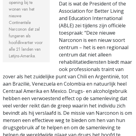
opening bij te
Dat is wat de President of the
wonen van het
Association for Better Living
nieuwe
and Education International
Continentale
(ABLE) zei tijdens zijn officiële
Narconon dat zal
toespraak: “Deze nieuwe
fungeren als
Narconon is een nieuw soort
hoofdkwartier voor
centrum – het is een regionaal
alle 21 landen van
centrum dat niet alleen
Latijns-Amerika.
rehabilitatiediensten biedt maar
ook professionals traint van
zover als het zuidelijke punt van Chili en Argentinië, tot
aan Brazilië, Venezuela en Colombia en natuurlijk heel
Centraal Amerika en Mexico. Drugs- en alcoholgebruik
hebben een verwoestend effect op de samenleving dat
veel verder reikt dan de greep waarin het individu zich
bevindt als hij verslaafd is. De missie van Narconon is om
mensen een effectieve weg te bieden om hen van hun
drugsgebruik af te helpen en om de samenleving te
helpen de wereldwijde plaag van drugs het hoofd te