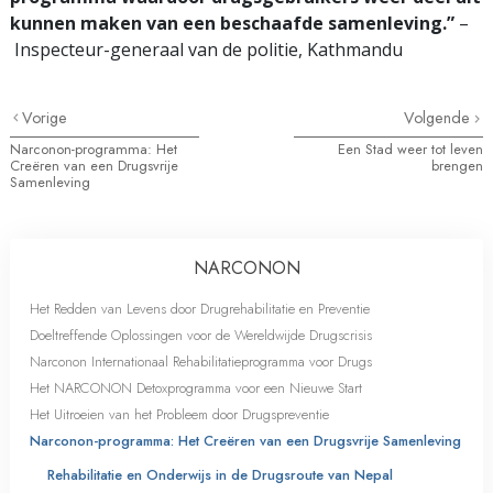
kunnen maken van een beschaafde samenleving.”
–
Inspecteur-generaal van de politie, Kathmandu
Vorige
Volgende
Narconon-programma: Het
Een Stad weer tot leven
Creëren van een Drugsvrije
brengen
Samenleving
NARCONON
Het Redden van Levens door Drugrehabilitatie en Preventie
Doeltreffende Oplossingen voor de Wereldwijde Drugscrisis
Narconon Internationaal Rehabilitatieprogramma voor Drugs
Het NARCONON Detoxprogramma voor een Nieuwe Start
Het Uitroeien van het Probleem door Drugspreventie
Narconon-programma: Het Creëren van een Drugsvrije Samenleving
Rehabilitatie en Onderwijs in de Drugsroute van Nepal