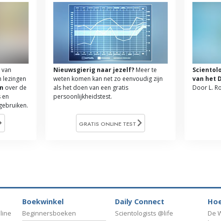
 van
Nieuwsgierig naar jezelf?
Meer te
Scientol
n lezingen
weten komen kan net zo eenvoudig zijn
van het 
n
over de
als het doen van een gratis
Door L. R
 en
persoonlijkheidstest.
 gebruiken.
GRATIS ONLINE TEST
Boekwinkel
Daily Connect
Hoe
line
Beginnersboeken
Scientologists @life
De W