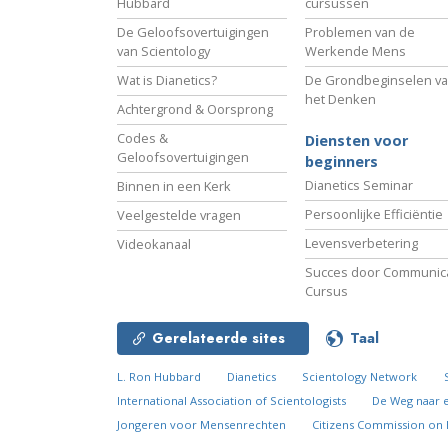
Hubbard
cursussen
De Geloofsovertuigingen
Problemen van de
van Scientology
Werkende Mens
Wat is Dianetics?
De Grondbeginselen v
het Denken
Achtergrond & Oorsprong
Codes &
Diensten voor
Geloofsovertuigingen
beginners
Dianetics Seminar
Binnen in een Kerk
Persoonlijke Efficiëntie
Veelgestelde vragen
Levensverbetering
Videokanaal
Succes door Communica
Cursus
Gerelateerde sites
Taal
L. Ron Hubbard
Dianetics
Scientology Network
International Association of Scientologists
De Weg naar 
Jongeren voor Mensenrechten
Citizens Commission on