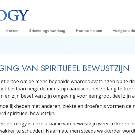
Kerken
Scientology vandaag
Hoe we helpen
Veelgesteld
ijken
Vind een kerk
Grootse Openingen
De Weg naar een Gelukkig Leven
Achtergrond
Beginn
van Scientology
Ideale Scientology Kerken
Scientology evenementen
Applied Scholastics
Binnen in ee
Luister
ING VAN SPIRITUEEL BEWUSTZIJN
gen over
Hogere Organisaties
David Miscavige – Kerkelijk Leider van
Criminon
De organisat
Introdu
Scientology
igt ertoe om de mens bepaalde waardeopvattingen op te dr
Flag Land Base
Narconon
Introduc
scientoloog
et bestaan neigt de mens zijn aandacht net zo lang te fixere
Freewinds
De Feiten over Drugs
Dienst
jn en zijn besef van zijn omgeving voor een groot deel zijn
oeilijkheden met anderen, ziekte en droefenis vormen de 
Scientology beschikbaar maken voor de
United for Human Rights
van Scientology
hele wereld
rd spiritueel bewustzijn.
Citizens Commission on Human Ri
tics
 Scientology is deze afname van bewustzijn weer te keren en 
Scientology Volunteer Ministers
u wakker te schudden. Naarmate men steeds wakkerder word