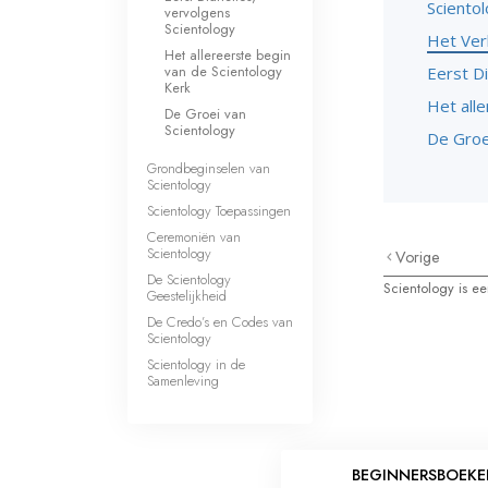
Scientol
vervolgens
Scientology
Het Ver
Het allereerste begin
van de Scientology
Eerst Di
Kerk
Het all
De Groei van
Scientology
De Groe
Grondbeginselen van
Scientology
Scientology Toepassingen
Ceremoniën van
Scientology
Vorige
De Scientology
Scientology is ee
Geestelijkheid
De Credo’s en Codes van
Scientology
Scientology in de
Samenleving
BEGINNERSBOEK