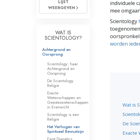
LIJST
individuele 
Wat is Grootheid?
WEERGEVEN
mee omgaan
Scientology
toegenomen b
WAT IS
oorspronkel
SCIENTOLOGY?
worden ieder
Achtergrond en
Oorsprong
Scientology: haar
Achtergrond en
Oorsprong
De Scientology
Religie
Exacte
Wetenschappen en
Geesteswetenschappen
Wat is S
in Evenwicht
Sciento
Scientology is een
Religie
De Scien
Het Verhogen van
Spiritueel Bewustzijn
Exacte 
Eerst Dianetics,