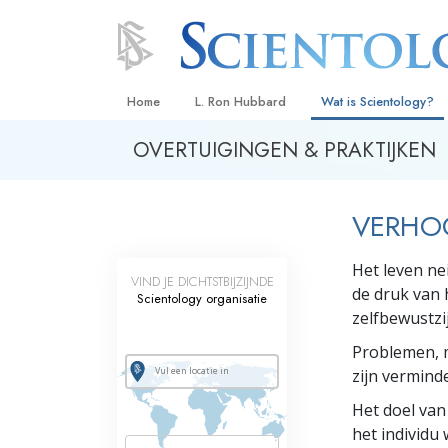
Home
L. Ron Hubbard
Wat is Scientology?
OVERTUIGINGEN & PRAKTIJKEN
Overtuigingen & Prakt
De Credo’s en Codes 
VERHOG
Wat scientologen zeg
Scientology
Het leven ne
VIND JE DICHTSTBIJZIJNDE
Maak kennis met een 
de druk van h
Scientology organisatie
zelfbewustzi
Binnen in een Kerk
Problemen, m
De Grondbeginselen 
zijn verminde
Een Inleiding tot Diane
Het doel van
het individ
Liefde en Haat –