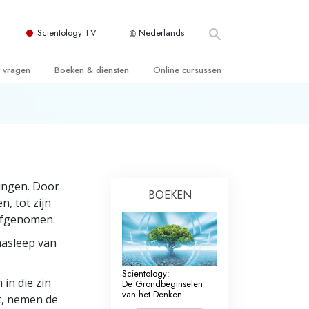
Scientology TV
Nederlands
e vragen
Boeken & diensten
Online cursussen
 en Grondbeginselen
ersboeken
Hoe men Conflicten moet Oplossen
n Kerk
boeken
De Drijfveren van het Bestaan
ie van Scientology
ctielezingen
De Componenten van Begrip
ingen. Door
tiefilms
Oplossingen voor een Gevaarlijke
BOEKEN
Omgeving
n, tot zijn
en voor beginners
 afgenomen.
Assisten voor Ziektes en Verwondingen
nasleep van
Integriteit en Eerlijkheid
ghts
Scientology:
Het Huwelijk
in die zin
De Grondbeginselen
van het Denken
t, nemen de
De Toonschaal van Emoties