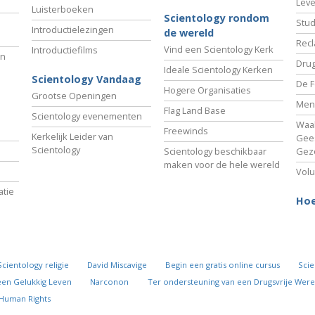
Lev
Luisterboeken
Scientology rondom
Stud
Introductielezingen
de wereld
Recl
Vind een Scientology Kerk
Introductiefilms
an
Drug
Ideale Scientology Kerken
Scientology Vandaag
De F
Hogere Organisaties
Grootse Openingen
Men
Flag Land Base
Scientology evenementen
Waa
Freewinds
Kerkelijk Leider van
Gees
Scientology
Scientology beschikbaar
Gez
maken voor de hele wereld
Volu
tie
Hoe
Scientology religie
David Miscavige
Begin een gratis online cursus
Scie
een Gelukkig Leven
Narconon
Ter ondersteuning van een Drugsvrije Were
 Human Rights