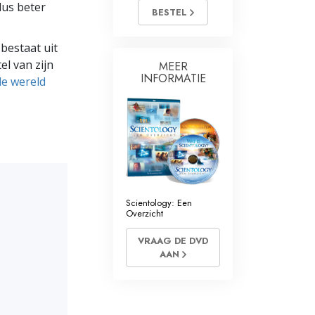
dus beter
BESTEL
Oplossingen voor het Drugsprobleem
bestaat uit
Kinderen
el van zijn
MEER
INFORMATIE
le wereld
Hulpmiddelen bij het Dagelijks Werk
Ethiek en de Condities
De Oorzaak van Onderdrukking
Feitenonderzoek
De Grondbeginselen van Organiseren
Scientology: Een
Overzicht
De Grondslagen van Public Relations
VRAAG DE DVD
Taakstellingen en Doelen
AAN
De Technologie van Studeren
Communicatie