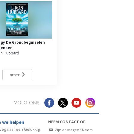
ogy De Grondbeginselen
Denken
on Hubbard
BESTEL
VOLG ONS
NEEM CONTACT OP
 we helpen
eg naar een Gelukkig
Zijn er vragen? Neem