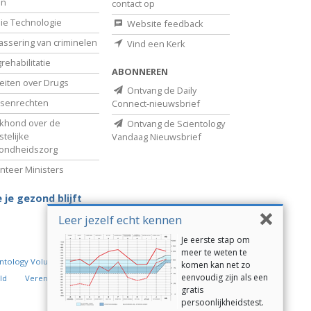
en
contact op
ie Technologie
Website feedback
assering van criminelen
Vind een Kerk
rehabilitatie
ABONNEREN
eiten over Drugs
Ontvang de Daily
senrechten
Connect-nieuwsbrief
khond over de
Ontvang de Scientology
telijke
Vandaag Nieuwsbrief
ondheidszorg
nteer Ministers
 je gezond blijft
Leer jezelf echt kennen
Je eerste stap om
meer te weten te
ntology Volunteer Ministers
komen kan net zo
eenvoudig zijn als een
ld
Verenigd voor Mensenrechten
gratis
persoonlijkheidstest.