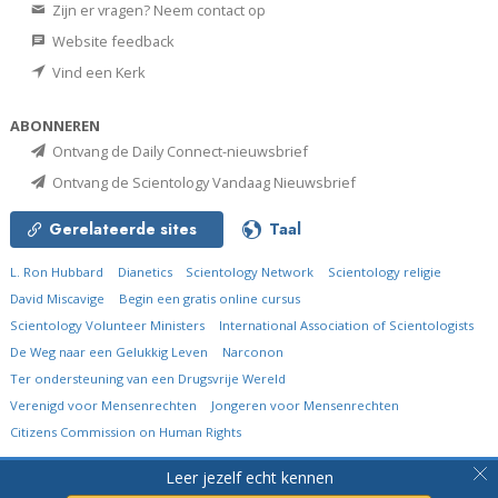
Zijn er vragen? Neem contact op
Website feedback
Vind een Kerk
ABONNEREN
Ontvang de Daily Connect-nieuwsbrief
Ontvang de Scientology Vandaag Nieuwsbrief
Gerelateerde sites
Taal
L. Ron Hubbard
Dianetics
Scientology Network
Scientology religie
David Miscavige
Begin een gratis online cursus
Scientology Volunteer Ministers
International Association of Scientologists
De Weg naar een Gelukkig Leven
Narconon
Ter ondersteuning van een Drugsvrije Wereld
Verenigd voor Mensenrechten
Jongeren voor Mensenrechten
Citizens Commission on Human Rights
© 2026
Church of Scientology International.
Alle rechten voorbehouden.
Leer jezelf echt kennen
Privacybeleid
•
Cookiebeleid
•
Gebruiksvoorwaarden
•
Juridische mededeling