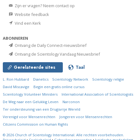
Zijn er vragen? Neem contact op
Website feedback
Vind een Kerk
ABONNEREN
Ontvang de Daily Connect-nieuwsbrief
Ontvang de Scientology Vandaag Nieuwsbrief
Gerelateerde sites
Taal
L. Ron Hubbard
Dianetics
Scientology Network
Scientology religie
David Miscavige
Begin een gratis online cursus
Scientology Volunteer Ministers
International Association of Scientologists
De Weg naar een Gelukkig Leven
Narconon
Ter ondersteuning van een Drugsvrije Wereld
Verenigd voor Mensenrechten
Jongeren voor Mensenrechten
Citizens Commission on Human Rights
© 2026
Church of Scientology International.
Alle rechten voorbehouden.
Privacybeleid
•
Cookiebeleid
•
Gebruiksvoorwaarden
•
Juridische mededeling