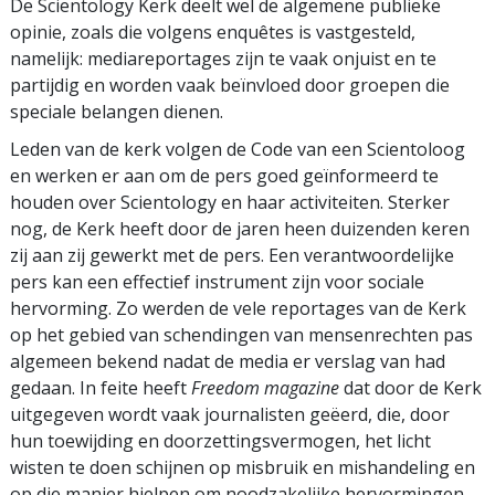
De Scientology Kerk deelt wel de algemene publieke
opinie, zoals die volgens enquêtes is vastgesteld,
namelijk: mediareportages zijn te vaak onjuist en te
partijdig en worden vaak beïnvloed door groepen die
speciale belangen dienen.
Leden van de kerk volgen de Code van een Scientoloog
en werken er aan om de pers goed geïnformeerd te
houden over Scientology en haar activiteiten. Sterker
nog, de Kerk heeft door de jaren heen duizenden keren
zij aan zij gewerkt met de pers. Een verantwoordelijke
pers kan een effectief instrument zijn voor sociale
hervorming. Zo werden de vele reportages van de Kerk
op het gebied van schendingen van mensenrechten pas
algemeen bekend nadat de media er verslag van had
gedaan. In feite heeft
Freedom magazine
dat door de Kerk
uitgegeven wordt vaak journalisten geëerd, die, door
hun toewijding en doorzettingsvermogen, het licht
wisten te doen schijnen op misbruik en mishandeling en
op die manier hielpen om noodzakelijke hervormingen