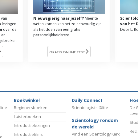
 van
Nieuwsgierig naar jezelf?
Meer te
Scientol
n lezingen
weten komen kan net zo eenvoudig zijn
van het 
n
over de
als het doen van een gratis
Door L. R
 en
persoonlijkheidstest.
 gebruiken.
GRATIS ONLINE TEST
Boekwinkel
Daily Connect
Hoe
line
Beginnersboeken
Scientologists @life
De W
Lev
Luisterboeken
Scientology rondom
Stud
Introductielezingen
de wereld
Recl
Vind een Scientology Kerk
Introductiefilms
an