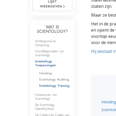
materialisme
LIJST
Wat is Grootheid?
staten zijn.
WEERGEVEN
Maar ze best
Het in de pr
WAT IS
en opent de
SCIENTOLOGY?
voorbije eeu
Achtergrond en
voor de men
Oorsprong
Hij bestaat i
Grondbeginselen van
Scientology
Scientology
Toepassingen
Inleiding
Scientology Auditing
Scientology Training
Ceremoniën van
Scientology
Inleidin
De Scientology
Geestelijkheid
Scientol
De Credo’s en Codes van