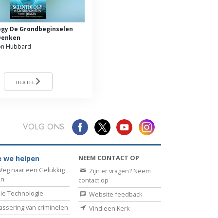
ogy De Grondbeginselen
Denken
on Hubbard
BESTEL
VOLG ONS
NEEM CONTACT OP
 we helpen
eg naar een Gelukkig
Zijn er vragen? Neem
en
contact op
ie Technologie
Website feedback
assering van criminelen
Vind een Kerk