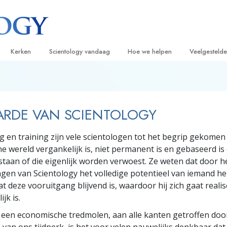
Kerken
Scientology vandaag
Hoe we helpen
Veelgesteld
ijken
Vind een kerk
Grootse Openingen
De Weg naar een Gelukkig Leven
Achtergrond
Beginn
van Scientology
Ideale Scientology Kerken
Scientology evenementen
Applied Scholastics
Binnen in ee
Luister
ARDE VAN SCIENTOLOGY
gen over
Hogere Organisaties
David Miscavige – Kerkelijk Leider van
Criminon
De organisat
Introdu
Scientology
g en training zijn vele scientologen tot het begrip gekomen 
Flag Land Base
Narconon
Introduc
scientoloog
 wereld vergankelijk is, niet permanent is en gebaseerd is
Freewinds
De Feiten over Drugs
Dienst
staan of die eigenlijk worden verwoest. Ze weten dat door he
ngen van Scientology het volledige potentieel van iemand he
Scientology beschikbaar maken voor de
United for Human Rights
van Scientology
 deze vooruitgang blijvend is, waardoor hij zich gaat realis
hele wereld
ijk is.
Citizens Commission on Human Ri
tics
een economische tredmolen, aan alle kanten getroffen doo
Scientology Volunteer Ministers