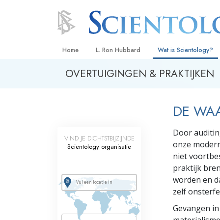
Home
L. Ron Hubbard
Wat is Scientology?
OVERTUIGINGEN & PRAKTIJKEN
Overtuigingen & Prakt
De Credo’s en Codes 
DE WA
Wat scientologen zeg
Scientology
Door auditin
VIND JE DICHTSTBIJZIJNDE
Maak kennis met een 
onze moderne
Scientology organisatie
niet voortbe
Binnen in een Kerk
praktijk bre
De Grondbeginselen 
worden en dat
zelf onsterfel
Een Inleiding tot Diane
Gevangen in 
Liefde en Haat –