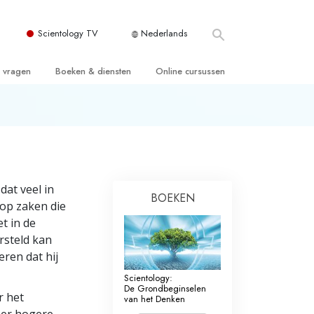
Scientology TV
Nederlands
e vragen
Boeken & diensten
Online cursussen
 en Grondbeginselen
ersboeken
Hoe men Conflicten moet Oplossen
n Kerk
boeken
De Drijfveren van het Bestaan
ie van Scientology
ctielezingen
De Componenten van Begrip
dat veel in
tiefilms
Oplossingen voor een Gevaarlijke
BOEKEN
Omgeving
 op zaken die
en voor beginners
t in de
Assisten voor Ziektes en Verwondingen
rsteld kan
eren dat hij
Integriteit en Eerlijkheid
ghts
Scientology:
Het Huwelijk
De Grondbeginselen
r het
van het Denken
De Toonschaal van Emoties