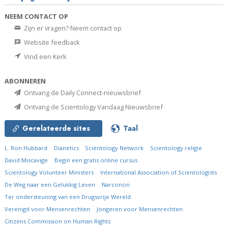
NEEM CONTACT OP
Zijn er vragen? Neem contact op
Website feedback
Vind een Kerk
ABONNEREN
Ontvang de Daily Connect-nieuwsbrief
Ontvang de Scientology Vandaag Nieuwsbrief
Gerelateerde sites
Taal
L. Ron Hubbard
Dianetics
Scientology Network
Scientology religie
David Miscavige
Begin een gratis online cursus
Scientology Volunteer Ministers
International Association of Scientologists
De Weg naar een Gelukkig Leven
Narconon
Ter ondersteuning van een Drugsvrije Wereld
Verenigd voor Mensenrechten
Jongeren voor Mensenrechten
Citizens Commission on Human Rights