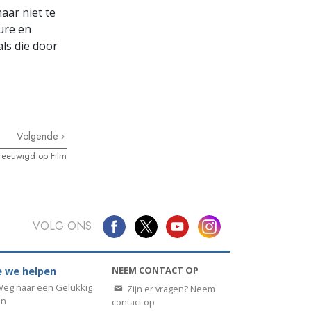
aar niet te
ure en
als die door
Volgende
reeuwigd op Film
VOLG ONS
NEEM CONTACT OP
 we helpen
eg naar een Gelukkig
Zijn er vragen? Neem
en
contact op