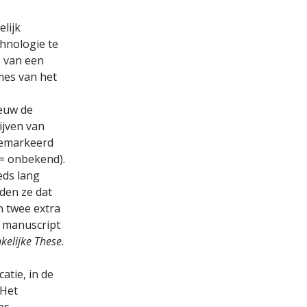
lijk
chnologie te
s van een
mes van het
euw de
ijven van
gemarkeerd
= onbekend).
eds lang
den ze dat
 twee extra
 manuscript
kelijke These
.
atie, in de
 Het