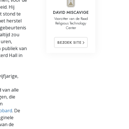
men, voor de
id. Hij
DAVID MISCAVIGE
t stond te
Voorzitter van de Raad
het herstel
Religious Technology
 gebeurtenis
Center
altijd zou
 uren,
BEZOEK SITE
n publiek van
erd Hall in
jfjarige,
 van alle
en, die
en
ubbard
. De
iginele
 van de