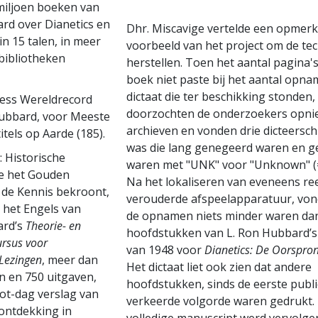
miljoen boeken van
rd over Dianetics en
Dhr. Miscavige vertelde een opmerke
in 15 talen, in meer
voorbeeld van het project om de te
bibliotheken
herstellen. Toen het aantal pagina'
boek niet paste bij het aantal opna
dictaat die ter beschikking stonden,
ess Wereldrecord
doorzochten de onderzoekers opni
Hubbard, voor Meeste
archieven en vonden drie dicteersch
itels op Aarde (185).
was die lang genegeerd waren en 
 Historische
waren met "UNK" voor "Unknown" (
ie het Gouden
Na het lokaliseren van eveneens re
 de Kennis bekroont,
verouderde afspeelapparatuur, von
n het Engels van
de opnamen niets minder waren dan
ard’s
Theorie- en
hoofdstukken van L. Ron Hubbard’s
rsus voor
van 1948 voor
Dianetics: De Oorspron
Lezingen
, meer dan
Het dictaat liet ook zien dat andere
n en 750 uitgaven,
hoofdstukken, sinds de eerste public
tot-dag verslag van
verkeerde volgorde waren gedrukt.
 ontdekking in