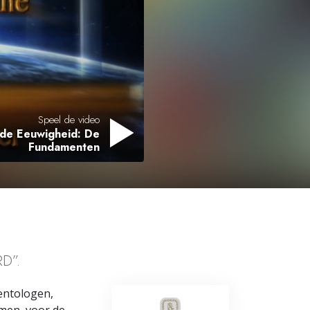
Oplossingen voor het Drugsprobleem
Kinderen
Hulpmiddelen bij het Dagelijks Werk
Ethiek en de Condities
Speel de video
 de Eeuwigheid: De
De Oorzaak van Onderdrukking
Fundamenten
Feitenonderzoek
De Grondbeginselen van Organiseren
De Grondslagen van Public Relations
Taakstellingen en Doelen
D”.
De Technologie van Studeren
ientologen,
Communicatie