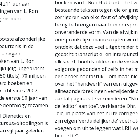
boeken van L. Ron Hubbard – het ve
4.211 uur aan
bestaande teksten tegen die origine
zingen van L. Ron
corrigeren van elke fout of afwijkin
genomen.
terug te brengen naar hun oorspro
onveranderde vorm. Van de afwijki
ootste afzonderlijke
oorspronkelijke manuscripten werd 
beurtenis in de
ontdekt dat deze veel uitgebreider 
s – negen
gedacht: transcriptie- en interpunc
ken van L. Ron
elk soort, hoofdstukken in de verk
jktijdig uitgebracht
volgorde gebonden of zelfs in het 
50 titels). 70 miljoen
een ander hoofdstuk – om maar nie
ard boeken en
over het “handwerk” van een uitgev
kocht sinds 2007,
alineaonderbrekingen verwijderde 
de eerste 50 jaar van
aantal pagina's te verminderen. “N
 Scientology tezamen.
de ‘editor’ aan toe”, verklaarde Dhr.
“die, in plaats van het nu te corriger
l Dianetics en
zijn eigen ‘verduidelijkende’ voetnot
cursusvoltooiingen is
voegen om uit te leggen wat LRH we
an vijf jaar geleden.
bedoelde”.