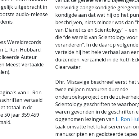
vanuit de gehele wereld bijeengeko
gelijk uitgebracht in
veelvuldig aangekondigde gelegenhe
ootste audio-release
kondigde aan dat wat hij op het pun
denis.
beschrijven, niets minder was dan “
van Dianetics en Scientology” – een
die “de wereld van Scientology voor 
ss Wereldrecords
veranderen”. In de daarop volgende
an L. Ron Hubbard:
vertelde hij het hele verhaal aan ee
liceerde Auteur
duizenden, verzameld in de Ruth Eck
) en Meest Vertaalde
Clearwater.
len).
Dhr. Miscavige beschreef eerst het vi
twee miljoen manuren durende
pagina's van L. Ron
onderzoeksproject om de zuiverheid
schriften vertaald
Scientology geschriften te waarborg
et totaal in de
waren gevonden in de geschriften 
 50 jaar 359.459
opgenomen lezingen van
L. Ron H
aald.
taak omvatte het lokaliseren van or
manuscripten en gedicteerde tapes