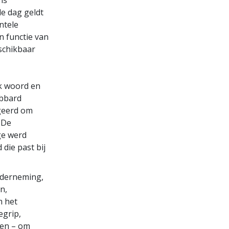
ns
de dag geldt
ntele
n functie van
schikbaar
k woord en
ubbard
igeerd om
 De
ge werd
 die past bij
nderneming,
n,
m het
egrip,
ken – om