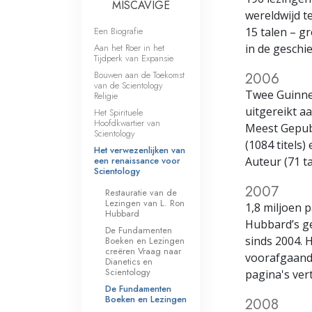
MISCAVIGE
wereldwijd te
Een Biografie
15 talen
–
gr
Aan het Roer in het
in de geschie
Tijdperk van Expansie
Bouwen aan de Toekomst
2006
van de Scientology
Twee Guinne
Religie
uitgereikt a
Het Spirituele
Hoofdkwartier van
Meest Gepub
Scientology
(1084 titels
Het verwezenlijken van
een renaissance voor
Auteur (71 ta
Scientology
2007
Restauratie van de
Lezingen van L. Ron
1,8 miljoen 
Hubbard
Hubbard’s ge
De Fundamenten
sinds 2004. H
Boeken en Lezingen
creëren Vraag naar
voorafgaande
Dianetics en
Scientology
pagina's vert
De Fundamenten
Boeken en Lezingen
2008