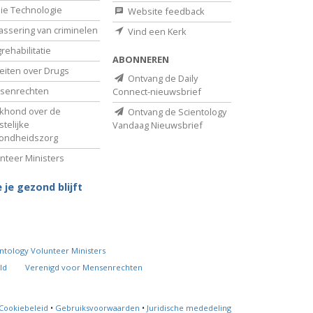
ie Technologie
Website feedback
assering van criminelen
Vind een Kerk
rehabilitatie
ABONNEREN
eiten over Drugs
Ontvang de Daily
senrechten
Connect-nieuwsbrief
khond over de
Ontvang de Scientology
telijke
Vandaag Nieuwsbrief
ondheidszorg
nteer Ministers
 je gezond blijft
ntology Volunteer Ministers
ld
Verenigd voor Mensenrechten
Cookiebeleid
•
Gebruiksvoorwaarden
•
Juridische mededeling