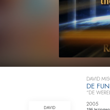
Wat is Grootheid?
DAVID MIS
DE FU
“DE WERE
2005
DAVID
196 lezingen