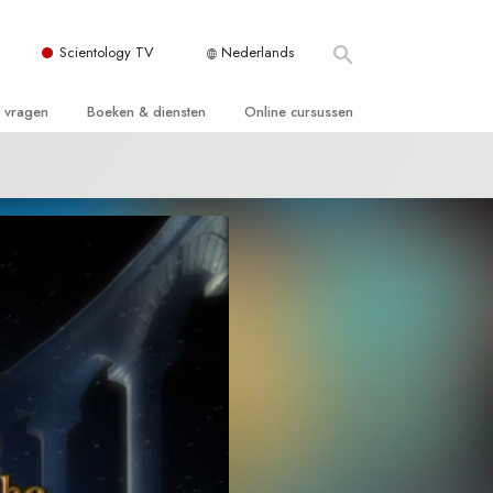
Scientology TV
Nederlands
e vragen
Boeken & diensten
Online cursussen
 en Grondbeginselen
ersboeken
Hoe men Conflicten moet Oplossen
n Kerk
boeken
De Drijfveren van het Bestaan
ie van Scientology
ctielezingen
De Componenten van Begrip
tiefilms
Oplossingen voor een Gevaarlijke
Omgeving
en voor beginners
Assisten voor Ziektes en Verwondingen
Integriteit en Eerlijkheid
ghts
Het Huwelijk
De Toonschaal van Emoties