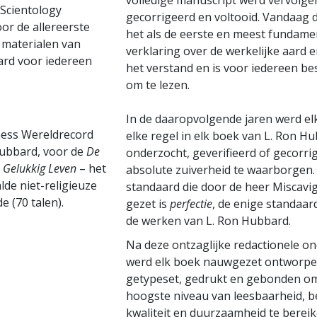
volledige manuscript werd vervolge
 Scientology
gecorrigeerd en voltooid. Vandaag 
or de allereerste
het als de eerste en meest fundame
e materialen van
verklaring over de werkelijke aard e
ard voor iedereen
het verstand en is voor iedereen be
om te lezen.
In de daaropvolgende jaren werd el
ness Wereldrecord
elke regel in elk boek van L. Ron H
Hubbard, voor de
De
onderzocht, geverifieerd of gecorr
 Gelukkig Leven
– het
absolute zuiverheid te waarborgen.
lde niet-religieuze
standaard die door de heer Miscavi
e (70 talen).
gezet is
perfectie
, de enige standaard
de werken van L. Ron Hubbard.
Na deze ontzaglijke redactionele o
werd elk boek nauwgezet ontworpe
getypeset, gedrukt en gebonden o
hoogste niveau van leesbaarheid, b
kwaliteit en duurzaamheid te berei