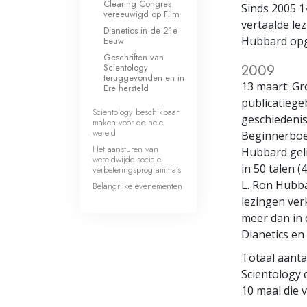
Clearing Congres
Sinds 2005 1
vereeuwigd op Film
vertaalde le
Dianetics in de 21e
Hubbard op
Eeuw
Geschriften van
2009
Scientology
teruggevonden en in
13 maart: Gr
Ere hersteld
publicatiege
Scientology beschikbaar
geschiedeni
maken voor de hele
wereld
Beginnerboe
Het aansturen van
Hubbard geli
wereldwijde sociale
in 50 talen (4
verbeteringsprogramma’s
L. Ron Hubb
Belangrijke evenementen
lezingen ver
meer dan in 
Dianetics en
Totaal aanta
Scientology 
10 maal die v