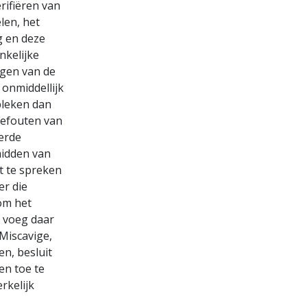
rifiëren van
len, het
g en deze
nkelijke
ngen van de
onmiddellijk
bleken dan
tiefouten van
eerde
midden van
t te spreken
er die
om het
u voeg daar
 Miscavige,
en, besluit
en toe te
rkelijk