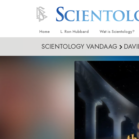
Home
L. Ron Hubbard
Wat is Scientology?
SCIENTOLOGY VANDAAG
DAVI
Overtuigingen & Prakt
De Credo’s en Codes 
Wat scientologen zeg
Scientology
Maak kennis met een 
Binnen in een Kerk
De Grondbeginselen 
Een Inleiding tot Diane
Liefde en Haat –