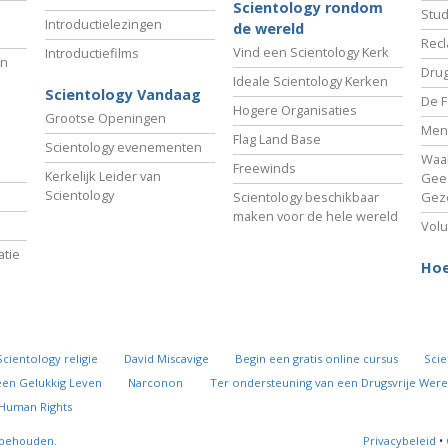
Scientology rondom
Stud
Introductielezingen
de wereld
Recl
Vind een Scientology Kerk
Introductiefilms
an
Drug
Ideale Scientology Kerken
Scientology Vandaag
De F
Hogere Organisaties
Grootse Openingen
Men
Flag Land Base
Scientology evenementen
Waa
Freewinds
Kerkelijk Leider van
Gees
Scientology
Scientology beschikbaar
Gez
maken voor de hele wereld
Volu
tie
Hoe
Scientology religie
David Miscavige
Begin een gratis online cursus
Scie
een Gelukkig Leven
Narconon
Ter ondersteuning van een Drugsvrije Were
 Human Rights
rbehouden.
Privacybeleid
•