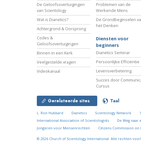
De Geloofsovertuigingen
Problemen van de
van Scientology
Werkende Mens
Wat is Dianetics?
De Grondbeginselen v
het Denken
Achtergrond & Oorsprong
Codes &
Diensten voor
Geloofsovertuigingen
beginners
Dianetics Seminar
Binnen in een Kerk
Persoonlijke Efficiëntie
Veelgestelde vragen
Levensverbetering
Videokanaal
Succes door Communica
Cursus
Gerelateerde sites
Taal
L. Ron Hubbard
Dianetics
Scientology Network
International Association of Scientologists
De Weg naar 
Jongeren voor Mensenrechten
Citizens Commission on
© 2026
Church of Scientology International.
Alle rechten voo